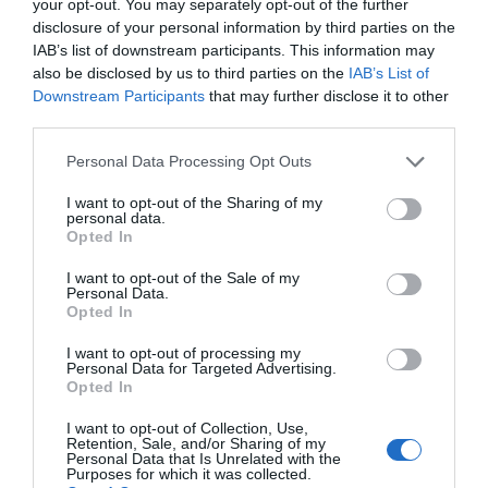
your opt-out. You may separately opt-out of the further
José Ángel Gutiérrez
08/08/26 06:00
disclosure of your personal information by third parties on the
INTERNACIONAL
IAB’s list of downstream participants. This information may
La bomba de Hiroshima no perseguía a
also be disclosed by us to third parties on the
IAB’s List of
Occidente, la de Nagasaki sí: era la ciudad
Downstream Participants
that may further disclose it to other
católica del Japón
third parties.
Eulogio López
08/08/26 06:00
Personal Data Processing Opt Outs
SOCIEDAD
La batalla no es solo “híbrida” ni
I want to opt-out of the Sharing of my
personal data.
“biopolítica”, sino espiritual... y la ganará la
Opted In
Virgen
Gabriel Galdón
08/08/26 06:00
I want to opt-out of the Sale of my
Personal Data.
SOCIEDAD
Opted In
Eslovaquia no admite el gaymonio...
bendecido en otros miembros de la Unión
I want to opt-out of processing my
Europea
Personal Data for Targeted Advertising.
Opted In
Eulogio López
08/08/26 06:00
I want to opt-out of Collection, Use,
Retention, Sale, and/or Sharing of my
Personal Data that Is Unrelated with the
Marcelo Gullo: “El trabajo de desmitificar la
Purposes for which it was collected.