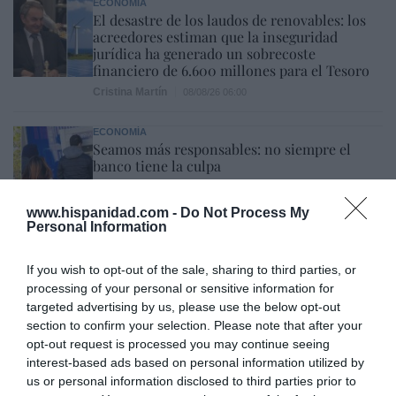
ECONOMÍA
El desastre de los laudos de renovables: los
acreedores estiman que la inseguridad
jurídica ha generado un sobrecoste
financiero de 6.600 millones para el Tesoro
Cristina Martín
08/08/26 06:00
ECONOMÍA
Seamos más responsables: no siempre el
banco tiene la culpa
Eulogio López
08/08/26 06:00
www.hispanidad.com -
Do Not Process My
Personal Information
SOCIEDAD
Memes. Mohamed en la boya
Redacción
08/08/26 06:00
If you wish to opt-out of the sale, sharing to third parties, or
processing of your personal or sensitive information for
targeted advertising by us, please use the below opt-out
section to confirm your selection. Please note that after your
INTERNACIONAL
opt-out request is processed you may continue seeing
Colombia. La bancada provida impulsa una
interest-based ads based on personal information utilized by
reforma para incluir que el derecho a la vida
us or personal information disclosed to third parties prior to
es inviolable “desde la fecundación”