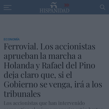
Educación
Entrevistas
PP
SANTANDER
R
30
ECONOMÍA
Ferrovial. Los accionistas
aprueban la marcha a
Holanda y Rafael del Pino
deja claro que, si el
Gobierno se venga, irá a los
tribunales
Los accionistas que han intervenido