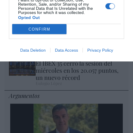
I want to opt-out of Collection, Use,
Retention, Sale, and/or Sharing of my
son las patentes
Personal Data that Is Unrelated with the
Eulogio López
Purposes for which it was collected.
Opted Out
Isabel Pantoja pierde dos pleitos
CONFIRM
con Hacienda por 700.000
euros... suma y sigue
Eulogio López
Data Deletion
Data Access
Privacy Policy
El IBEX 35 cerró la sesión del
miércoles en los 20.057 puntos,
un nuevo récord
Eulogio López
Argumentos