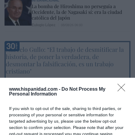
INTERNACIONAL
La bomba de Hiroshima no perseguía a
Occidente, la de Nagasaki sí: era la ciudad
católica del Japón
Eulogio López
08/08/26 06:00
Marcelo Gullo: “El trabajo de desmitificar la
historia, de poner la verdadera, de
desmontar la falsificación, es un trabajo
cristiano"
por Hispanidad
www.hispanidad.com -
Do Not Process My
Artículos anteriores
Personal Information
DIARIO DE LA CORRUPCIÓN SANCHISTA
If you wish to opt-out of the sale, sharing to third parties, or
processing of your personal or sensitive information for
Diario de la corrupción sanchista. Hazte
targeted advertising by us, please use the below opt-out
Oír se manifiesta delante de La Mareta:
section to confirm your selection. Please note that after your
“Pedro Sánchez es un criminal”
opt-out request is processed you may continue seeing