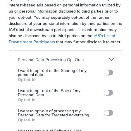
interest-based ads based on personal information utilized by
por Redacción
us or personal information disclosed to third parties prior to
Artículos anteriores
your opt-out. You may separately opt-out of the further
disclosure of your personal information by third parties on the
IAB’s list of downstream participants. This information may
Opinión
also be disclosed by us to third parties on the
IAB’s List of
Downstream Participants
that may further disclose it to other
Enormes minucias
third parties.
por Eulogio López
Personal Data Processing Opt Outs
I want to opt-out of the Sharing of my
personal data.
Opted In
I want to opt-out of the Sale of my
Personal Data.
Opted In
I want to opt-out of processing my
Personal Data for Targeted Advertising.
Opted In
Nokia, Ericsson... Huawei: lo que importan