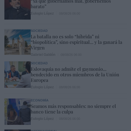
“Ya que gobernamos mal, gobernemos
barato”
Eulogio López
08/08/26 06:00
SOCIEDAD
La batalla no es solo “híbrida” ni
“biopolítica”, sino espiritual... y la ganará la
Virgen
Gabriel Galdón
08/08/26 06:00
SOCIEDAD
Eslovaquia no admite el gaymonio...
bendecido en otros miembros de la Unión
Europea
Eulogio López
08/08/26 06:00
ECONOMÍA
Seamos más responsables: no siempre el
banco tiene la culpa
Eulogio López
08/08/26 06:00