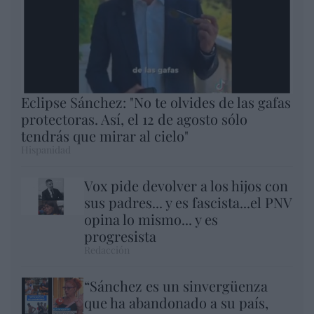
Eclipse Sánchez: "No te olvides de las gafas
protectoras. Así, el 12 de agosto sólo
tendrás que mirar al cielo"
Hispanidad
Vox pide devolver a los hijos con
sus padres... y es fascista...el PNV
opina lo mismo... y es
progresista
Redacción
“Sánchez es un sinvergüenza
que ha abandonado a su país,