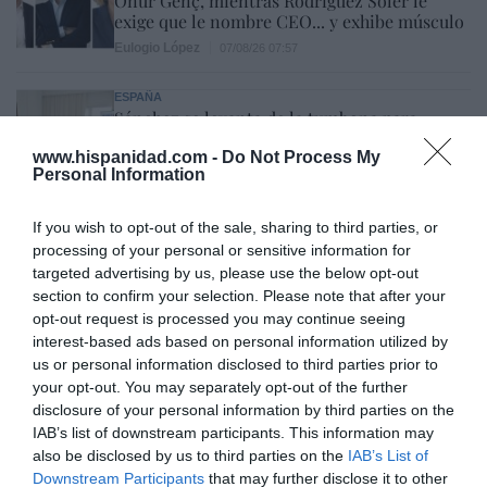
Onur Genç, mientras Rodríguez Soler le
exige que le nombre CEO... y exhibe músculo
Eulogio López
07/08/26 07:57
ESPAÑA
Sánchez se levanta de la tumbona para
hacerse una foto haciendo como que trabaja
www.hispanidad.com -
Do Not Process My
en la crisis de Ceuta
Personal Information
Redacción
07/08/26 14:10
ECONOMÍA
If you wish to opt-out of the sale, sharing to third parties, or
La ‘low cost’ británica easyJet pasará a manos
processing of your personal or sensitive information for
del peor fondo posible: Apollo... pero no
targeted advertising by us, please use the below opt-out
podrá hacerse con el control total
section to confirm your selection. Please note that after your
Cristina Martín
07/08/26 14:09
opt-out request is processed you may continue seeing
interest-based ads based on personal information utilized by
OPINIÓN
us or personal information disclosed to third parties prior to
Dios es el señor de los eclipses
your opt-out. You may separately opt-out of the further
Fidel García
07/08/26 13:26
disclosure of your personal information by third parties on the
IAB’s list of downstream participants. This information may
also be disclosed by us to third parties on the
IAB’s List of
OPINIÓN
Downstream Participants
that may further disclose it to other