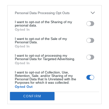
Nokia, Ericsson... Huawei: lo que importan
third parties.
son las patentes
Eulogio López
07/08/26 12:58
Personal Data Processing Opt Outs
I want to opt-out of the Sharing of my
personal data.
Opted In
Marcelo Gullo: “El trabajo de desmitificar la
I want to opt-out of the Sale of my
historia, de poner la verdadera, de
Personal Data.
desmontar la falsificación, es un trabajo
Opted In
cristiano"
I want to opt-out of processing my
Personal Data for Targeted Advertising.
por Hispanidad
Opted In
Artículos anteriores
I want to opt-out of Collection, Use,
Retention, Sale, and/or Sharing of my
DIARIO DE LA CORRUPCIÓN SANCHISTA
Personal Data that Is Unrelated with the
Purposes for which it was collected.
Opted Out
Diario de la corrupción sanchista. Hazte
Oír se manifiesta delante de La Mareta:
CONFIRM
“Pedro Sánchez es un criminal”