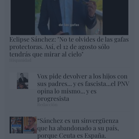
Eclipse Sánchez: "No te olvides de las gafas
protectoras. Así, el 12 de agosto sólo
tendrás que mirar al cielo"
Hispanidad
Vox pide devolver a los hijos con
sus padres... y es fascista...el PNV
opina lo mismo... y es
progresista
Redacción
“Sánchez es un sinvergüenza
que ha abandonado a su país,
porque Ceuta es España.