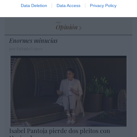
por Redacción
Data Deletion
Data Access
Privacy Policy
Artículos anteriores
Opinión
Enormes minucias
por Eulogio López
Isabel Pantoja pierde dos pleitos con