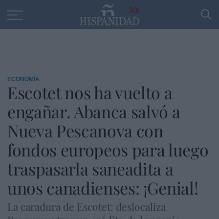
Educación
Entrevistas
PP
SANTANDER
R
30
ECONOMÍA
Escotet nos ha vuelto a
engañar. Abanca salvó a
Nueva Pescanova con
fondos europeos para luego
traspasarla saneadita a
unos canadienses: ¡Genial!
La caradura de Escotet: deslocaliza