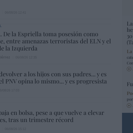
06/08/26 12:41
La
L
he
 De la Espriella toma posesión como
30
e, entre amenazas terroristas del ELN y el
(T
de la Izquierda
La
cat
iérrez
06/08/26 12:35
Co
evolver a los hijos con sus padres... y es
.el PNV opina lo mismo... y es progresista
Fu
6/08/26 17:03
Po
por
aja en bolsa, pese a que vuelve a elevar
es, tras un trimestre récord
06/08/26 15:12