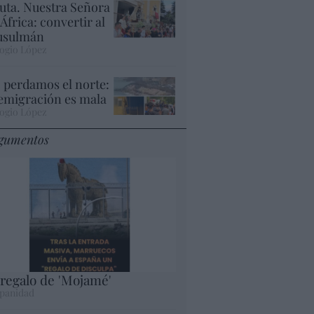
uta. Nuestra Señora
 África: convertir al
sulmán
ogio López
 perdamos el norte:
 emigración es mala
ogio López
gumentos
 regalo de 'Mojamé'
panidad