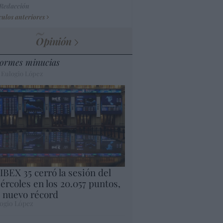
 Redacción
culos anteriores
Opinión
ormes minucias
 Eulogio López
 IBEX 35 cerró la sesión del
ércoles en los 20.057 puntos,
 nuevo récord
ogio López