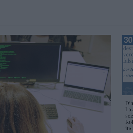
Marc
desm
ver
fals
por 
Artíc
Dia
La 
sei
Kol
inc