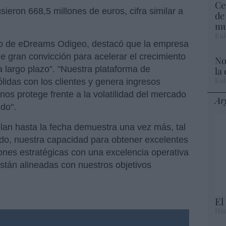
Ce
sieron 668,5 millones de euros, cifra similar a
de
mu
Eul
do de eDreams Odigeo, destacó que la empresa
e gran convicción para acelerar el crecimiento
No
a largo plazo”. "Nuestra plataforma de
la
Eul
lidas con los clientes y genera ingresos
 nos protege frente a la volatilidad del mercado
Ar
do".
plan hasta la fecha demuestra una vez más, tal
o, nuestra capacidad para obtener excelentes
siones estratégicas con una excelencia operativa
están alineadas con nuestros objetivos
El
His