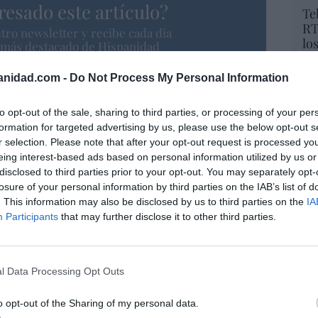
resado este artículo?
Te
RT
tro newsletter y recibe cada dia
lo
o más destacado de Hispanidad
Ce
li
anidad.com -
Do Not Process My Personal Information
di
hu
iones legales
to opt-out of the sale, sharing to third parties, or processing of your per
po
formation for targeted advertising by us, please use the below opt-out s
His
r selection. Please note that after your opt-out request is processed y
eing interest-based ads based on personal information utilized by us or
Cu
disclosed to third parties prior to your opt-out. You may separately opt-
tu
losure of your personal information by third parties on the IAB’s list of
Red
. This information may also be disclosed by us to third parties on the
IA
Participants
that may further disclose it to other third parties.
“E
pon
l Data Processing Opt Outs
pr
ame
o opt-out of the Sharing of my personal data.