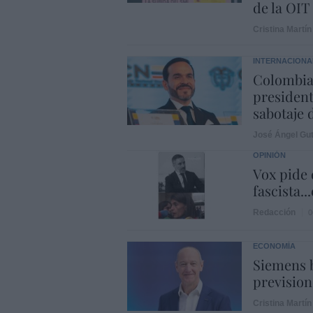
de la OIT
Cristina Martín
INTERNACIONA
Colombia.
president
sabotaje 
José Ángel Gut
OPINIÓN
Vox pide d
fascista..
Redacción
0
ECONOMÍA
Siemens b
prevision
Cristina Martín