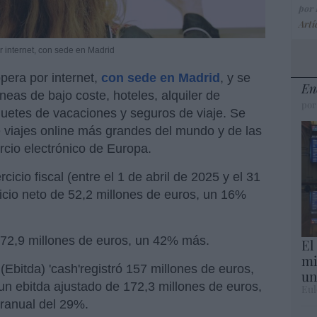
por
Artí
internet, con sede en Madrid
pera por internet,
con sede en Madrid
, y se
En
neas de bajo coste, hoteles, alquiler de
por
uetes de vacaciones y seguros de viaje. Se
 viajes online más grandes del mundo y de las
cio electrónico de Europa.
icio fiscal (entre el 1 de abril de 2025 y el 31
cio neto de 52,2 millones de euros, un 16%
e 72,9 millones de euros, un 42% más.
El
mi
(Ebitda) 'cash'registró 157 millones de euros,
un
 ebitda ajustado de 172,3 millones de euros,
Eul
eranual del 29%.