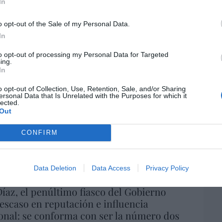
In
por 
Artí
o opt-out of the Sale of my Personal Data.
In
to opt-out of processing my Personal Data for Targeted
a. Situación límite: bronca en Reino
EEU
ing.
ter
 riesgo de deuda en el alero... y Enrique
In
def
indica la Presidencia
o opt-out of Collection, Use, Retention, Sale, and/or Sharing
por 
ersonal Data that Is Unrelated with the Purposes for which it
06/08/26 16:47
lected.
Artí
Out
Car
ee que sus acciones están infravaloradas
CONFIRM
ás recompras
06/08/26 17:11
Data Deletion
Data Access
Privacy Policy
íaz, el penúltimo fiasco del Gobierno
escaso en reputación e influencia
onal: se conforma con ser la número dos