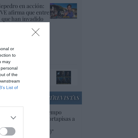
lepedro en acción:
VE afirma que entre
s que han invadido
uta, "muchos son
cenciados y
plomados, que están
yendo de su país
sonal or
r la guerra"
ection to
panidad
ou may
 personal
ando el orco llame a
out of the
 puerta, ábresela
 downstream
acción
B’s List of
ENTREVISTAS
uropa lleva mucho tiempo
iendo aranceles y cortapisas a
oductos y compañías
ricanas (y europeas)”