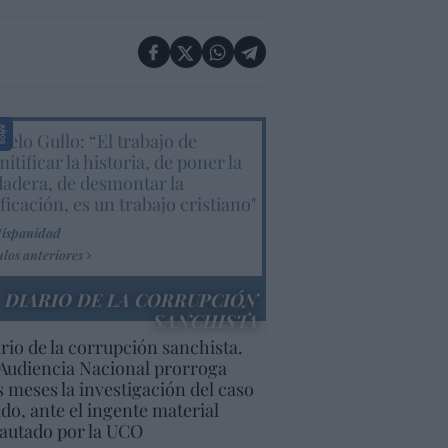
elo Gullo: “El trabajo de
itificar la historia, de poner la
dadera, de desmontar la
ificación, es un trabajo cristiano"
Hispanidad
ulos anteriores
DIARIO DE LA CORRUPCIÓN
SANCHISTA
rio de la corrupción sanchista.
Audiencia Nacional prorroga
s meses la investigación del caso
do, ante el ingente material
autado por la UCO