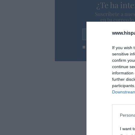
¿Te ha inte
Suscríbete a nues
en tu correo l
www.hisp
Tu correo electrónico...
He leído y acepto las
condic
If you wish 
sensitive in
confirm you
continue se
information 
further disc
participants
Downstream 
Persona
I want t