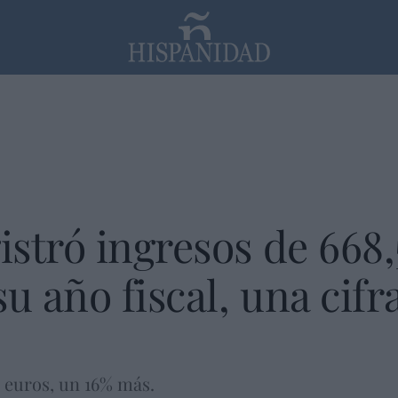
PP
SANTANDER
Religión
stró ingresos de 668,
u año fiscal, una cifra
 euros, un 16% más.