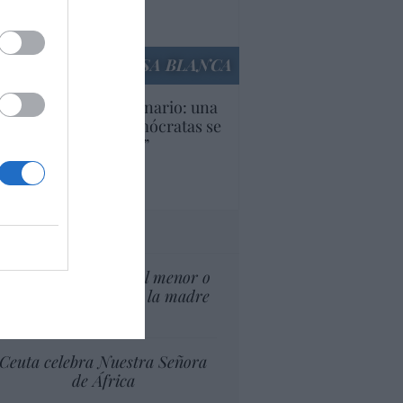
Ana Sánchez Arjona
culos anteriores
LA CASA BLANCA
U. Inquietante escenario: una
cera parte de los demócratas se
ine como “socialista”
Ignacio Aguirre
culos anteriores
tas al director
¿El Superior interés el menor o
el superior interés de la madre
del menor?
Ceuta celebra Nuestra Señora
de África