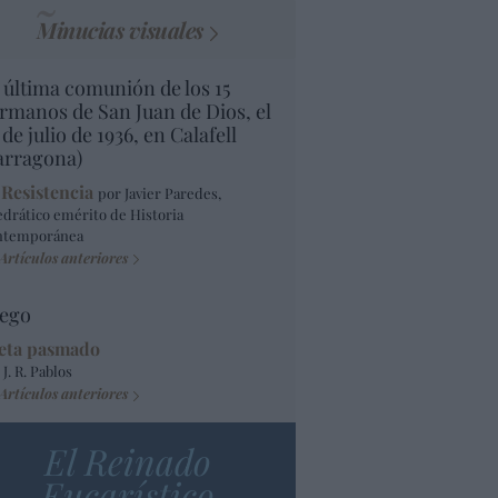
Minucias visuales
 última comunión de los 15
rmanos de San Juan de Dios, el
 de julio de 1936, en Calafell
arragona)
 Resistencia
por Javier Paredes,
edrático emérito de Historia
ntemporánea
Artículos anteriores
ego
eta pasmado
 J. R. Pablos
Artículos anteriores
El Reinado
Eucarístico