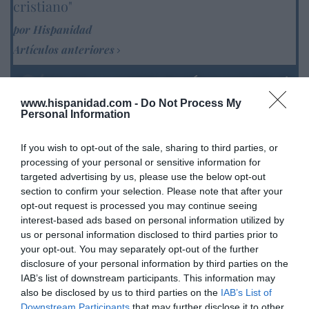
cristiano"
por Hispanidad
Artículos anteriores
DIARIO DE LA CORRUPCIÓN SANCHISTA
www.hispanidad.com -
Do Not Process My
Diario de la corrupción sanchista. Hazte
Personal Information
Oír se manifiesta delante de La Mareta:
“Pedro Sánchez es un criminal”
If you wish to opt-out of the sale, sharing to third parties, or
processing of your personal or sensitive information for
por Redacción
targeted advertising by us, please use the below opt-out
Artículos anteriores
section to confirm your selection. Please note that after your
opt-out request is processed you may continue seeing
interest-based ads based on personal information utilized by
Opinión
us or personal information disclosed to third parties prior to
your opt-out. You may separately opt-out of the further
Enormes minucias
disclosure of your personal information by third parties on the
por Eulogio López
IAB’s list of downstream participants. This information may
also be disclosed by us to third parties on the
IAB’s List of
Downstream Participants
that may further disclose it to other