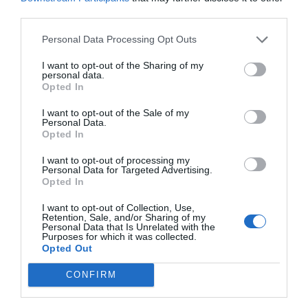
third parties.
Personal Data Processing Opt Outs
I want to opt-out of the Sharing of my
personal data.
Opted In
I want to opt-out of the Sale of my
Personal Data.
Opted In
Nokia, Ericsson... Huawei: lo que importan
I want to opt-out of processing my
son las patentes
Personal Data for Targeted Advertising.
Eulogio López
Opted In
I want to opt-out of Collection, Use,
Isabel Pantoja pierde dos pleitos
Retention, Sale, and/or Sharing of my
Personal Data that Is Unrelated with the
con Hacienda por 700.000
Purposes for which it was collected.
euros... suma y sigue
Opted Out
Eulogio López
CONFIRM
El IBEX 35 cerró la sesión del