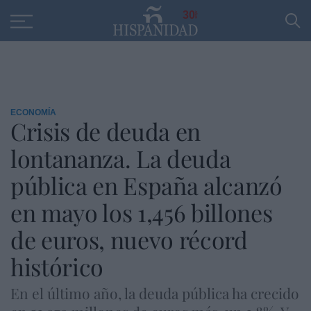
Educación
Entrevistas
PP
SANTANDER
R
30
ECONOMÍA
Crisis de deuda en
lontananza. La deuda
pública en España alcanzó
en mayo los 1,456 billones
de euros, nuevo récord
histórico
En el último año, la deuda pública ha crecido