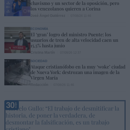
chavismo y un sector de la oposición, pero
los venezolanos quieren a Corina
José Ángel Gutiérrez
07/08/26 11:46
ECONOMÍA
El ‘gran’ logro del ministro Puente: los
usuarios de tren de alta velocidad caen un
15,5% hasta junio
Cristina Martín
07/08/26 12:37
SOCIEDAD
Ataque cristianófobo en la muy ‘woke’ ciudad
de Nueva York: destrozan una imagen de la
Virgen María
Redacción
07/08/26 11:46
Marcelo Gullo: “El trabajo de desmitificar la
historia, de poner la verdadera, de
desmontar la falsificación, es un trabajo
cristiano"