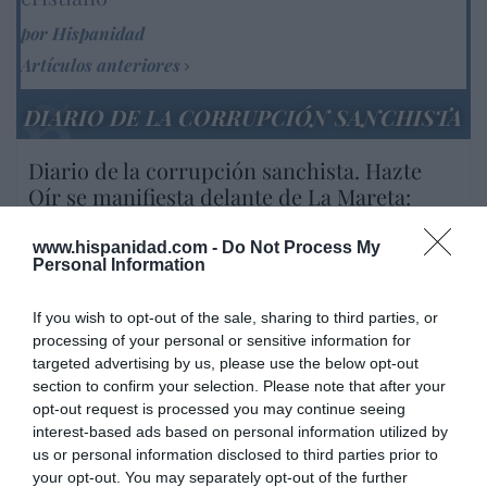
por Hispanidad
Artículos anteriores
DIARIO DE LA CORRUPCIÓN SANCHISTA
Diario de la corrupción sanchista. Hazte
Oír se manifiesta delante de La Mareta:
“Pedro Sánchez es un criminal”
www.hispanidad.com -
Do Not Process My
por Redacción
Personal Information
Artículos anteriores
If you wish to opt-out of the sale, sharing to third parties, or
Opinión
processing of your personal or sensitive information for
targeted advertising by us, please use the below opt-out
section to confirm your selection. Please note that after your
Enormes minucias
opt-out request is processed you may continue seeing
por Eulogio López
interest-based ads based on personal information utilized by
us or personal information disclosed to third parties prior to
your opt-out. You may separately opt-out of the further