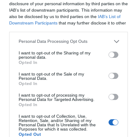
disclosure of your personal information by third parties on the
IAB’s list of downstream participants. This information may
also be disclosed by us to third parties on the
IAB’s List of
Downstream Participants
that may further disclose it to other
third parties.
Personal Data Processing Opt Outs
I want to opt-out of the Sharing of my
personal data.
Nokia, Ericsson... Huawei: lo que importan
Opted In
son las patentes
I want to opt-out of the Sale of my
Eulogio López
Personal Data.
Opted In
Isabel Pantoja pierde dos pleitos
I want to opt-out of processing my
con Hacienda por 700.000
Personal Data for Targeted Advertising.
Opted In
euros... suma y sigue
Eulogio López
I want to opt-out of Collection, Use,
Retention, Sale, and/or Sharing of my
Personal Data that Is Unrelated with the
El IBEX 35 cerró la sesión del
Purposes for which it was collected.
Opted Out
miércoles en los 20.057 puntos,