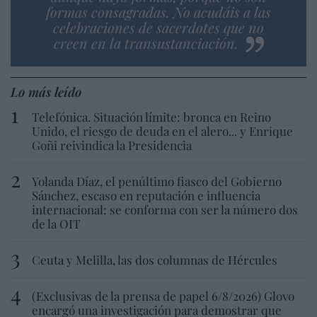
formas consagradas. No acudáis a las
celebraciones de sacerdotes que no
creen en la transustanciación.
Lo más leído
Telefónica. Situación límite: bronca en Reino
Unido, el riesgo de deuda en el alero... y Enrique
Goñi reivindica la Presidencia
Yolanda Díaz, el penúltimo fiasco del Gobierno
Sánchez, escaso en reputación e influencia
internacional: se conforma con ser la número dos
de la OIT
Ceuta y Melilla, las dos columnas de Hércules
(Exclusivas de la prensa de papel 6/8/2026) Glovo
encargó una investigación para demostrar que