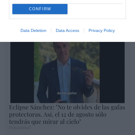
un nuevo récord
CONFIRM
Eulogio López
Argumentos
Data Deletion
Data Access
Privacy Policy
Eclipse Sánchez: "No te olvides de las gafas
protectoras. Así, el 12 de agosto sólo
tendrás que mirar al cielo"
Hispanidad