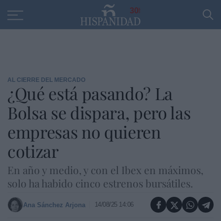
Educación
Entrevistas
PP
SANTANDER
R
30
AL CIERRE DEL MERCADO
¿Qué está pasando? La
Bolsa se dispara, pero las
empresas no quieren
cotizar
En año y medio, y con el Ibex en máximos,
solo ha habido cinco estrenos bursátiles.
14/08/25 14:06
Ana Sánchez Arjona