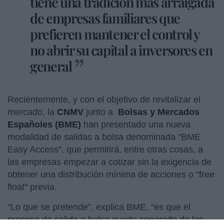
tiene una tradición más arraigada
de empresas familiares que
prefieren mantener el control y
no abrir su capital a inversores en
general
Recientemente, y con el objetivo de revitalizar el
mercado, la
CNMV
junto a
Bolsas y Mercados
Españoles (BME)
han presentado una nueva
modalidad de salidas a bolsa denominada "BME
Easy Access", que permitirá, entre otras cosas, a
las empresas empezar a cotizar sin la exigencia de
obtener una distribución mínima de acciones o "free
float" previa.
“Lo que se pretende”, explica BME, “es que el
proceso de salida a bolsa quede separado de las