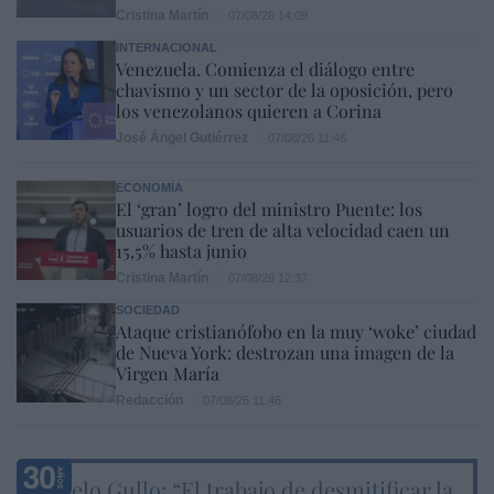
Cristina Martín
07/08/26 14:09
INTERNACIONAL
Venezuela. Comienza el diálogo entre
chavismo y un sector de la oposición, pero
los venezolanos quieren a Corina
José Ángel Gutiérrez
07/08/26 11:46
ECONOMÍA
El ‘gran’ logro del ministro Puente: los
usuarios de tren de alta velocidad caen un
15,5% hasta junio
Cristina Martín
07/08/26 12:37
SOCIEDAD
Ataque cristianófobo en la muy ‘woke’ ciudad
de Nueva York: destrozan una imagen de la
Virgen María
Redacción
07/08/26 11:46
Marcelo Gullo: “El trabajo de desmitificar la