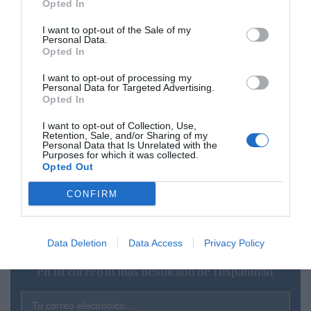
hacerse con una participación mayoritaria del
Opted In
67,91% del capital), que siempre figura en las
I want to opt-out of the Sale of my
quinielas como candidata para pisar el parqué, igual
Personal Data.
Opted In
que
Restaurant Brands Iberia
, grupo de
restauración que es propietario de la cadena de
I want to opt-out of processing my
Personal Data for Targeted Advertising.
hamburgueserías
Burger King
y cuyo estreno se
Opted In
esperaba para finales de 2024, o la aerolínea
española
Volotea
, cuyo CEO,
Carlos Muñoz
,
I want to opt-out of Collection, Use,
Retention, Sale, and/or Sharing of my
explicó, en mayo pasado, que los aranceles de
Personal Data that Is Unrelated with the
Purposes for which it was collected.
Trump “complicaban” la operación.
Opted Out
CONFIRM
¿Te ha interesado este artículo?
Data Deletion
Data Access
Privacy Policy
Suscríbete a nuestro newsletter y recibe cada dia
en tu correo lo más destacado de Hispanidad
Tu correo electrónico...