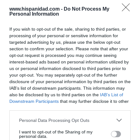
circunstancias macroeconómicas
y de liquidez
www.hispanidad.com -
Do Not Process My
de los mercados, lo que favorecerá la planificación
Personal Information
de las empresas y evitará el riesgo de que
circunstancias ajenas a la compañía frustren la
If you wish to opt-out of the sale, sharing to third parties, or
operación”.
processing of your personal or sensitive information for
targeted advertising by us, please use the below opt-out
section to confirm your selection. Please note that after your
RELACIONADO
opt-out request is processed you may continue seeing
CVC, ‘atrapado’ en Naturgy y en
interest-based ads based on personal information utilized by
Deoleo, se lleva una alegría en
us or personal information disclosed to third parties prior to
Tendam al entrar el grupo emiratí
your opt-out. You may separately opt-out of the further
Multiply… y tomar el control
disclosure of your personal information by third parties on the
IAB’s list of downstream participants. This information may
Veremos si esto anima a empresas como
also be disclosed by us to third parties on the
IAB’s List of
Downstream Participants
that may further disclose it to other
Tendam
(dueña de las marcas textiles Cortefiel,
third parties.
Springfield, Women'secret o Pedro del Hierro... que
estaba controlada por los fondos
CVC y PAI
Personal Data Processing Opt Outs
Partners
, y en donde recientemente ha entrado el
I want to opt-out of the Sharing of my
grupo emiratí
Multiply
… y ha tomado el control, al
personal data.