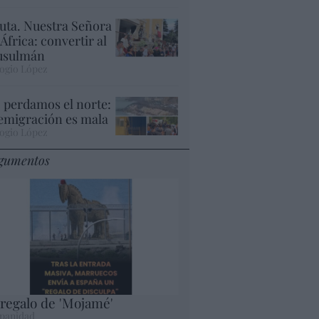
uta. Nuestra Señora
 África: convertir al
sulmán
ogio López
 perdamos el norte:
 emigración es mala
ogio López
gumentos
 regalo de 'Mojamé'
panidad