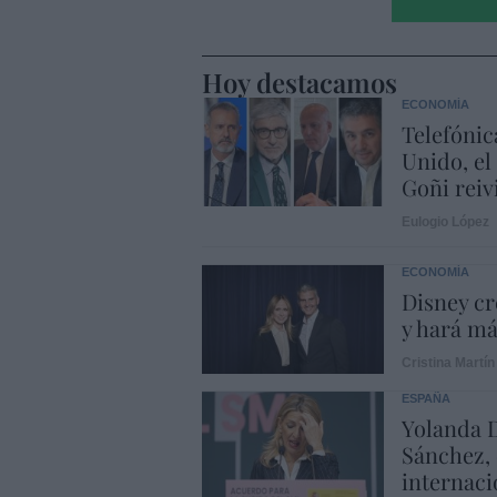
Hoy destacamos
ECONOMÍA
Telefónic
Unido, el
Goñi reiv
Eulogio López
ECONOMÍA
Disney cr
y hará m
Cristina Martín
ESPAÑA
Yolanda D
Sánchez, 
internaci