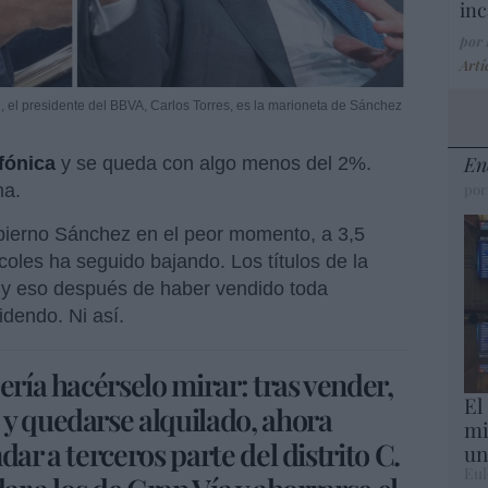
inc
por
Artí
, el presidente del BBVA, Carlos Torres, es la marioneta de Sánchez
En
fónica
y se queda con algo menos del 2%.
ma.
por
obierno Sánchez en el peor momento, a 3,5
coles ha seguido bajando. Los títulos de la
. y eso después de haber vendido toda
idendo. Ni así.
ería hacérselo mirar: tras vender,
El
y quedarse alquilado, ahora
mi
ar a terceros parte del distrito C.
un
Eul