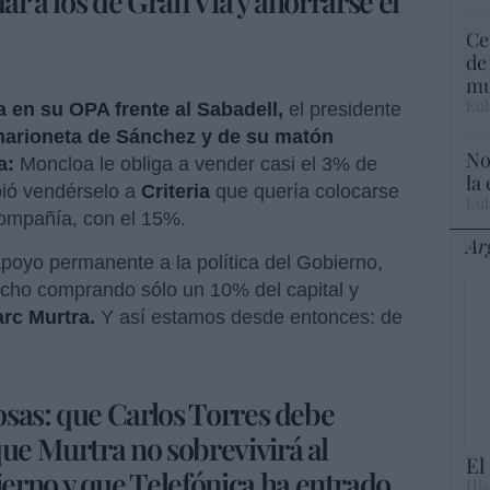
ar a los de Gran Vía y ahorrarse el
Ce
de
mu
Eul
 en su OPA frente al Sabadell,
el presidente
arioneta de Sánchez y de su matón
No
a:
Moncloa le obliga a vender casi el 3% de
la
ibió vendérselo a
Criteria
que quería colocarse
Eul
 compañía, con el 15%.
Ar
apoyo permanente a la política del Gobierno,
echo comprando sólo un 10% del capital y
rc Murtra.
Y así estamos desde entonces: de
cosas: que Carlos Torres debe
que Murtra no sobrevivirá al
El
erno y que Telefónica ha entrado
His