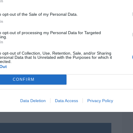
ame
In
 a Tomás Olivo a precio de risa: 120
 euros
por 
o opt-out of the Sale of my Personal Data.
Artí
In
ue
Carlos Torres debe entenderse con Feijóo,
to opt-out of processing my Personal Data for Targeted
ing.
idencia. También: que
Marc Murtra no
In
EEU
 de gobierno
y que Telefónica ha entrado en
ter
dispuesto a quedarse a cualquier precio...
o opt-out of Collection, Use, Retention, Sale, and/or Sharing
def
ersonal Data that Is Unrelated with the Purposes for which it
caiga
Zapatero.
lected.
por 
Out
Artí
CONFIRM
a corrupción sanchista (CXXVI). Zapatero
Car
ma anular todo el procedimiento por
n de sus derechos fundamentales
Data Deletion
Data Access
Privacy Policy