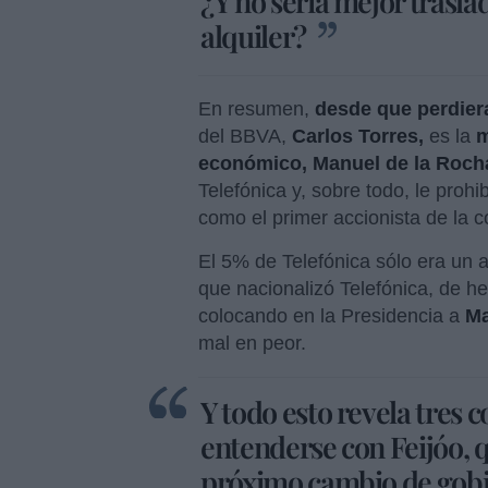
¿Y no sería mejor traslad
alquiler?
En resumen,
desde que perdiera
del BBVA,
Carlos Torres,
es la
m
económico, Manuel de la Roch
Telefónica y, sobre todo, le proh
como el primer accionista de la
El 5% de Telefónica sólo era un 
que nacionalizó Telefónica, de h
colocando en la Presidencia a
Ma
mal en peor.
Y todo esto revela tres 
entenderse con Feijóo, 
próximo cambio de gobi