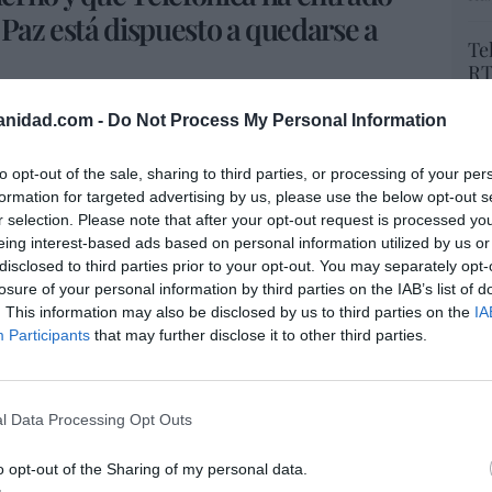
e Paz está dispuesto a quedarse a
Te
RT
lo
Ce
anidad.com -
Do Not Process My Personal Information
e BBVA:
el banco lava sus vergüenzas hablando
li
di
aro pero enfrentada a una enorme minusvalía
to opt-out of the sale, sharing to third parties, or processing of your per
hu
, después de 30 años, no hubiera plusvalía.
formation for targeted advertising by us, please use the below opt-out s
po
a de BBVA! Además, si era financiera, ¿por qué
r selection. Please note that after your opt-out request is processed y
His
eing interest-based ads based on personal information utilized by us or
a inversión financiera lo único que importa
disclosed to third parties prior to your opt-out. You may separately opt-
Cu
losure of your personal information by third parties on the IAB’s list of
tu
. This information may also be disclosed by us to third parties on the
IA
rselo mirar:
tras vender, malamente, su sede
Red
Participants
that may further disclose it to other third parties.
rse de alquilado, ahora resulta que quiere
rito C. ¿Y no sería mejor trasladar a los de
l Data Processing Opt Outs
“E
pon
o opt-out of the Sharing of my personal data.
pr
o. Telefónica malvende su histórica sede