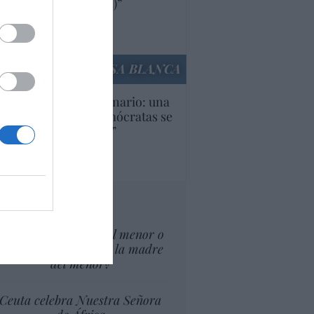
ricanas (y europeas)”
Ana Sánchez Arjona
culos anteriores
LA CASA BLANCA
U. Inquietante escenario: una
cera parte de los demócratas se
ine como “socialista”
Ignacio Aguirre
culos anteriores
tas al director
¿El Superior interés el menor o
el superior interés de la madre
del menor?
Ceuta celebra Nuestra Señora