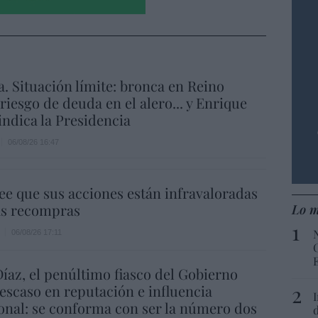
a. Situación límite: bronca en Reino
 riesgo de deuda en el alero... y Enrique
indica la Presidencia
06/08/26 16:47
ee que sus acciones están infravaloradas
ás recompras
Lo m
06/08/26 17:11
íaz, el penúltimo fiasco del Gobierno
escaso en reputación e influencia
onal: se conforma con ser la número dos