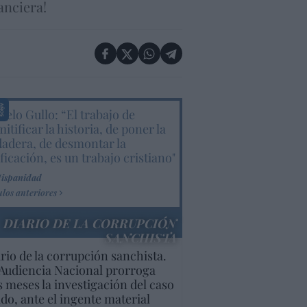
anciera!
elo Gullo: “El trabajo de
itificar la historia, de poner la
dadera, de desmontar la
ificación, es un trabajo cristiano"
Hispanidad
ulos anteriores
DIARIO DE LA CORRUPCIÓN
SANCHISTA
rio de la corrupción sanchista.
Audiencia Nacional prorroga
s meses la investigación del caso
do, ante el ingente material