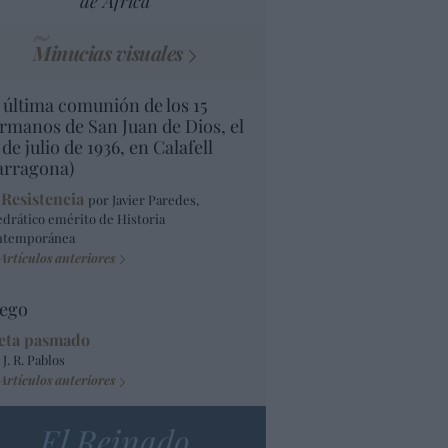
de África
Minucias visuales
 última comunión de los 15
rmanos de San Juan de Dios, el
 de julio de 1936, en Calafell
arragona)
 Resistencia
por Javier Paredes,
edrático emérito de Historia
ntemporánea
Artículos anteriores
ego
eta pasmado
 J. R. Pablos
Artículos anteriores
El Reinado