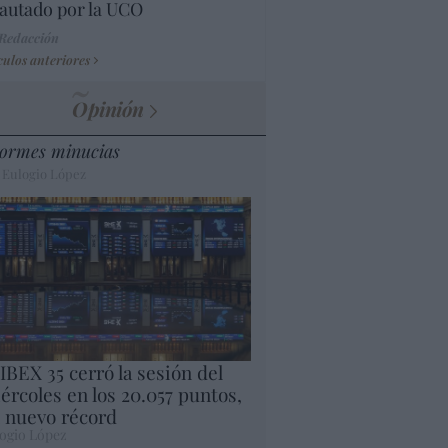
autado por la UCO
 Redacción
culos anteriores
Opinión
ormes minucias
 Eulogio López
 IBEX 35 cerró la sesión del
ércoles en los 20.057 puntos,
 nuevo récord
ogio López