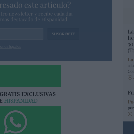
resado este artículo?
tro newsletter y recibe cada dia
o más destacado de Hispanidad
La
he
30
iones legales
(T
La
cat
Co
Fu
Po
por