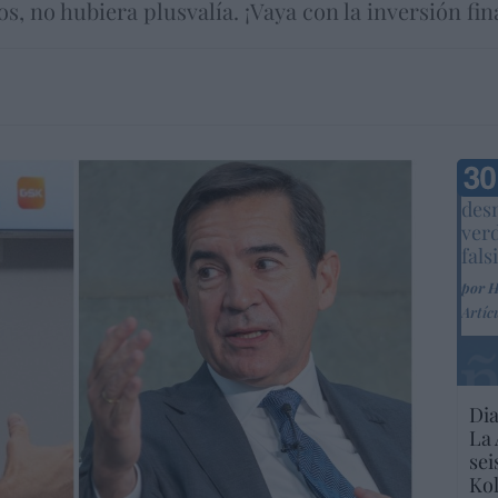
s, no hubiera plusvalía. ¡Vaya con la inversión fin
Marc
desm
ver
fals
por 
Artíc
Dia
La 
sei
Kol