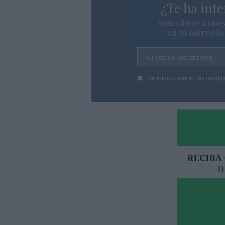
¿Te ha inte
Suscríbete a nues
en tu correo l
Tu correo electrónico...
He leído y acepto las
condic