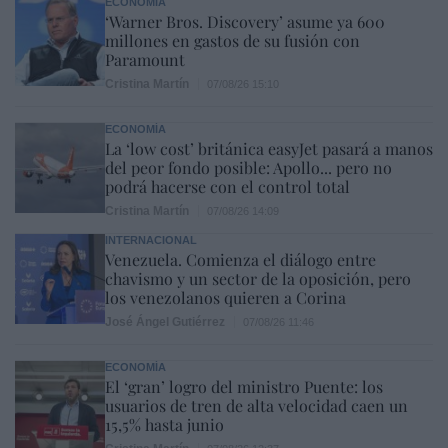
ECONOMÍA
‘Warner Bros. Discovery’ asume ya 600
millones en gastos de su fusión con
Paramount
Cristina Martín
07/08/26 15:10
ECONOMÍA
La ‘low cost’ británica easyJet pasará a manos
del peor fondo posible: Apollo... pero no
podrá hacerse con el control total
Cristina Martín
07/08/26 14:09
INTERNACIONAL
Venezuela. Comienza el diálogo entre
chavismo y un sector de la oposición, pero
los venezolanos quieren a Corina
José Ángel Gutiérrez
07/08/26 11:46
ECONOMÍA
El ‘gran’ logro del ministro Puente: los
usuarios de tren de alta velocidad caen un
15,5% hasta junio