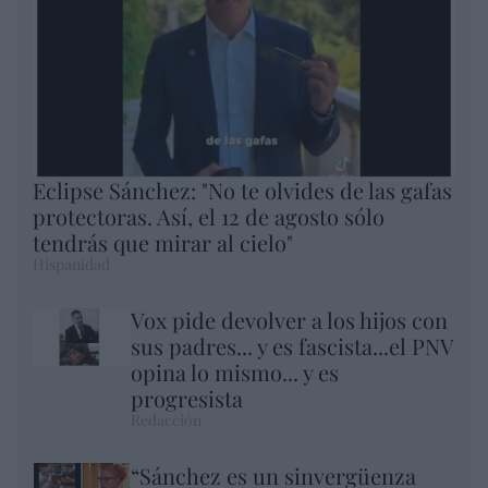
Eclipse Sánchez: "No te olvides de las gafas
protectoras. Así, el 12 de agosto sólo
tendrás que mirar al cielo"
Hispanidad
Vox pide devolver a los hijos con
sus padres... y es fascista...el PNV
opina lo mismo... y es
progresista
Redacción
“Sánchez es un sinvergüenza