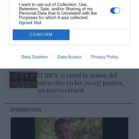
I want to opt-out of Collection, Use,
Nokia, Ericsson... Huawei: lo que importan
Retention, Sale, and/or Sharing of my
Personal Data that Is Unrelated with the
son las patentes
Purposes for which it was collected.
Eulogio López
Opted Out
CONFIRM
Isabel Pantoja pierde dos pleitos
con Hacienda por 700.000
euros... suma y sigue
Data Deletion
Data Access
Privacy Policy
Eulogio López
El IBEX 35 cerró la sesión del
miércoles en los 20.057 puntos,
un nuevo récord
Eulogio López
Argumentos