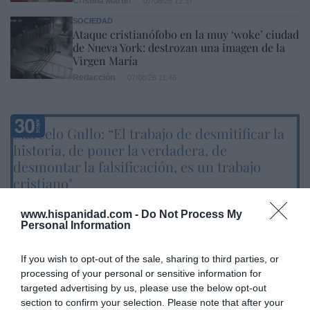
Cristina Martín
07/08/26 12:37
SOCIEDAD
Ataque cristianófobo en la muy ‘woke’ ciudad
de Nueva York: destrozan una imagen de la
Virgen María
Redacción
07/08/26 11:46
Marcelo Gullo: “El trabajo de desmitificar la
historia, de poner la verdadera, de
desmontar la falsificación, es un trabajo
cristiano"
por Hispanidad
www.hispanidad.com -
Do Not Process My
Artículos anteriores
Personal Information
DIARIO DE LA CORRUPCIÓN SANCHISTA
If you wish to opt-out of the sale, sharing to third parties, or
processing of your personal or sensitive information for
targeted advertising by us, please use the below opt-out
Diario de la corrupción sanchista. Hazte
section to confirm your selection. Please note that after your