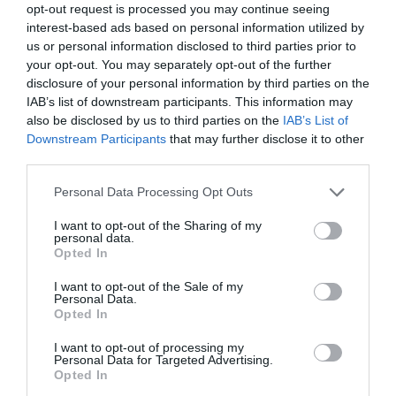
Oír se manifiesta delante de La Mareta:
opt-out request is processed you may continue seeing
“Pedro Sánchez es un criminal”
interest-based ads based on personal information utilized by
us or personal information disclosed to third parties prior to
por Redacción
your opt-out. You may separately opt-out of the further
Artículos anteriores
disclosure of your personal information by third parties on the
IAB’s list of downstream participants. This information may
Opinión
also be disclosed by us to third parties on the
IAB’s List of
Downstream Participants
that may further disclose it to other
Enormes minucias
third parties.
por Eulogio López
Personal Data Processing Opt Outs
I want to opt-out of the Sharing of my
personal data.
Opted In
I want to opt-out of the Sale of my
Personal Data.
Opted In
I want to opt-out of processing my
Personal Data for Targeted Advertising.
Opted In