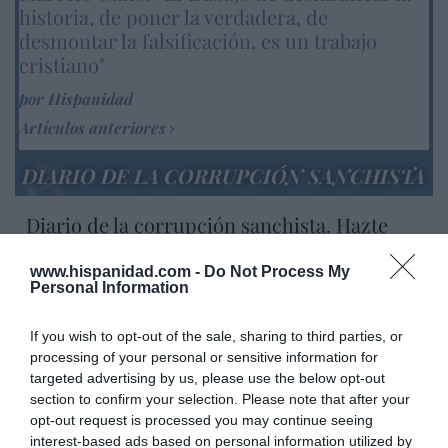
historia, de poner la verdadera, de
desmontar la falsificación, es un trabajo
cristiano"
por Hispanidad
Artículos anteriores
DIARIO DE LA CORRUPCIÓN SANCHISTA
Diario de la corrupción sanchista. Hazte
Oír se manifiesta delante de La Mareta:
“Pedro Sánchez es un criminal”
www.hispanidad.com -
Do Not Process My
Personal Information
por Redacción
Artículos anteriores
If you wish to opt-out of the sale, sharing to third parties, or
processing of your personal or sensitive information for
targeted advertising by us, please use the below opt-out
Opinión
section to confirm your selection. Please note that after your
opt-out request is processed you may continue seeing
Enormes minucias
interest-based ads based on personal information utilized by