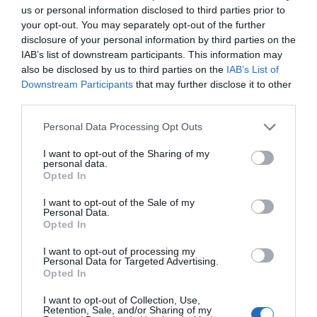
por Eulogio López
us or personal information disclosed to third parties prior to
your opt-out. You may separately opt-out of the further
disclosure of your personal information by third parties on the
IAB’s list of downstream participants. This information may
also be disclosed by us to third parties on the
IAB’s List of
Downstream Participants
that may further disclose it to other
third parties.
Personal Data Processing Opt Outs
I want to opt-out of the Sharing of my
personal data.
Opted In
Isabel Pantoja pierde dos pleitos con
I want to opt-out of the Sale of my
Hacienda por 700.000 euros... suma y
Personal Data.
Opted In
sigue
Eulogio López
I want to opt-out of processing my
Personal Data for Targeted Advertising.
Opted In
El IBEX 35 cerró la sesión del
miércoles en los 20.057 puntos,
I want to opt-out of Collection, Use,
un nuevo récord
Retention, Sale, and/or Sharing of my