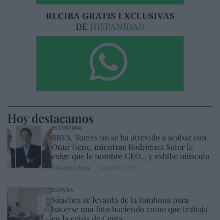
Hoy destacamos
ECONOMÍA
BBVA. Torres no se ha atrevido a acabar con
Onur Genç, mientras Rodríguez Soler le
exige que le nombre CEO... y exhibe músculo
Eulogio López
07/08/26 07:57
ESPAÑA
Sánchez se levanta de la tumbona para
hacerse una foto haciendo como que trabaja
en la crisis de Ceuta