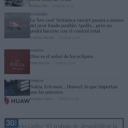
Redacción
07/08/26 14:10
ECONOMÍA
La ‘low cost’ británica easyJet pasará a manos
del peor fondo posible: Apollo... pero no
podrá hacerse con el control total
Cristina Martín
07/08/26 14:09
OPINIÓN
Dios es el señor de los eclipses
Fidel García
07/08/26 13:26
OPINIÓN
Nokia, Ericsson... Huawei: lo que importan
son las patentes
Eulogio López
07/08/26 12:58
Marcelo Gullo: “El trabajo de desmitificar la