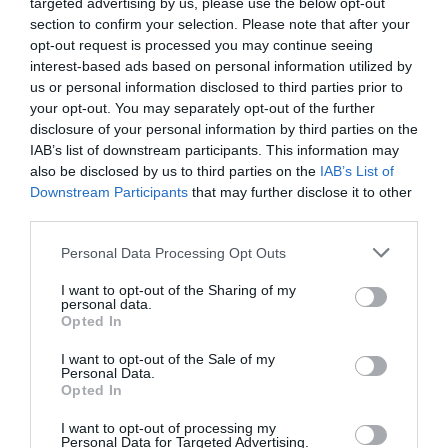
targeted advertising by us, please use the below opt-out
banco tiene la culpa
section to confirm your selection. Please note that after your
Eulogio López
08/08/26 06:00
opt-out request is processed you may continue seeing
interest-based ads based on personal information utilized by
INTERNACIONAL
us or personal information disclosed to third parties prior to
La bomba de Hiroshima no perseguía a
your opt-out. You may separately opt-out of the further
Occidente, la de Nagasaki sí: era la ciudad
disclosure of your personal information by third parties on the
católica del Japón
IAB’s list of downstream participants. This information may
Eulogio López
08/08/26 06:00
also be disclosed by us to third parties on the
IAB’s List of
Downstream Participants
that may further disclose it to other
third parties.
Marcelo Gullo: “El trabajo de desmitificar la
Personal Data Processing Opt Outs
historia, de poner la verdadera, de
desmontar la falsificación, es un trabajo
I want to opt-out of the Sharing of my
cristiano"
personal data.
Opted In
por Hispanidad
I want to opt-out of the Sale of my
Artículos anteriores
Personal Data.
Opted In
DIARIO DE LA CORRUPCIÓN SANCHISTA
I want to opt-out of processing my
Personal Data for Targeted Advertising.