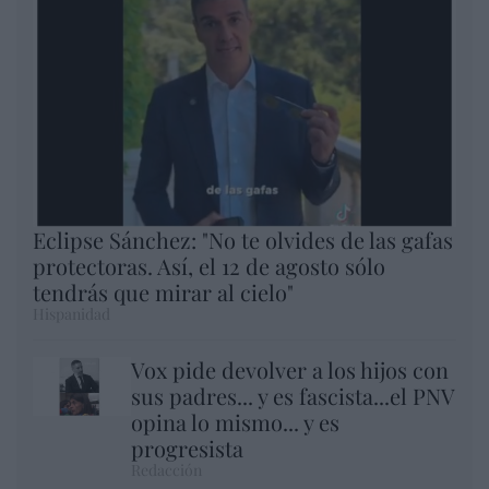
Eclipse Sánchez: "No te olvides de las gafas
protectoras. Así, el 12 de agosto sólo
tendrás que mirar al cielo"
Hispanidad
Vox pide devolver a los hijos con
sus padres... y es fascista...el PNV
opina lo mismo... y es
progresista
Redacción