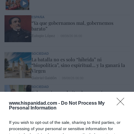
ESPAÑA
“Ya que gobernamos mal, gobernemos
barato”
Eulogio López
08/08/26 06:00
SOCIEDAD
La batalla no es solo “híbrida” ni
“biopolítica”, sino espiritual... y la ganará la
Virgen
Gabriel Galdón
08/08/26 06:00
SOCIEDAD
Eslovaquia no admite el gaymonio...
bendecido en otros miembros de la Unión
www.hispanidad.com -
Do Not Process My
Europea
Personal Information
Eulogio López
08/08/26 06:00
If you wish to opt-out of the sale, sharing to third parties, or
ECONOMÍA
processing of your personal or sensitive information for
Seamos más responsables: no siempre el