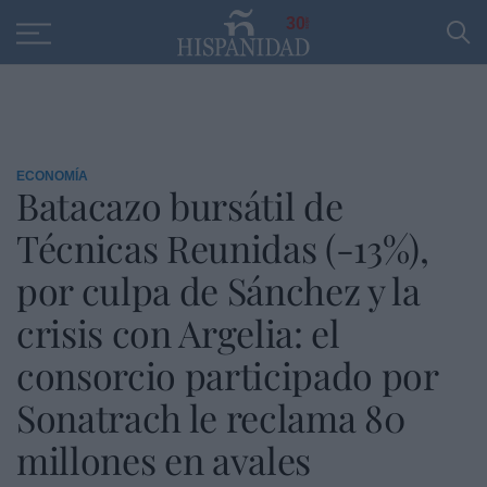
Educación
Entrevistas
PP
SANTANDER
R
30
ECONOMÍA
Batacazo bursátil de
Técnicas Reunidas (-13%),
por culpa de Sánchez y la
crisis con Argelia: el
consorcio participado por
Sonatrach le reclama 80
millones en avales