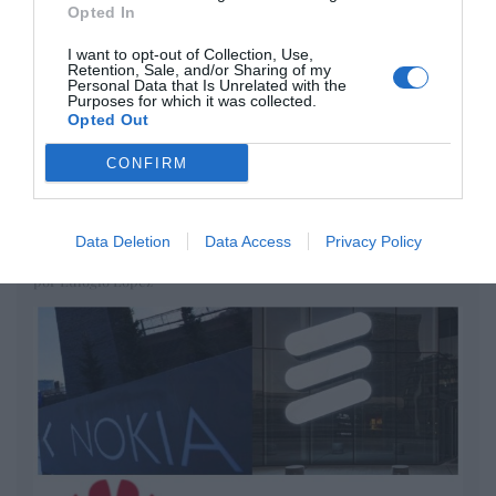
Opted In
Diario de la corrupción sanchista. Hazte
Oír se manifiesta delante de La Mareta:
I want to opt-out of Collection, Use,
Retention, Sale, and/or Sharing of my
“Pedro Sánchez es un criminal”
Personal Data that Is Unrelated with the
Purposes for which it was collected.
por Redacción
Opted Out
Artículos anteriores
CONFIRM
Opinión
Data Deletion
Data Access
Privacy Policy
Enormes minucias
por Eulogio López