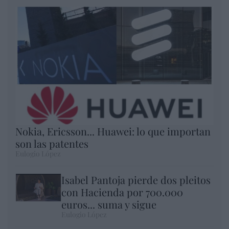
Nokia, Ericsson... Huawei: lo que importan
son las patentes
Eulogio López
Isabel Pantoja pierde dos pleitos
con Hacienda por 700.000
euros... suma y sigue
Eulogio López