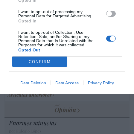
Opted In
desmontar la falsificación, es un trabajo
I want to opt-out of processing my
cristiano"
Personal Data for Targeted Advertising.
Opted In
por Hispanidad
Artículos anteriores
I want to opt-out of Collection, Use,
Retention, Sale, and/or Sharing of my
Personal Data that Is Unrelated with the
Purposes for which it was collected.
DIARIO DE LA CORRUPCIÓN SANCHISTA
Opted Out
Diario de la corrupción sanchista. Hazte
CONFIRM
Oír se manifiesta delante de La Mareta:
“Pedro Sánchez es un criminal”
Data Deletion
Data Access
Privacy Policy
por Redacción
Artículos anteriores
Opinión
Enormes minucias
por Eulogio López