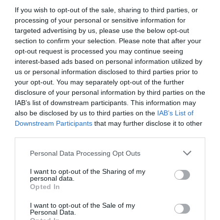
SOCIEDAD
If you wish to opt-out of the sale, sharing to third parties, or
Los cambios del Papa León XIV: lentos pero
processing of your personal or sensitive information for
acertados
targeted advertising by us, please use the below opt-out
Eulogio López
09/08/26 06:00
section to confirm your selection. Please note that after your
opt-out request is processed you may continue seeing
interest-based ads based on personal information utilized by
LA RESISTENCIA
us or personal information disclosed to third parties prior to
Cuando los masones intentaron extorsionar
your opt-out. You may separately opt-out of the further
al rey Alfonso XIII
disclosure of your personal information by third parties on the
Javier Paredes
09/08/26 06:00
IAB’s list of downstream participants. This information may
also be disclosed by us to third parties on the
IAB’s List of
INTERNACIONAL
Downstream Participants
that may further disclose it to other
Primarias presidenciales demócratas 2028. El
third parties.
icono LGTBIQ+ Pete Buttigieg regresa a
escena y lo hace con las peores propuestas de
Personal Data Processing Opt Outs
Biden
Ignacio Aguirre
09/08/26 06:00
I want to opt-out of the Sharing of my
personal data.
Opted In
Marcelo Gullo: “El trabajo de desmitificar la
I want to opt-out of the Sale of my
Personal Data.
historia, de poner la verdadera, de