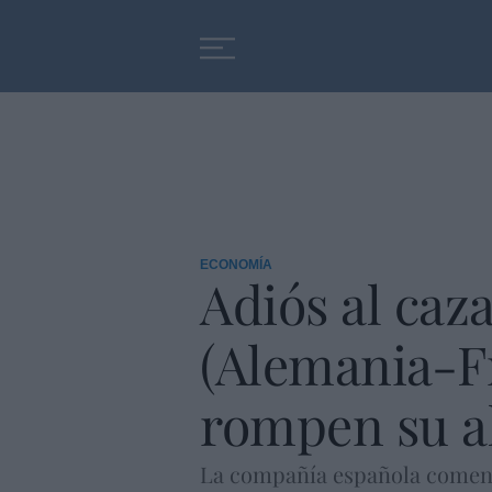
Educación
Entrevistas
ECONOMÍA
Adiós al caz
(Alemania-Fr
rompen su al
La compañía española comenz