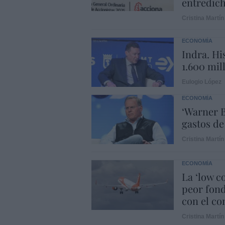
entredic
Cristina Martín
ECONOMÍA
Indra. Hi
1.600 mil
Eulogio López
ECONOMÍA
‘Warner B
gastos de
Cristina Martín
ECONOMÍA
La ‘low c
peor fond
con el con
Cristina Martín