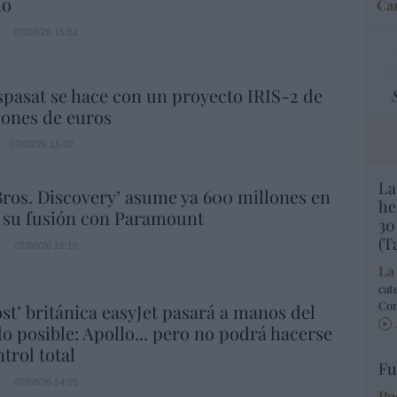
ho
Car
07/08/26 15:51
spasat se hace con un proyecto IRIS-2 de
lones de euros
07/08/26 15:07
La
ros. Discovery’ asume ya 600 millones en
he
 su fusión con Paramount
30
(T
07/08/26 15:10
La
cat
Co
ost’ británica easyJet pasará a manos del
o posible: Apollo... pero no podrá hacerse
trol total
Fu
07/08/26 14:09
Po