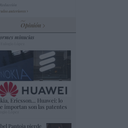
 Redacción
culos anteriores
Opinión
ormes minucias
 Eulogio López
kia, Ericsson... Huawei: lo
e importan son las patentes
ogio López
abel Pantoja pierde