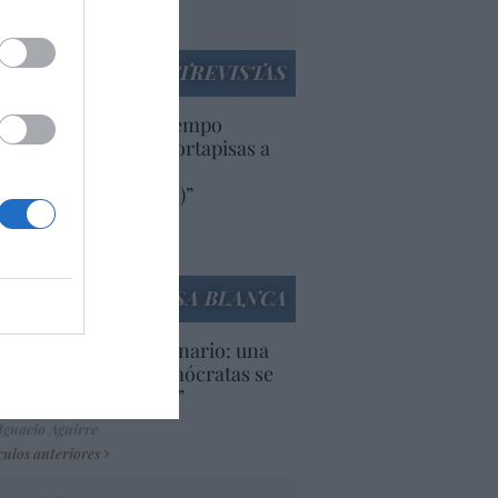
utí
panidad
ENTREVISTAS
uropa lleva mucho tiempo
iendo aranceles y cortapisas a
oductos y compañías
ricanas (y europeas)”
Ana Sánchez Arjona
culos anteriores
LA CASA BLANCA
U. Inquietante escenario: una
cera parte de los demócratas se
ine como “socialista”
Ignacio Aguirre
culos anteriores