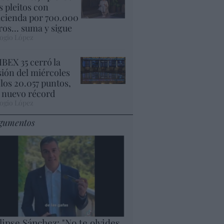
s pleitos con
cienda por 700.000
ros... suma y sigue
ogio López
 IBEX 35 cerró la
sión del miércoles
 los 20.057 puntos,
 nuevo récord
ogio López
gumentos
lipse Sánchez: "No te olvides