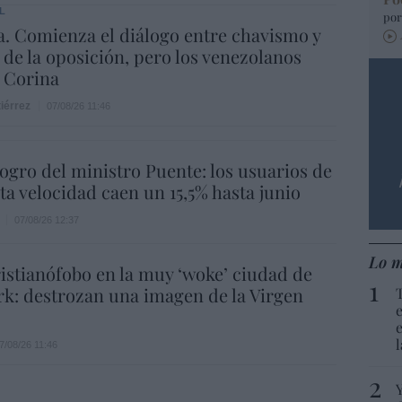
L
por
. Comienza el diálogo entre chavismo y
 de la oposición, pero los venezolanos
 Corina
iérrez
07/08/26 11:46
 logro del ministro Puente: los usuarios de
lta velocidad caen un 15,5% hasta junio
07/08/26 12:37
Lo m
istianófobo en la muy ‘woke’ ciudad de
k: destrozan una imagen de la Virgen
7/08/26 11:46