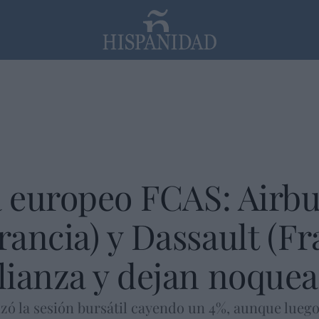
PP
SANTANDER
Religión
a europeo FCAS: Airb
ancia) y Dassault (Fr
ianza y dejan noquea
ó la sesión bursátil cayendo un 4%, aunque lueg