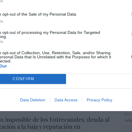
ce
In
His
o opt-out of the Sale of my Personal Data.
In
“E
to opt-out of processing my Personal Data for Targeted
ing.
pon
In
pr
ame
o opt-out of Collection, Use, Retention, Sale, and/or Sharing
ersonal Data that Is Unrelated with the Purposes for which it
por 
lected.
Out
Artí
CONFIRM
EEU
ter
Data Deletion
Data Access
Privacy Policy
def
por 
io imposible de los Entrecanales: deuda al
Artí
zación a la baja y reputación en