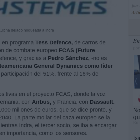
por
Artí
ault ha dejado noqueada a Indra
En
pa en programa
Tess Defence,
de carros de
por
ión de combate europeo
FCAS (Future
fence, y gracias a
Pedro Sánchez,
-no es
rteamericana General Dynamics como líder
participación del 51%, frente al 16% de
ositivas en el proyecto FCAS, donde la voz
lemania, con
Airbus,
y Francia, con
Dassault.
No
00 millones de euros, que se dice pronto, y
qu
2040. La parte mollar del caza europeo se la
Eul
entras Indra, el tercer socio, se iba a encargar
n importancia, como los sensores.
Is