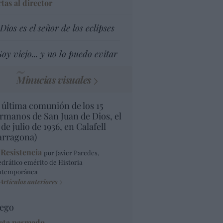
tas al director
Dios es el señor de los eclipses
Soy viejo... y no lo puedo evitar
Minucias visuales
 última comunión de los 15
rmanos de San Juan de Dios, el
 de julio de 1936, en Calafell
arragona)
 Resistencia
por Javier Paredes,
edrático emérito de Historia
ntemporánea
Artículos anteriores
ego
eta pasmado