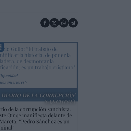
elo Gullo: “El trabajo de
itificar la historia, de poner la
dadera, de desmontar la
ificación, es un trabajo cristiano"
Hispanidad
ulos anteriores
DIARIO DE LA CORRUPCIÓN
SANCHISTA
rio de la corrupción sanchista.
te Oír se manifiesta delante de
Mareta: “Pedro Sánchez es un
minal”