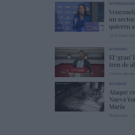
INTERNACIONA
Venezuela
un sector
quieren a
José Ángel Gut
ECONOMÍA
El ‘gran’
tren de a
Cristina Martín
SOCIEDAD
Ataque cr
Nueva Yor
María
Redacción
0