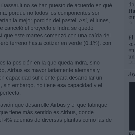
do
 Dassault no se han puesto de acuerdo en qué
Ha
 una, porque no todos los componentes son
eu
rían la mejor porción del pastel. Así, el lunes,
Eul
e canceló el proyecto e Indra se quedó
así que este martes comenzó con una caída del
El
se
ró terreno hasta cotizar en verde (0,1%), con
en
un
Eul
es la posición en la que queda Indra, sino
, Airbus es mayoritariamente alemana y
Ar
en capacidad suficiente para desarrollar un
 sin embargo, no tiene esa capacidad y el
perfecta.
 avión que desarrolle Airbus y el que fabrique
 que tiene más sentido es Airbus, donde
del 4% además de diversas plantas como las de
Ec