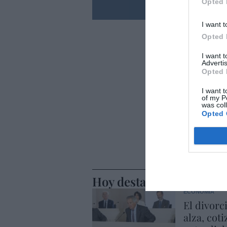
Opted 
I want t
Opted 
I want 
Advertis
Opted 
I want t
of my P
was col
Opted 
Hoy destacamos
ECONOMÍA
El divorc
alza, coti