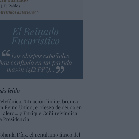
 J. R. Pablos
Artículos anteriores
El Reinado
Eucarístico
Los obispos españoles
han confiado en un partido
masón (¿El PP?)...
ás leído
Telefónica. Situación límite: bronca
en Reino Unido, el riesgo de deuda en
el alero... y Enrique Goñi reivindica
la Presidencia
Yolanda Díaz, el penúltimo fiasco del