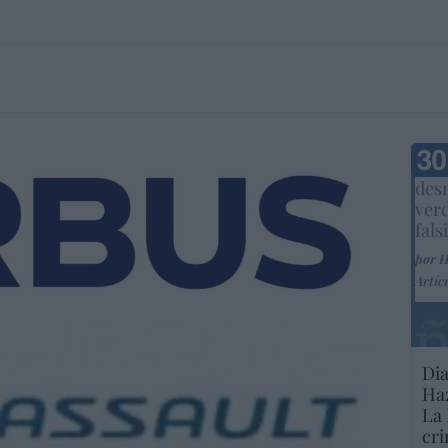
Marc
desm
ver
fals
por 
Artíc
Dia
Haz
La 
cri