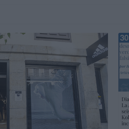
Marc
desm
ver
fals
por 
Artíc
Dia
La 
sei
Kol
inc