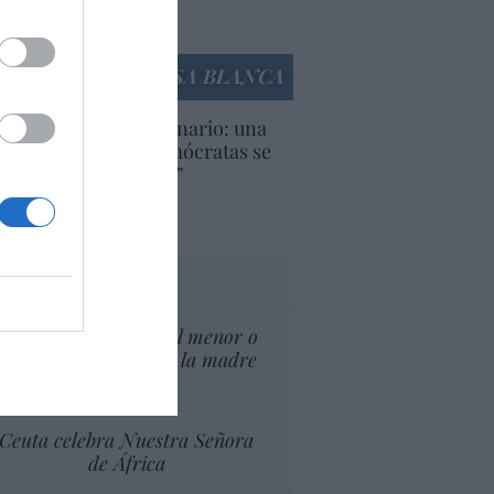
Ana Sánchez Arjona
culos anteriores
LA CASA BLANCA
U. Inquietante escenario: una
cera parte de los demócratas se
ine como “socialista”
Ignacio Aguirre
culos anteriores
tas al director
¿El Superior interés el menor o
el superior interés de la madre
del menor?
Ceuta celebra Nuestra Señora
de África