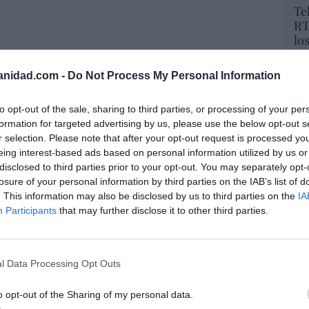
Te
RT
lo
Ce
li
anidad.com -
Do Not Process My Personal Information
resado este artículo?
di
hu
tro newsletter y recibe cada dia
to opt-out of the sale, sharing to third parties, or processing of your per
po
o más destacado de Hispanidad
formation for targeted advertising by us, please use the below opt-out s
His
r selection. Please note that after your opt-out request is processed y
eing interest-based ads based on personal information utilized by us or
Cu
disclosed to third parties prior to your opt-out. You may separately opt-
tu
losure of your personal information by third parties on the IAB’s list of
iones legales
Red
. This information may also be disclosed by us to third parties on the
IA
Participants
that may further disclose it to other third parties.
“E
pon
l Data Processing Opt Outs
pr
ame
o opt-out of the Sharing of my personal data.