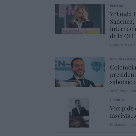
ESPAÑA
Yolanda D
Sánchez, 
internaci
de la OIT
Cristina Martín
INTERNACIONA
Colombia.
president
sabotaje 
José Ángel Gut
OPINIÓN
Vox pide d
fascista..
Redacción
0