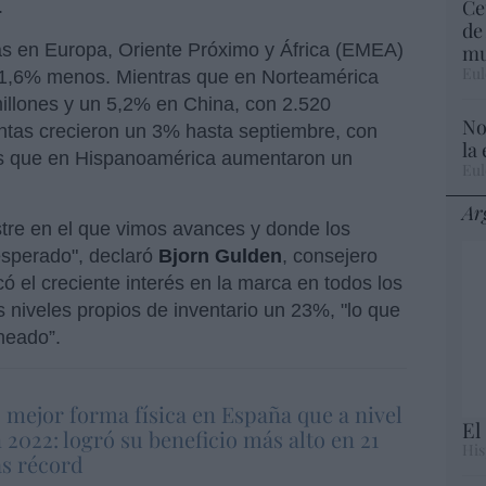
Ce
.
de
as en Europa, Oriente Próximo y África (EMEA)
mu
Eul
n 1,6% menos. Mientras que en Norteamérica
illones y un 5,2% en China, con 2.520
No
ventas crecieron un 3% hasta septiembre, con
la
as que en Hispanoamérica aumentaron un
Eul
Ar
mestre en el que vimos avances y donde los
esperado", declaró
Bjorn Gulden
, consejero
ó el creciente interés en la marca en todos los
 niveles propios de inventario un 23%, "lo que
neado”.
 mejor forma física en España que a nivel
El
 2022: logró su beneficio más alto en 21
His
as récord