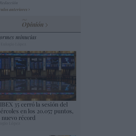
 Redacción
culos anteriores
Opinión
ormes minucias
 Eulogio López
 IBEX 35 cerró la sesión del
ércoles en los 20.057 puntos,
 nuevo récord
ogio López