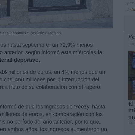
por
Artí
terial deportivo / Foto: Pablo Moreno
En
por
ros hasta septiembre, un 72,9% menos
o anterior, según informó este miércoles
la
erial deportivo.
616 millones de euros, un 4% menos que un
e casi 450 millones por la interrupción del
arca fruto de su colaboración con el rapero
El
nformó de que los ingresos de 'Yeezy' hasta
mi
millones de euros, en comparación con los
un
ismo período del año anterior, por lo que,
Eul
' en ambos años, los ingresos aumentaron un