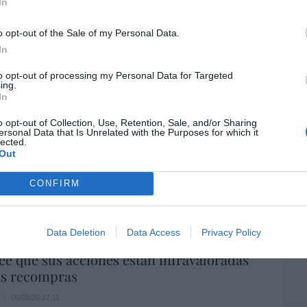
In
por 
Artí
o opt-out of the Sale of my Personal Data.
In
to opt-out of processing my Personal Data for Targeted
EEU
ing.
ter
In
def
o opt-out of Collection, Use, Retention, Sale, and/or Sharing
por 
ersonal Data that Is Unrelated with the Purposes for which it
lected.
Artí
a. Situación límite: bronca en Reino
Out
 riesgo de deuda en el alero... y Enrique
Car
CONFIRM
indica la Presidencia
06/08/26 16:47
Data Deletion
Data Access
Privacy Policy
ee que sus acciones están infravaloradas
ás recompras
06/08/26 17:11