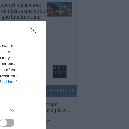
lepedro en acción:
VE afirma que entre
s que han invadido
uta, "muchos son
cenciados y
plomados, que están
yendo de su país
sonal or
r la guerra"
ection to
panidad
ou may
 personal
ando el orco llame a
out of the
 puerta, ábresela
 downstream
acción
B’s List of
ENTREVISTAS
uropa lleva mucho tiempo
iendo aranceles y cortapisas a
oductos y compañías
ricanas (y europeas)”