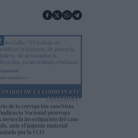
elo Gullo: “El trabajo de
itificar la historia, de poner la
dadera, de desmontar la
ificación, es un trabajo cristiano"
Hispanidad
ulos anteriores
DIARIO DE LA CORRUPCIÓN
SANCHISTA
rio de la corrupción sanchista.
Audiencia Nacional prorroga
s meses la investigación del caso
do, ante el ingente material
autado por la UCO