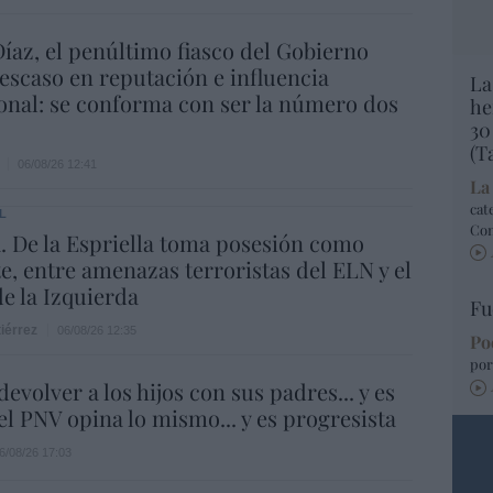
íaz, el penúltimo fiasco del Gobierno
escaso en reputación e influencia
La
onal: se conforma con ser la número dos
he
30
(T
06/08/26 12:41
La
cat
L
Co
 De la Espriella toma posesión como
e, entre amenazas terroristas del ELN y el
de la Izquierda
Fu
iérrez
06/08/26 12:35
Po
por
evolver a los hijos con sus padres... y es
.el PNV opina lo mismo... y es progresista
6/08/26 17:03