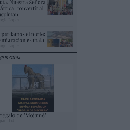
uta. Nuestra Señora
 África: convertir al
sulmán
ogio López
 perdamos el norte:
 emigración es mala
ogio López
gumentos
 regalo de 'Mojamé'
panidad