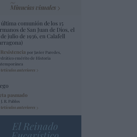
Minucias visuales
 última comunión de los 15
rmanos de San Juan de Dios, el
 de julio de 1936, en Calafell
arragona)
 Resistencia
por Javier Paredes,
edrático emérito de Historia
ntemporánea
Artículos anteriores
ego
eta pasmado
 J. R. Pablos
Artículos anteriores
El Reinado
Eucarístico