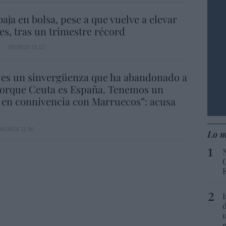
aja en bolsa, pese a que vuelve a elevar
es, tras un trimestre récord
06/08/26 15:12
 es un sinvergüenza que ha abandonado a
porque Ceuta es España. Tenemos un
 en connivencia con Marruecos”: acusa
06/08/26 11:30
Lo m