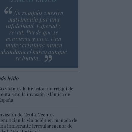
No rompáis vuestro
matrimonio por una
infidelidad. Esperad y
rezad. Puede que se
convierta y viva. Una
mujer cristiana nunca
abandona el barco aunque
se hunda…
ás leído
No vivimos la invasión marroquí de
Ceuta sino la invasión islámica de
España
Invasión de Ceuta. Vecinos
denuncian la violación en manada de
una inmigrante irregular menor de
edad: “Hay testigos”