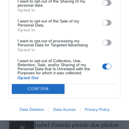
I want to opt-out of the Sharing of my
personal data.
Opted In
Enormes minucias
por Eulogio López
I want to opt-out of the Sale of my
Personal Data.
Opted In
I want to opt-out of processing my
Personal Data for Targeted Advertising.
Opted In
I want to opt-out of Collection, Use,
Retention, Sale, and/or Sharing of my
Personal Data that Is Unrelated with the
Purposes for which it was collected.
Opted Out
CONFIRM
Nokia, Ericsson... Huawei: lo que importan
son las patentes
Data Deletion
Data Access
Privacy Policy
Eulogio López
Isabel Pantoja pierde dos pleitos