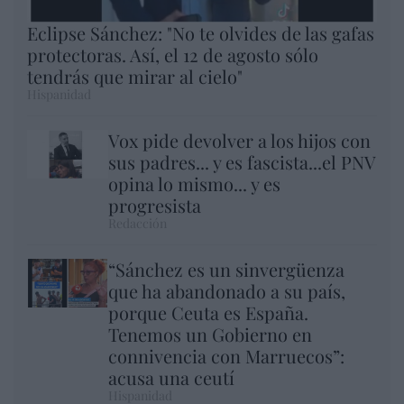
Eclipse Sánchez: "No te olvides de las gafas
protectoras. Así, el 12 de agosto sólo
tendrás que mirar al cielo"
Hispanidad
Vox pide devolver a los hijos con
sus padres... y es fascista...el PNV
opina lo mismo... y es
progresista
Redacción
“Sánchez es un sinvergüenza
que ha abandonado a su país,
porque Ceuta es España.
Tenemos un Gobierno en
connivencia con Marruecos”:
acusa una ceutí
Hispanidad