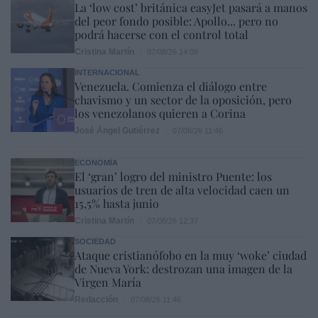
La ‘low cost’ británica easyJet pasará a manos
del peor fondo posible: Apollo... pero no
podrá hacerse con el control total
Cristina Martín
07/08/26 14:09
INTERNACIONAL
Venezuela. Comienza el diálogo entre
chavismo y un sector de la oposición, pero
los venezolanos quieren a Corina
José Ángel Gutiérrez
07/08/26 11:46
ECONOMÍA
El ‘gran’ logro del ministro Puente: los
usuarios de tren de alta velocidad caen un
15,5% hasta junio
Cristina Martín
07/08/26 12:37
SOCIEDAD
Ataque cristianófobo en la muy ‘woke’ ciudad
de Nueva York: destrozan una imagen de la
Virgen María
Redacción
07/08/26 11:46