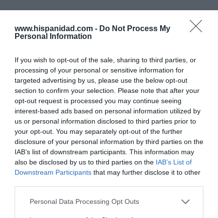
Marcelo Gullo: “El trabajo de desmitificar la
www.hispanidad.com -
Do Not Process My
historia, de poner la verdadera, de
Personal Information
desmontar la falsificación, es un trabajo
cristiano"
If you wish to opt-out of the sale, sharing to third parties, or
processing of your personal or sensitive information for
por Hispanidad
targeted advertising by us, please use the below opt-out
section to confirm your selection. Please note that after your
Artículos anteriores
opt-out request is processed you may continue seeing
interest-based ads based on personal information utilized by
DIARIO DE LA CORRUPCIÓN SANCHISTA
us or personal information disclosed to third parties prior to
your opt-out. You may separately opt-out of the further
Diario de la corrupción sanchista. Hazte
disclosure of your personal information by third parties on the
Oír se manifiesta delante de La Mareta:
IAB’s list of downstream participants. This information may
“Pedro Sánchez es un criminal”
also be disclosed by us to third parties on the
IAB’s List of
Downstream Participants
that may further disclose it to other
por Redacción
third parties.
Artículos anteriores
Personal Data Processing Opt Outs
Opinión