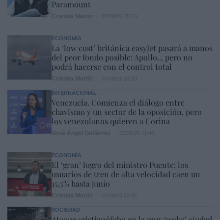
Paramount
Cristina Martín
07/08/26 15:10
ECONOMÍA
La ‘low cost’ británica easyJet pasará a manos
del peor fondo posible: Apollo... pero no
podrá hacerse con el control total
Cristina Martín
07/08/26 14:09
INTERNACIONAL
Venezuela. Comienza el diálogo entre
chavismo y un sector de la oposición, pero
los venezolanos quieren a Corina
José Ángel Gutiérrez
07/08/26 11:46
ECONOMÍA
El ‘gran’ logro del ministro Puente: los
usuarios de tren de alta velocidad caen un
15,5% hasta junio
Cristina Martín
07/08/26 12:37
SOCIEDAD
Ataque cristianófobo en la muy ‘woke’ ciudad