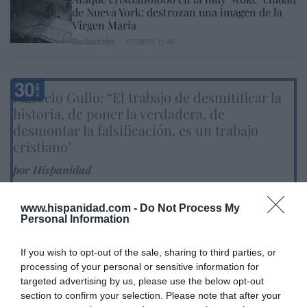
de Nueva York: destrozan una imagen de la
Virgen María
Redacción
07/08/26 11:46
Marcelo Gullo: “El trabajo de desmitificar la
historia, de poner la verdadera, de
desmontar la falsificación, es un trabajo
cristiano"
por Hispanidad
Artículos anteriores
www.hispanidad.com -
Do Not Process My
Personal Information
DIARIO DE LA CORRUPCIÓN SANCHISTA
If you wish to opt-out of the sale, sharing to third parties, or
Diario de la corrupción sanchista. Hazte
processing of your personal or sensitive information for
Oír se manifiesta delante de La Mareta:
targeted advertising by us, please use the below opt-out
“Pedro Sánchez es un criminal”
section to confirm your selection. Please note that after your