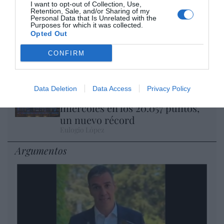
son las patentes
I want to opt-out of Collection, Use,
Eulogio López
Retention, Sale, and/or Sharing of my
Personal Data that Is Unrelated with the
Purposes for which it was collected.
Opted Out
Isabel Pantoja pierde dos pleitos
con Hacienda por 700.000
CONFIRM
euros... suma y sigue
Eulogio López
Data Deletion
Data Access
Privacy Policy
El IBEX 35 cerró la sesión del
miércoles en los 20.057 puntos,
un nuevo récord
Eulogio López
Argumentos