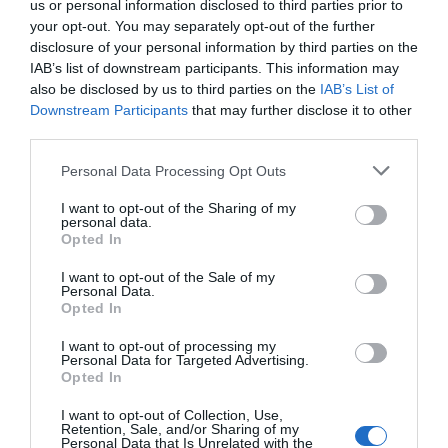
us or personal information disclosed to third parties prior to
your opt-out. You may separately opt-out of the further
disclosure of your personal information by third parties on the
IAB’s list of downstream participants. This information may
Marcelo Gullo: “El trabajo de desmitificar la
also be disclosed by us to third parties on the
IAB’s List of
historia, de poner la verdadera, de
Downstream Participants
that may further disclose it to other
desmontar la falsificación, es un trabajo
third parties.
cristiano"
Personal Data Processing Opt Outs
por Hispanidad
Artículos anteriores
I want to opt-out of the Sharing of my
personal data.
Opted In
DIARIO DE LA CORRUPCIÓN SANCHISTA
I want to opt-out of the Sale of my
Personal Data.
Diario de la corrupción sanchista. Hazte
Opted In
Oír se manifiesta delante de La Mareta:
I want to opt-out of processing my
“Pedro Sánchez es un criminal”
Personal Data for Targeted Advertising.
Opted In
por Redacción
I want to opt-out of Collection, Use,
Artículos anteriores
Retention, Sale, and/or Sharing of my
Personal Data that Is Unrelated with the