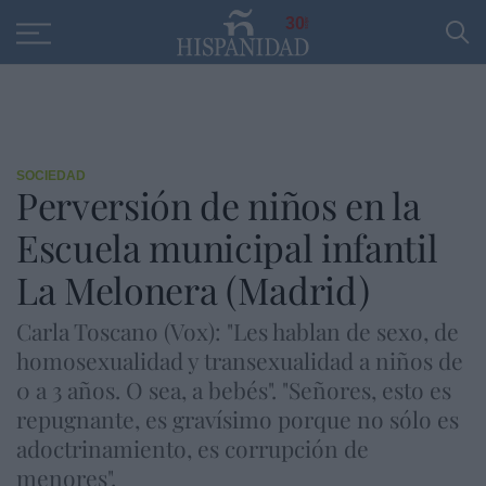
Educación
Entrevistas
PP
SANTANDER
R
30
SOCIEDAD
Perversión de niños en la
Escuela municipal infantil
La Melonera (Madrid)
Carla Toscano (Vox): "Les hablan de sexo, de
homosexualidad y transexualidad a niños de
0 a 3 años. O sea, a bebés". "Señores, esto es
repugnante, es gravísimo porque no sólo es
adoctrinamiento, es corrupción de
menores".