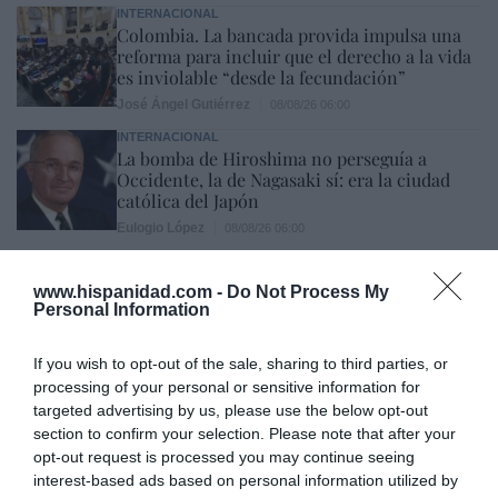
INTERNACIONAL
Colombia. La bancada provida impulsa una
reforma para incluir que el derecho a la vida
es inviolable “desde la fecundación”
José Ángel Gutiérrez
08/08/26 06:00
INTERNACIONAL
La bomba de Hiroshima no perseguía a
Occidente, la de Nagasaki sí: era la ciudad
católica del Japón
Eulogio López
08/08/26 06:00
SOCIEDAD
www.hispanidad.com -
Do Not Process My
La batalla no es solo “híbrida” ni
Personal Information
“biopolítica”, sino espiritual... y la ganará la
Virgen
If you wish to opt-out of the sale, sharing to third parties, or
Gabriel Galdón
08/08/26 06:00
processing of your personal or sensitive information for
SOCIEDAD
targeted advertising by us, please use the below opt-out
Eslovaquia no admite el gaymonio...
section to confirm your selection. Please note that after your
bendecido en otros miembros de la Unión
opt-out request is processed you may continue seeing
Europea
interest-based ads based on personal information utilized by
Eulogio López
08/08/26 06:00