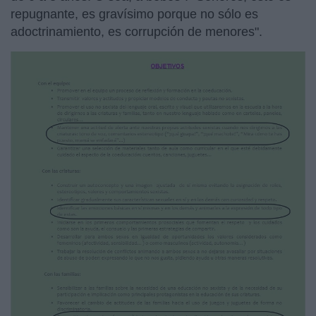
repugnante, es gravísimo porque no sólo es
adoctrinamiento, es corrupción de menores".