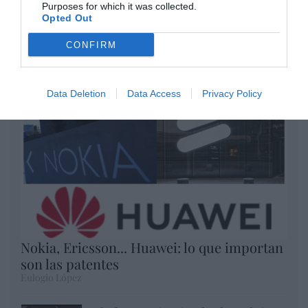
Purposes for which it was collected.
Opinión
Opted Out
Enormes minucias
CONFIRM
por Eulogio López
Data Deletion
Data Access
Privacy Policy
Nokia, Ericsson... Huawei: lo que importan
son las patentes
Eulogio López