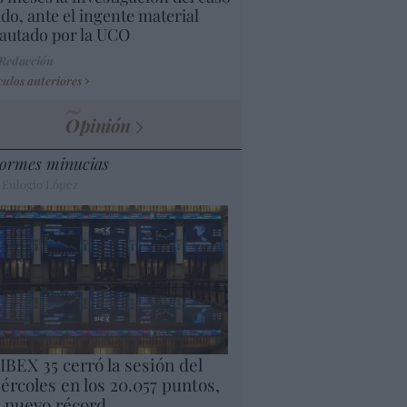
do, ante el ingente material
autado por la UCO
 Redacción
culos anteriores
Opinión
ormes minucias
 Eulogio López
 IBEX 35 cerró la sesión del
ércoles en los 20.057 puntos,
 nuevo récord