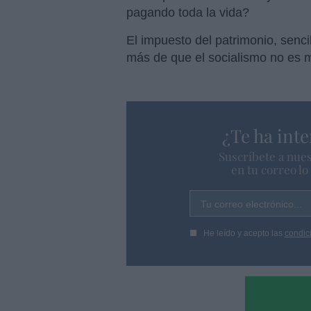
pagando toda la vida?
El impuesto del patrimonio, senc
más de que el socialismo no es 
¿Te ha inte
Suscríbete a nues
en tu correo l
Tu correo electrónico...
He leído y acepto las
condic