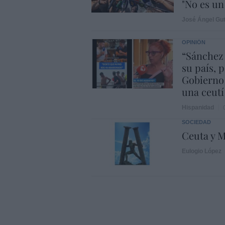
"No es un 
José Ángel Gut
OPINIÓN
“Sánchez
su país, 
Gobierno
una ceutí
Hispanidad
SOCIEDAD
Ceuta y M
Eulogio López