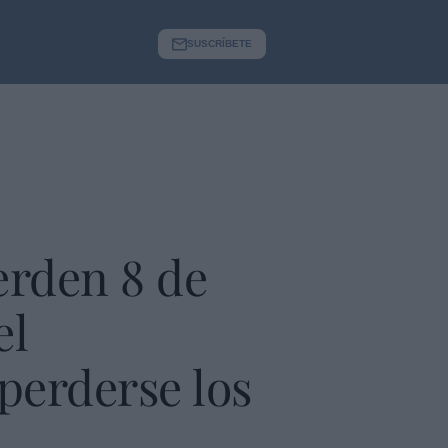
SUSCRÍBETE
erden 8 de
el
perderse los