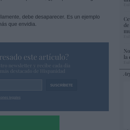
Eul
illamente, debe desaparecer. Es un ejemplo
Ce
más que envidia.
de
mu
Eul
No
resado este artículo?
la
Eul
tro newsletter y recibe cada dia
o más destacado de Hispanidad
Ar
iones legales