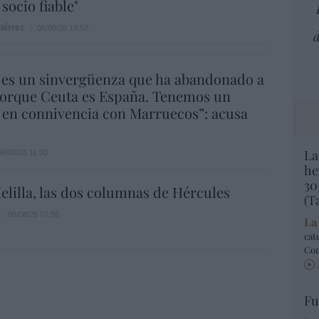
socio fiable"
iérrez
06/08/26 13:53
d
 es un sinvergüenza que ha abandonado a
porque Ceuta es España. Tenemos un
 en connivencia con Marruecos”: acusa
La
06/08/26 11:30
he
30
elilla, las dos columnas de Hércules
(T
06/08/26 07:58
La
cat
Co
Fu