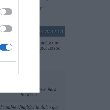
oductos y compañías
ricanas (y europeas)”
Ana Sánchez Arjona
culos anteriores
LA CASA BLANCA
U. Inquietante escenario: una
cera parte de los demócratas se
ine como “socialista”
Ignacio Aguirre
culos anteriores
tas al director
Ceuta celebra Nuestra Señora
de África
l cambio climático lo único que