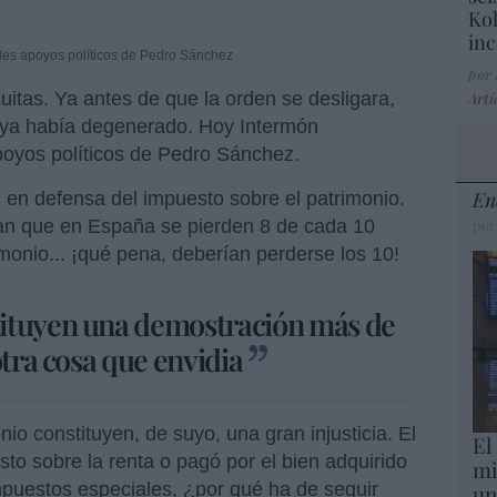
Kol
inc
des apoyos políticos de Pedro Sánchez
por
uitas. Ya antes de que la orden se desligara,
Artí
a ya había degenerado. Hoy Intermón
poyos políticos de Pedro Sánchez.
En
 en defensa del impuesto sobre el patrimonio.
por
n que en España se pierden 8 de cada 10
imonio... ¡qué pena, deberían perderse los 10!
ituyen una demostración más de
otra cosa que envidia
o constituyen, de suyo, una gran injusticia. El
El
to sobre la renta o pagó por el bien adquirido
mi
mpuestos especiales, ¿por qué ha de seguir
un