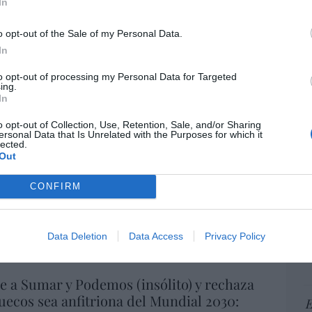
In
pr
 de la china MG dispara ingresos (+59%) y
ame
47%) en España, pero reduce por primera
o opt-out of the Sale of my Personal Data.
por 
neficio
In
Artí
06/08/26 14:18
to opt-out of processing my Personal Data for Targeted
ing.
In
mpatizantes del partido gobernante de
EEU
o opt-out of Collection, Use, Retention, Sale, and/or Sharing
Modi hostigan a un sacerdote católico
ter
ersonal Data that Is Unrelated with the Purposes for which it
lected.
def
6/08/26 14:09
Out
por 
Artí
CONFIRM
ior interés el menor o el superior interés
Car
dre del menor?
Data Deletion
Data Access
Privacy Policy
Caldito
06/08/26 13:36
e a Sumar y Podemos (insólito) y rechaza
ecos sea anfitriona del Mundial 2030:
E