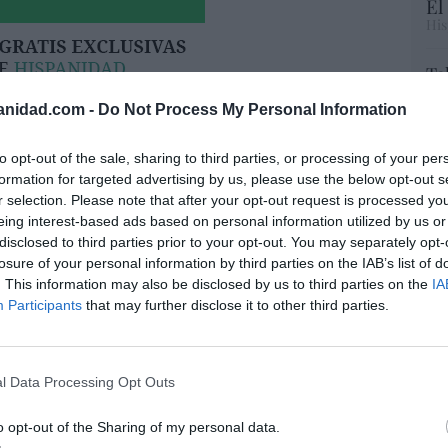
El
His
Te
RT
anidad.com -
Do Not Process My Personal Information
lo
Ce
li
to opt-out of the sale, sharing to third parties, or processing of your per
di
formation for targeted advertising by us, please use the below opt-out s
hu
r selection. Please note that after your opt-out request is processed y
po
eing interest-based ads based on personal information utilized by us or
His
disclosed to third parties prior to your opt-out. You may separately opt-
losure of your personal information by third parties on the IAB’s list of
. This information may also be disclosed by us to third parties on the
IA
Cu
íaz, el penúltimo fiasco del Gobierno
Participants
that may further disclose it to other third parties.
tu
escaso en reputación e influencia
Red
onal: se conforma con ser la número dos
l Data Processing Opt Outs
06/08/26 12:41
“E
o opt-out of the Sharing of my personal data.
pon