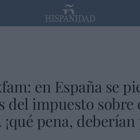
PP
SANTANDER
Religión
fam: en España se pi
s del impuesto sobre 
. ¡qué pena, deberían 