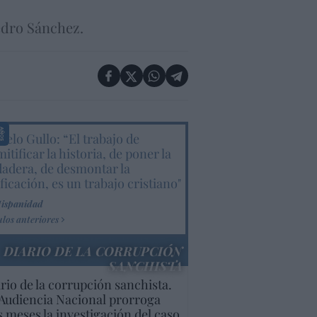
Pedro Sánchez.
elo Gullo: “El trabajo de
itificar la historia, de poner la
dadera, de desmontar la
ificación, es un trabajo cristiano"
Hispanidad
ulos anteriores
DIARIO DE LA CORRUPCIÓN
SANCHISTA
rio de la corrupción sanchista.
Audiencia Nacional prorroga
s meses la investigación del caso