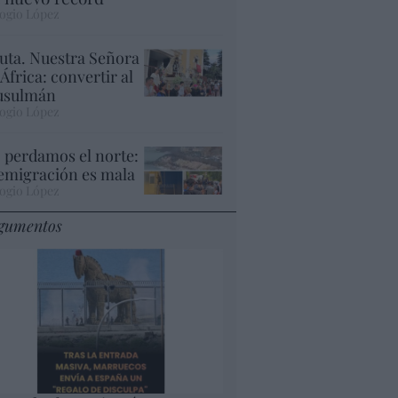
ogio López
uta. Nuestra Señora
 África: convertir al
sulmán
ogio López
 perdamos el norte:
 emigración es mala
ogio López
gumentos