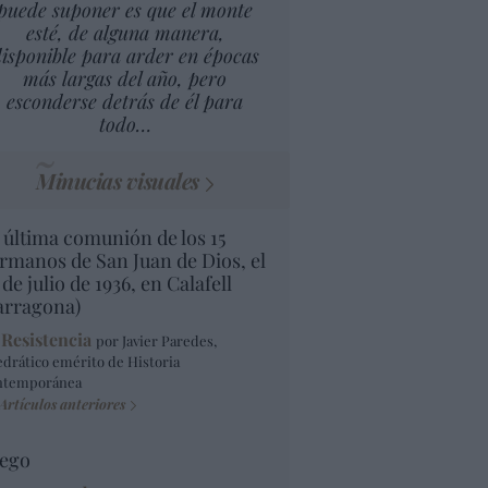
puede suponer es que el monte
esté, de alguna manera,
isponible para arder en épocas
más largas del año, pero
esconderse detrás de él para
todo…
Minucias visuales
 última comunión de los 15
rmanos de San Juan de Dios, el
 de julio de 1936, en Calafell
arragona)
 Resistencia
por Javier Paredes,
edrático emérito de Historia
ntemporánea
Artículos anteriores
ego