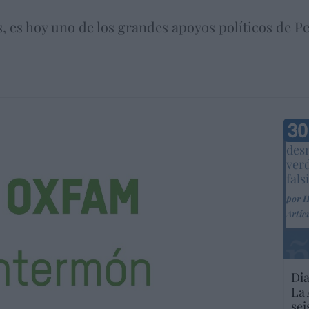
s, es hoy uno de los grandes apoyos políticos de 
Marc
desm
ver
fals
por 
Artíc
Dia
La 
sei