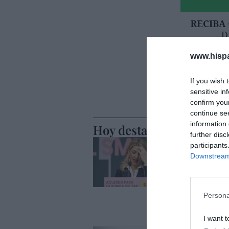
www.hisp
If you wish 
sensitive in
confirm you
continue se
information 
Hoy destacamos
further disc
ESPAÑA
participants
Yolanda D
Downstream 
Sánchez, 
internaci
de la OIT
Persona
Cristina Martín
I want t