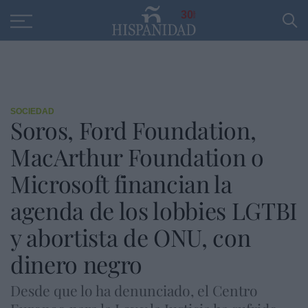
Educación
Entrevistas
PP
SANTANDER
R
30
SOCIEDAD
Soros, Ford Foundation,
MacArthur Foundation o
Microsoft financian la
agenda de los lobbies LGTBI
y abortista de ONU, con
dinero negro
Desde que lo ha denunciado, el Centro