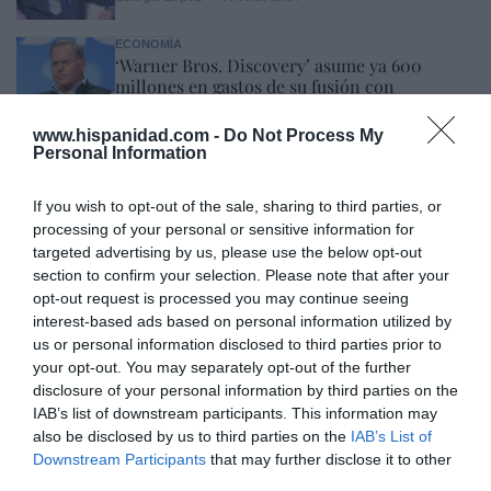
ECONOMÍA
‘Warner Bros. Discovery’ asume ya 600
millones en gastos de su fusión con
Paramount
www.hispanidad.com -
Cristina Martín
Do Not Process My
07/08/26 15:10
Personal Information
ECONOMÍA
La ‘low cost’ británica easyJet pasará a manos
If you wish to opt-out of the sale, sharing to third parties, or
del peor fondo posible: Apollo... pero no
processing of your personal or sensitive information for
podrá hacerse con el control total
targeted advertising by us, please use the below opt-out
Cristina Martín
section to confirm your selection. Please note that after your
07/08/26 14:09
opt-out request is processed you may continue seeing
INTERNACIONAL
interest-based ads based on personal information utilized by
Venezuela. Comienza el diálogo entre
us or personal information disclosed to third parties prior to
chavismo y un sector de la oposición, pero
los venezolanos quieren a Corina
your opt-out. You may separately opt-out of the further
disclosure of your personal information by third parties on the
José Ángel Gutiérrez
07/08/26 11:46
IAB’s list of downstream participants. This information may
also be disclosed by us to third parties on the
IAB’s List of
ECONOMÍA
Downstream Participants
that may further disclose it to other
El ‘gran’ logro del ministro Puente: los
third parties.
usuarios de tren de alta velocidad caen un