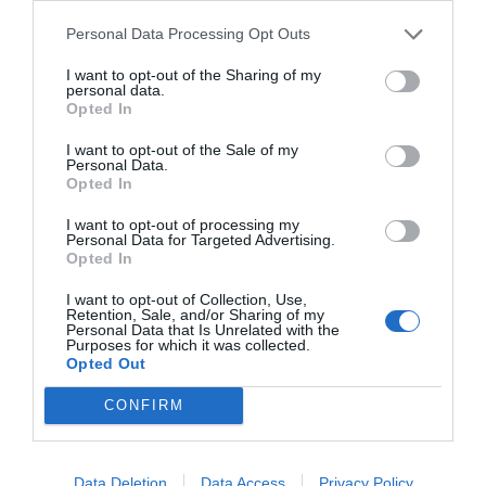
15,5% hasta junio
Personal Data Processing Opt Outs
Cristina Martín
07/08/26 12:37
I want to opt-out of the Sharing of my
SOCIEDAD
personal data.
Ataque cristianófobo en la muy ‘woke’ ciudad
Opted In
de Nueva York: destrozan una imagen de la
Virgen María
I want to opt-out of the Sale of my
Redacción
Personal Data.
07/08/26 11:46
Opted In
I want to opt-out of processing my
Personal Data for Targeted Advertising.
Marcelo Gullo: “El trabajo de desmitificar la
Opted In
historia, de poner la verdadera, de
desmontar la falsificación, es un trabajo
I want to opt-out of Collection, Use,
Retention, Sale, and/or Sharing of my
cristiano"
Personal Data that Is Unrelated with the
Purposes for which it was collected.
por Hispanidad
Opted Out
Artículos anteriores
CONFIRM
DIARIO DE LA CORRUPCIÓN SANCHISTA
Data Deletion
Data Access
Privacy Policy