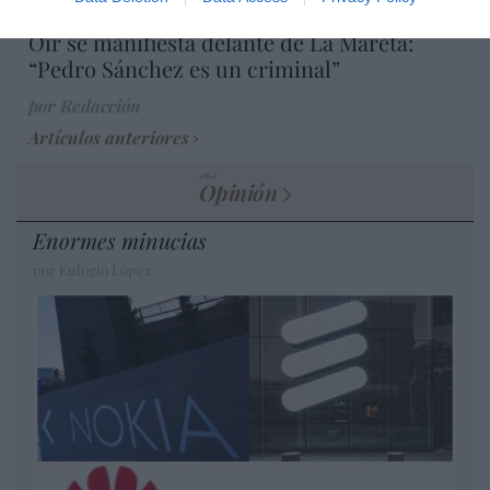
Diario de la corrupción sanchista. Hazte
Oír se manifiesta delante de La Mareta:
“Pedro Sánchez es un criminal”
por Redacción
Artículos anteriores
Opinión
Enormes minucias
por Eulogio López