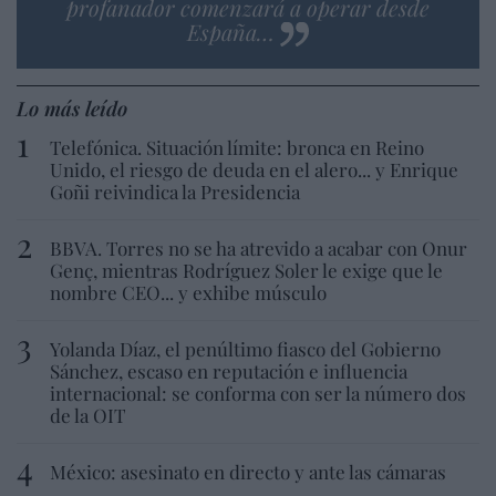
profanador comenzará a operar desde
España…
Lo más leído
Telefónica. Situación límite: bronca en Reino
Unido, el riesgo de deuda en el alero... y Enrique
Goñi reivindica la Presidencia
BBVA. Torres no se ha atrevido a acabar con Onur
Genç, mientras Rodríguez Soler le exige que le
nombre CEO... y exhibe músculo
Yolanda Díaz, el penúltimo fiasco del Gobierno
Sánchez, escaso en reputación e influencia
internacional: se conforma con ser la número dos
de la OIT
México: asesinato en directo y ante las cámaras