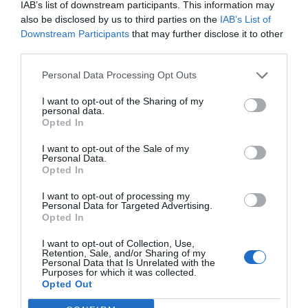
IAB’s list of downstream participants. This information may
ECONOMÍA
also be disclosed by us to third parties on the
IAB’s List of
El ‘gran’ logro del ministro Puente: los
Downstream Participants
that may further disclose it to other
usuarios de tren de alta velocidad caen un
third parties.
15,5% hasta junio
Cristina Martín
07/08/26 12:37
Personal Data Processing Opt Outs
SOCIEDAD
I want to opt-out of the Sharing of my
Ataque cristianófobo en la muy ‘woke’ ciudad
personal data.
de Nueva York: destrozan una imagen de la
Opted In
Virgen María
I want to opt-out of the Sale of my
Redacción
07/08/26 11:46
Personal Data.
Opted In
I want to opt-out of processing my
Marcelo Gullo: “El trabajo de desmitificar la
Personal Data for Targeted Advertising.
historia, de poner la verdadera, de
Opted In
desmontar la falsificación, es un trabajo
I want to opt-out of Collection, Use,
cristiano"
Retention, Sale, and/or Sharing of my
Personal Data that Is Unrelated with the
Purposes for which it was collected.
por Hispanidad
Opted Out
Artículos anteriores