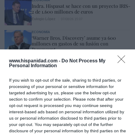
Indra. Hispasat se hace con un proyecto IRIS-
2 de 1.600 millones de euros
Eulogio López
07/08/26 15:07
ECONOMÍA
‘Warner Bros. Discovery’ asume ya 600
millones en gastos de su fusión con
Paramount
Cristina Martín
07/08/26 15:10
www.hispanidad.com -
Do Not Process My
Personal Information
ECONOMÍA
La ‘low cost’ británica easyJet pasará a manos
If you wish to opt-out of the sale, sharing to third parties, or
del peor fondo posible: Apollo... pero no
processing of your personal or sensitive information for
podrá hacerse con el control total
targeted advertising by us, please use the below opt-out
Cristina Martín
07/08/26 14:09
section to confirm your selection. Please note that after your
INTERNACIONAL
opt-out request is processed you may continue seeing
Venezuela. Comienza el diálogo entre
interest-based ads based on personal information utilized by
chavismo y un sector de la oposición, pero
us or personal information disclosed to third parties prior to
los venezolanos quieren a Corina
your opt-out. You may separately opt-out of the further
José Ángel Gutiérrez
07/08/26 11:46
disclosure of your personal information by third parties on the