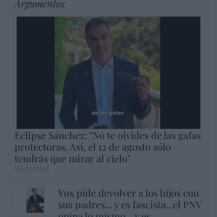
Argumentos
Eclipse Sánchez: "No te olvides de las gafas
protectoras. Así, el 12 de agosto sólo
tendrás que mirar al cielo"
Hispanidad
Vox pide devolver a los hijos con
sus padres... y es fascista...el PNV
opina lo mismo... y es