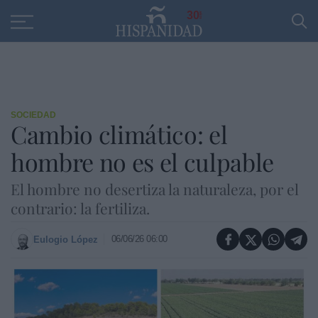
Educación
Entrevistas
PP
SANTANDER
R
30
SOCIEDAD
Cambio climático: el
hombre no es el culpable
El hombre no desertiza la naturaleza, por el
contrario: la fertiliza.
06/06/26 06:00
Eulogio López