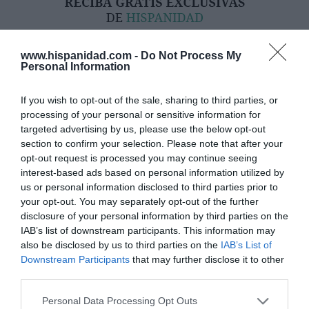
www.hispanidad.com -
Do Not Process My
Personal Information
If you wish to opt-out of the sale, sharing to third parties, or
processing of your personal or sensitive information for
targeted advertising by us, please use the below opt-out
Hoy destacamos
section to confirm your selection. Please note that after your
opt-out request is processed you may continue seeing
SOCIEDAD
No se puede dejar sólo al Santísimo... en
interest-based ads based on personal information utilized by
ningún caso
us or personal information disclosed to third parties prior to
your opt-out. You may separately opt-out of the further
Eulogio López
09/08/26 06:00
disclosure of your personal information by third parties on the
IAB’s list of downstream participants. This information may
also be disclosed by us to third parties on the
IAB’s List of
SOCIEDAD
El poder atrincherado, en La Mareta
Downstream Participants
that may further disclose it to other
third parties.
Íñigo castellano
09/08/26 06:00
Personal Data Processing Opt Outs