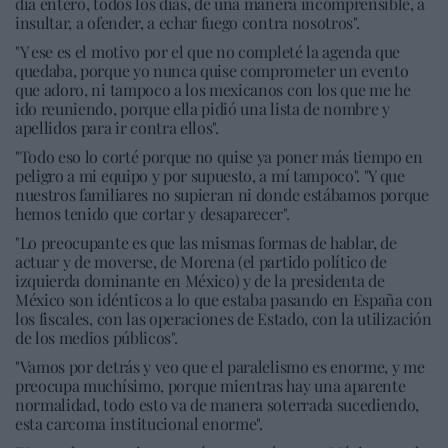
día entero, todos los días, de una manera incomprensible, a
insultar, a ofender, a echar fuego contra nosotros".
"Y ese es el motivo por el que no completé la agenda que
quedaba, porque yo nunca quise comprometer un evento
que adoro, ni tampoco a los mexicanos con los que me he
ido reuniendo, porque ella pidió una lista de nombre y
apellidos para ir contra ellos".
"Todo eso lo corté porque no quise ya poner más tiempo en
peligro a mi equipo y por supuesto, a mí tampoco". "Y que
nuestros familiares no supieran ni donde estábamos porque
hemos tenido que cortar y desaparecer".
"Lo preocupante es que las mismas formas de hablar, de
actuar y de moverse, de Morena (el partido político de
izquierda dominante en México) y de la presidenta de
México son idénticos a lo que estaba pasando en España con
los fiscales, con las operaciones de Estado, con la utilización
de los medios públicos".
"Vamos por detrás y veo que el paralelismo es enorme, y me
preocupa muchísimo, porque mientras hay una aparente
normalidad, todo esto va de manera soterrada sucediendo,
esta carcoma institucional enorme".