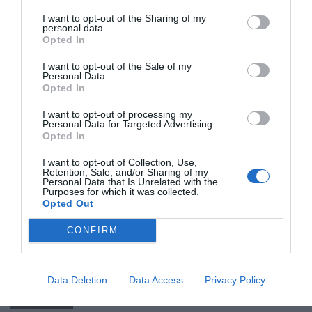
SOCIEDAD
I want to opt-out of the Sharing of my
¿Tiempos de paganismo o tiempos de
personal data.
satanismo?
Opted In
Eulogio López
09/08/26 06:00
I want to opt-out of the Sale of my
Personal Data.
Opted In
SOCIEDAD
Memes. Gandalf y el mediano
I want to opt-out of processing my
Personal Data for Targeted Advertising.
Redacción
09/08/26 06:00
Opted In
I want to opt-out of Collection, Use,
SOCIEDAD
Retention, Sale, and/or Sharing of my
Los cambios del Papa León XIV: lentos pero
Personal Data that Is Unrelated with the
Purposes for which it was collected.
acertados
Opted Out
Eulogio López
09/08/26 06:00
CONFIRM
LA RESISTENCIA
Cuando los masones intentaron extorsionar
al rey Alfonso XIII
Data Deletion
Data Access
Privacy Policy
Javier Paredes
09/08/26 06:00