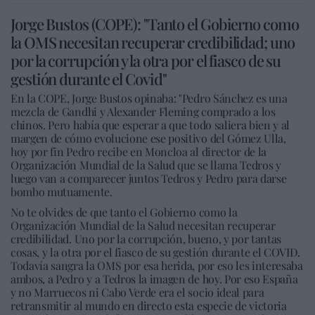
Jorge Bustos (COPE): "Tanto el Gobierno como
la OMS necesitan recuperar credibilidad; uno
por la corrupción y la otra por el fiasco de su
gestión durante el Covid"
En la COPE, Jorge Bustos opinaba: "Pedro Sánchez es una
mezcla de Gandhi y Alexander Fleming comprado a los
chinos. Pero había que esperar a que todo saliera bien y al
margen de cómo evolucione ese positivo del Gómez Ulla,
hoy por fin Pedro recibe en Moncloa al director de la
Organización Mundial de la Salud que se llama Tedros y
luego van a comparecer juntos Tedros y Pedro para darse
bombo mutuamente.
No te olvides de que tanto el Gobierno como la
Organización Mundial de la Salud necesitan recuperar
credibilidad. Uno por la corrupción, bueno, y por tantas
cosas, y la otra por el fiasco de su gestión durante el COVID.
Todavía sangra la OMS por esa herida, por eso les interesaba
ambos, a Pedro y a Tedros la imagen de hoy. Por eso España
y no Marruecos ni Cabo Verde era el socio ideal para
retransmitir al mundo en directo esta especie de victoria