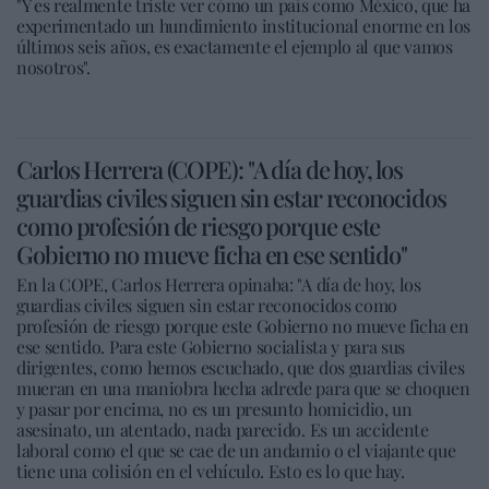
"Y es realmente triste ver cómo un país como México, que ha
experimentado un hundimiento institucional enorme en los
últimos seis años, es exactamente el ejemplo al que vamos
nosotros".
Carlos Herrera (COPE): "A día de hoy, los
guardias civiles siguen sin estar reconocidos
como profesión de riesgo porque este
Gobierno no mueve ficha en ese sentido"
En la COPE, Carlos Herrera opinaba: "A día de hoy, los
guardias civiles siguen sin estar reconocidos como
profesión de riesgo porque este Gobierno no mueve ficha en
ese sentido. Para este Gobierno socialista y para sus
dirigentes, como hemos escuchado, que dos guardias civiles
mueran en una maniobra hecha adrede para que se choquen
y pasar por encima, no es un presunto homicidio, un
asesinato, un atentado, nada parecido. Es un accidente
laboral como el que se cae de un andamio o el viajante que
tiene una colisión en el vehículo. Esto es lo que hay.