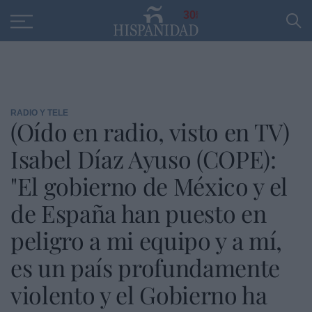
Educación
Entrevistas
PP
SANTANDER
R
30
RADIO Y TELE
(Oído en radio, visto en TV)
Isabel Díaz Ayuso (COPE):
"El gobierno de México y el
de España han puesto en
peligro a mi equipo y a mí,
es un país profundamente
violento y el Gobierno ha