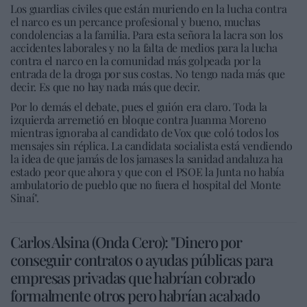
Los guardias civiles que están muriendo en la lucha contra
el narco es un percance profesional y bueno, muchas
condolencias a la familia. Para esta señora la lacra son los
accidentes laborales y no la falta de medios para la lucha
contra el narco en la comunidad más golpeada por la
entrada de la droga por sus costas. No tengo nada más que
decir. Es que no hay nada más que decir.
Por lo demás el debate, pues el guión era claro. Toda la
izquierda arremetió en bloque contra Juanma Moreno
mientras ignoraba al candidato de Vox que coló todos los
mensajes sin réplica. La candidata socialista está vendiendo
la idea de que jamás de los jamases la sanidad andaluza ha
estado peor que ahora y que con el PSOE la Junta no había
ambulatorio de pueblo que no fuera el hospital del Monte
Sinaí".
Carlos Alsina (Onda Cero): "Dinero por
conseguir contratos o ayudas públicas para
empresas privadas que habrían cobrado
formalmente otros pero habrían acabado