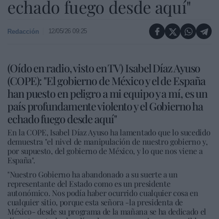
echado fuego desde aquí"
12/05/26 09:25
Redacción
(Oído en radio, visto en TV) Isabel Díaz Ayuso
(COPE): "El gobierno de México y el de España
han puesto en peligro a mi equipo y a mí, es un
país profundamente violento y el Gobierno ha
echado fuego desde aquí"
En la COPE, Isabel Díaz Ayuso ha lamentado que lo sucedido
demuestra "el nivel de manipulación de nuestro gobierno y,
por supuesto, del gobierno de México, y lo que nos viene a
España".
"Nuestro Gobierno ha abandonado a su suerte a un
representante del Estado como es un presidente
autonómico. Nos podía haber ocurrido cualquier cosa en
cualquier sitio, porque esta señora -la presidenta de
México- desde su programa de la mañana se ha dedicado el