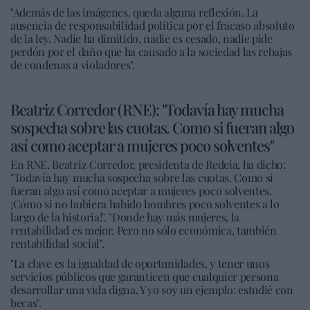
"Además de las imágenes, queda alguna reflexión. La
ausencia de responsabilidad política por el fracaso absoluto
de la ley. Nadie ha dimitido, nadie es cesado, nadie pide
perdón por el daño que ha causado a la sociedad las rebajas
de condenas a violadores".
Beatriz Corredor (RNE): "Todavía hay mucha
sospecha sobre las cuotas. Como si fueran algo
así como aceptar a mujeres poco solventes"
En RNE, Beatriz Corredor, presidenta de Redeia, ha dicho:
"Todavía hay mucha sospecha sobre las cuotas. Como si
fueran algo así como aceptar a mujeres poco solventes.
¡Cómo si no hubiera habido hombres poco solventes a lo
largo de la historia!". "Donde hay más mujeres, la
rentabilidad es mejor. Pero no sólo económica, también
rentabilidad social".
"La clave es la igualdad de oportunidades, y tener unos
servicios públicos que garanticen que cualquier persona
desarrollar una vida digna. Y yo soy un ejemplo: estudié con
becas".