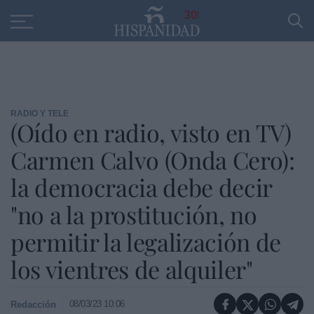
Educación
Entrevistas
PP
SANTANDER
R
30
RADIO Y TELE
(Oído en radio, visto en TV)
Carmen Calvo (Onda Cero):
la democracia debe decir
"no a la prostitución, no
permitir la legalización de
los vientres de alquiler"
08/03/23 10:06
Redacción