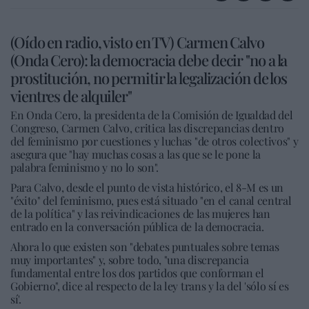
(Oído en radio, visto en TV) Carmen Calvo
(Onda Cero): la democracia debe decir "no a la
prostitución, no permitir la legalización de los
vientres de alquiler"
En Onda Cero, la presidenta de la Comisión de Igualdad del
Congreso, Carmen Calvo, critica las discrepancias dentro
del feminismo por cuestiones y luchas "de otros colectivos" y
asegura que "hay muchas cosas a las que se le pone la
palabra feminismo y no lo son".
Para Calvo, desde el punto de vista histórico, el 8-M es un
"éxito" del feminismo, pues está situado "en el canal central
de la política" y las reivindicaciones de las mujeres han
entrado en la conversación pública de la democracia.
Ahora lo que existen son "debates puntuales sobre temas
muy importantes" y, sobre todo, "una discrepancia
fundamental entre los dos partidos que conforman el
Gobierno", dice al respecto de la ley trans y la del 'sólo sí es
sí'.