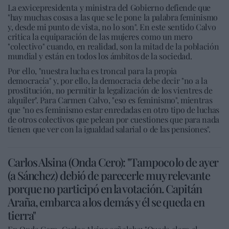
La exvicepresidenta y ministra del Gobierno defiende que
"hay muchas cosas a las que se le pone la palabra feminismo
y, desde mi punto de vista, no lo son". En este sentido Calvo
critica la equiparación de las mujeres como un mero
"colectivo" cuando, en realidad, son la mitad de la población
mundial y están en todos los ámbitos de la sociedad.
Por ello, "nuestra lucha es troncal para la propia
democracia" y, por ello, la democracia debe decir "no a la
prostitución, no permitir la legalización de los vientres de
alquiler". Para Carmen Calvo, "eso es feminismo", mientras
que "no es feminismo estar enredadas en otro tipo de luchas
de otros colectivos que pelean por cuestiones que para nada
tienen que ver con la igualdad salarial o de las pensiones".
Carlos Alsina (Onda Cero): "Tampoco lo de ayer
(a Sánchez) debió de parecerle muy relevante
porque no participó en la votación. Capitán
Araña, embarca a los demás y él se queda en
tierra"