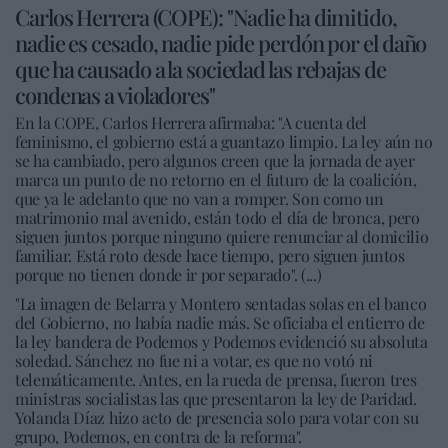
Carlos Herrera (COPE): "Nadie ha dimitido,
nadie es cesado, nadie pide perdón por el daño
que ha causado a la sociedad las rebajas de
condenas a violadores"
En la COPE, Carlos Herrera afirmaba: "A cuenta del
feminismo, el gobierno está a guantazo limpio. La ley aún no
se ha cambiado, pero algunos creen que la jornada de ayer
marca un punto de no retorno en el futuro de la coalición,
que ya le adelanto que no van a romper. Son como un
matrimonio mal avenido, están todo el día de bronca, pero
siguen juntos porque ninguno quiere renunciar al domicilio
familiar. Está roto desde hace tiempo, pero siguen juntos
porque no tienen donde ir por separado". (...)
"La imagen de Belarra y Montero sentadas solas en el banco
del Gobierno, no había nadie más. Se oficiaba el entierro de
la ley bandera de Podemos y Podemos evidenció su absoluta
soledad. Sánchez no fue ni a votar, es que no votó ni
telemáticamente. Antes, en la rueda de prensa, fueron tres
ministras socialistas las que presentaron la ley de Paridad.
Yolanda Díaz hizo acto de presencia solo para votar con su
grupo, Podemos, en contra de la reforma".