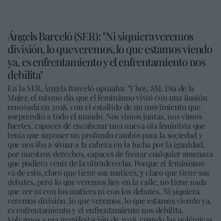
Ángels Barceló (SER): "Ni siquiera veremos
división, lo que veremos, lo que estamos viendo
ya, es enfrentamiento y el enfrentamiento nos
debilita"
En la SER, Ángels Barceló opinaba: "Y hoy, 8M, Día de la
Mujer, el mismo día que el feminismo vivió con una ilusión
renovada en 2018, con el estallido de un movimiento que
sorprendió a todo el mundo. Nos vimos juntas, nos vimos
fuertes, capaces de encabezar una nueva ola feminista que
tenía que suponer un profundo cambio para la sociedad y
que nos iba a situar a la cabeza en la lucha por la igualdad,
por nuestros derechos, capaces de frenar cualquier amenaza
que pudiera venir de la ultraderecha. Porque el feminismo
va de esto, claro que tiene sus matices, y claro que tiene sus
debates, pero lo que veremos hoy en la calle, no tiene nada
que ver ni con los matices ni con los debates. Ni siquiera
veremos división, lo que veremos, lo que estamos viendo ya,
es enfrentamiento y el enfrentamiento nos debilita.
Volvamos a esa manifestación de 2018, cuando las polémicas