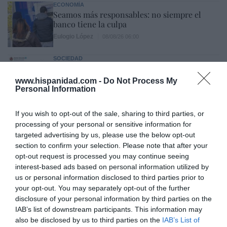
ECONOMÍA
Seamos más responsables: no siempre el
banco tiene la culpa
Eulogio López
08/08/26 06:00
SOCIEDAD
Memes. Mohamed en la boya
www.hispanidad.com -
Do Not Process My
Redacción
08/08/26 06:00
Personal Information
If you wish to opt-out of the sale, sharing to third parties, or
INTERNACIONAL
processing of your personal or sensitive information for
Colombia. La bancada provida impulsa una
targeted advertising by us, please use the below opt-out
reforma para incluir que el derecho a la vida
section to confirm your selection. Please note that after your
es inviolable “desde la fecundación”
opt-out request is processed you may continue seeing
José Ángel Gutiérrez
08/08/26 06:00
interest-based ads based on personal information utilized by
us or personal information disclosed to third parties prior to
INTERNACIONAL
La bomba de Hiroshima no perseguía a
your opt-out. You may separately opt-out of the further
Occidente, la de Nagasaki sí: era la ciudad
disclosure of your personal information by third parties on the
católica del Japón
IAB’s list of downstream participants. This information may
Eulogio López
08/08/26 06:00
also be disclosed by us to third parties on the
IAB’s List of