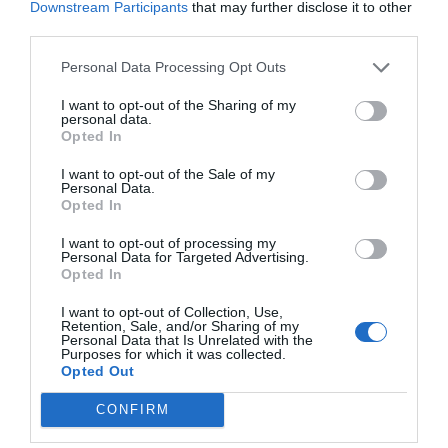
Downstream Participants
that may further disclose it to other
third parties.
SOCIEDAD
La batalla no es solo “híbrida” ni
“biopolítica”, sino espiritual... y la ganará la
Personal Data Processing Opt Outs
Virgen
I want to opt-out of the Sharing of my
Gabriel Galdón
08/08/26 06:00
personal data.
Opted In
SOCIEDAD
Eslovaquia no admite el gaymonio...
I want to opt-out of the Sale of my
bendecido en otros miembros de la Unión
Personal Data.
Europea
Opted In
Eulogio López
08/08/26 06:00
I want to opt-out of processing my
Personal Data for Targeted Advertising.
Opted In
Marcelo Gullo: “El trabajo de desmitificar la
I want to opt-out of Collection, Use,
historia, de poner la verdadera, de
Retention, Sale, and/or Sharing of my
Personal Data that Is Unrelated with the
desmontar la falsificación, es un trabajo
Purposes for which it was collected.
cristiano"
Opted Out
por Hispanidad
CONFIRM
Artículos anteriores