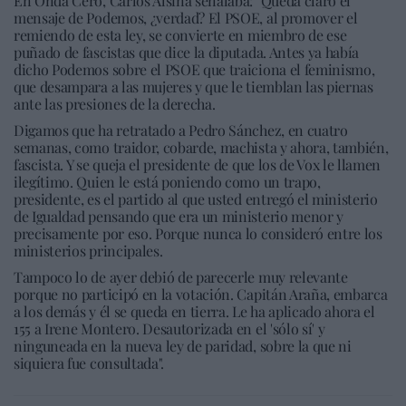
En Onda Cero, Carlos Alsina señalaba: "Queda claro el
mensaje de Podemos, ¿verdad? El PSOE, al promover el
remiendo de esta ley, se convierte en miembro de ese
puñado de fascistas que dice la diputada. Antes ya había
dicho Podemos sobre el PSOE que traiciona el feminismo,
que desampara a las mujeres y que le tiemblan las piernas
ante las presiones de la derecha.
Digamos que ha retratado a Pedro Sánchez, en cuatro
semanas, como traidor, cobarde, machista y ahora, también,
fascista. Y se queja el presidente de que los de Vox le llamen
ilegítimo. Quien le está poniendo como un trapo,
presidente, es el partido al que usted entregó el ministerio
de Igualdad pensando que era un ministerio menor y
precisamente por eso. Porque nunca lo consideró entre los
ministerios principales.
Tampoco lo de ayer debió de parecerle muy relevante
porque no participó en la votación. Capitán Araña, embarca
a los demás y él se queda en tierra. Le ha aplicado ahora el
155 a Irene Montero. Desautorizada en el 'sólo sí' y
ninguneada en la nueva ley de paridad, sobre la que ni
siquiera fue consultada".