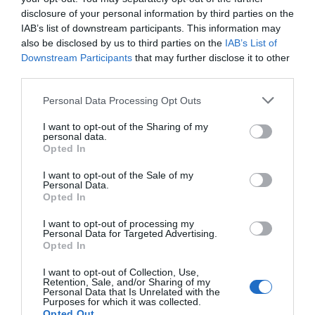
disclosure of your personal information by third parties on the
IAB’s list of downstream participants. This information may
Hoy destacamos
also be disclosed by us to third parties on the
IAB’s List of
Downstream Participants
that may further disclose it to other
SOCIEDAD
Chat Control para ti, para mí, para todos,
third parties.
¡por tu seguridad!
Personal Data Processing Opt Outs
Humberto Pérez-Tomé
08/08/26 06:00
I want to opt-out of the Sharing of my
personal data.
SOCIEDAD
Opted In
Memes. Mohamed en la boya
I want to opt-out of the Sale of my
Redacción
08/08/26 06:00
Personal Data.
Opted In
ESPAÑA
I want to opt-out of processing my
“Ya que gobernamos mal, gobernemos
Personal Data for Targeted Advertising.
barato”
Opted In
Eulogio López
08/08/26 06:00
I want to opt-out of Collection, Use,
Retention, Sale, and/or Sharing of my
Personal Data that Is Unrelated with the
Purposes for which it was collected.
SOCIEDAD
Opted Out