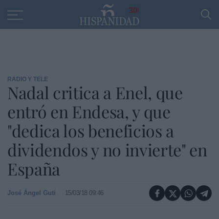
Educación
Entrevistas
PP
SANTANDER
R
30
RADIO Y TELE
Nadal critica a Enel, que
entró en Endesa, y que
"dedica los beneficios a
dividendos y no invierte" en
España
José Ángel Guti
15/03/18 09:46