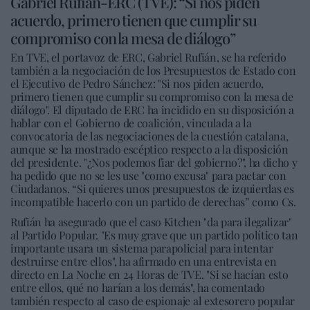
Gabriel Rufián-ERC (TVE): “Si nos piden
acuerdo, primero tienen que cumplir su
compromiso con la mesa de diálogo”
En TVE, el portavoz de ERC, Gabriel Rufián, se ha referido
también a la negociación de los Presupuestos de Estado con
el Ejecutivo de Pedro Sánchez: "Si nos piden acuerdo,
primero tienen que cumplir su compromiso con la mesa de
diálogo". El diputado de ERC ha incidido en su disposición a
hablar con el Gobierno de coalición, vinculada a la
convocatoria de las negociaciones de la cuestión catalana,
aunque se ha mostrado escéptico respecto a la disposición
del presidente. "¿Nos podemos fiar del gobierno?", ha dicho y
ha pedido que no se les use "como excusa" para pactar con
Ciudadanos. “Si quieres unos presupuestos de izquierdas es
incompatible hacerlo con un partido de derechas” como Cs.
Rufián ha asegurado que el caso Kitchen "da para ilegalizar"
al Partido Popular. "Es muy grave que un partido político tan
importante usara un sistema parapolicial para intentar
destruirse entre ellos", ha afirmado en una entrevista en
directo en La Noche en 24 Horas de TVE. "Si se hacían esto
entre ellos, qué no harían a los demás", ha comentado
también respecto al caso de espionaje al extesorero popular