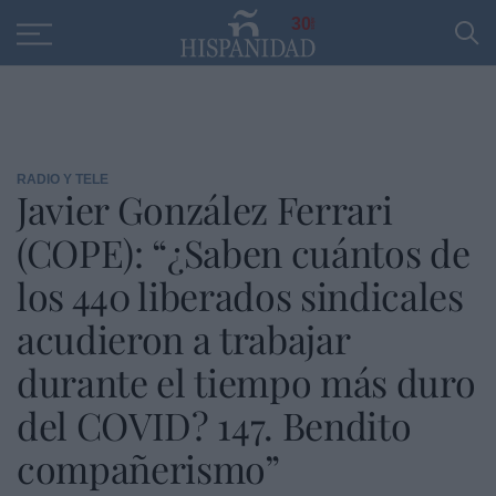
Educación
Entrevistas
PP
SANTANDER
R
30
RADIO Y TELE
Javier González Ferrari
(COPE): “¿Saben cuántos de
los 440 liberados sindicales
acudieron a trabajar
durante el tiempo más duro
del COVID? 147. Bendito
compañerismo”