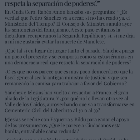
respeta la separación de poderes?”
En Onda Cero, Rubén Amón lanzaba sus preguntas: “ ¿Es
verdad que Pedro Sánchez va a crear, si no ha creado ya, el
Ministerio del Tiempo? El Consejo de Ministros anuló ayer
las sentencias del franquismo. A este paso evitamos la
dictadura, recuperamos la Segunda República y si, si me deja
a mí me gustaría evitar la muerte de Manolete.
¿Qué tal si en lugar de juzgar tanto el pasado, Sánchez purga
un poco el presente y se comporta como si estuviéramos en
una democracia real que respeta la separación de poderes?
¿O es que no os parece que es muy poco democrático que la
fiscal general sea la antigua ministra de Justicia y que sea
remangado la camisa para trabajar a favor del Gobierno?
Sánchez e Iglesias han vuelto a resucitar a Franco, el gran
aliado de la Legislatura. Y ¿por qué no lo llevan otra vez al
Valle de los Caídos, aprovechando que va a transformarse en
Cementerio Civil del Laberinto al 30 o al 39?
Iglesias se reúne con Esquerra y Bildu para ganar el apoyo
de los presupuestos. ¿Qué le parece a Ciudadanos esta
bonita, entrañable cama redonda?