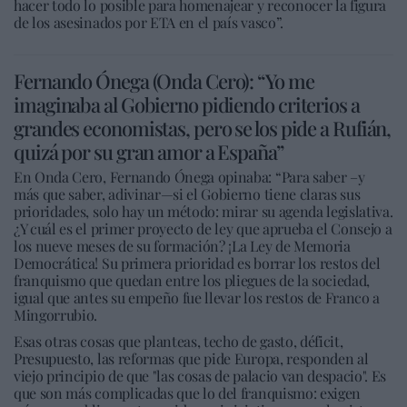
hacer todo lo posible para homenajear y reconocer la figura
de los asesinados por ETA en el país vasco”.
Fernando Ónega (Onda Cero): “Yo me
imaginaba al Gobierno pidiendo criterios a
grandes economistas, pero se los pide a Rufián,
quizá por su gran amor a España”
En Onda Cero, Fernando Ónega opinaba: “Para saber –y
más que saber, adivinar—si el Gobierno tiene claras sus
prioridades, solo hay un método: mirar su agenda legislativa.
¿Y cuál es el primer proyecto de ley que aprueba el Consejo a
los nueve meses de su formación? ¡La Ley de Memoria
Democrática! Su primera prioridad es borrar los restos del
franquismo que quedan entre los pliegues de la sociedad,
igual que antes su empeño fue llevar los restos de Franco a
Mingorrubio.
Esas otras cosas que planteas, techo de gasto, déficit,
Presupuesto, las reformas que pide Europa, responden al
viejo principio de que "las cosas de palacio van despacio". Es
que son más complicadas que lo del franquismo: exigen