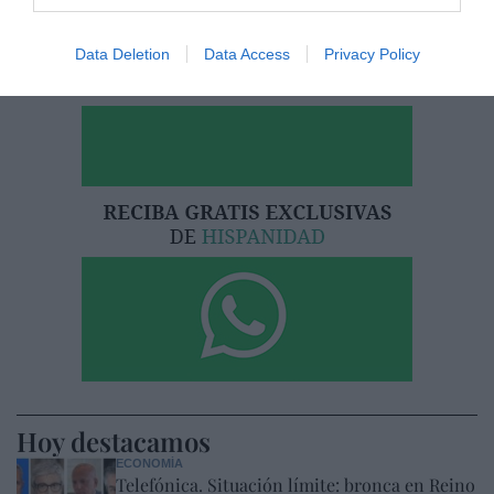
He leído y acepto las
condiciones legales
Data Deletion
Data Access
Privacy Policy
Hoy destacamos
ECONOMÍA
Telefónica. Situación límite: bronca en Reino