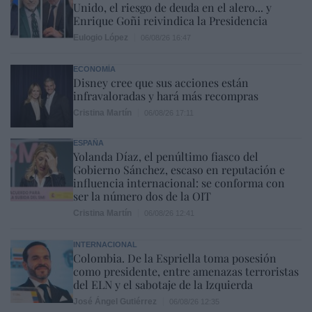
Unido, el riesgo de deuda en el alero... y
Enrique Goñi reivindica la Presidencia
Eulogio López
06/08/26 16:47
ECONOMÍA
Disney cree que sus acciones están
infravaloradas y hará más recompras
Cristina Martín
06/08/26 17:11
ESPAÑA
Yolanda Díaz, el penúltimo fiasco del
Gobierno Sánchez, escaso en reputación e
influencia internacional: se conforma con
ser la número dos de la OIT
Cristina Martín
06/08/26 12:41
INTERNACIONAL
Colombia. De la Espriella toma posesión
como presidente, entre amenazas terroristas
del ELN y el sabotaje de la Izquierda
José Ángel Gutiérrez
06/08/26 12:35