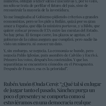
números, obligan a tener ideas e iniciativas y, por lo visto,
no sólo se trata de perfilar el futuro del país, sino de
reconstruir la mayoría de la investidura.
Yo me imaginaba al Gobierno pidiendo criterios a grandes
economistas, pero se los pide a Rufián, quizá por su gran
amor a España, que dijo la ministra portavoz, y a Bildu, que
quiere colocar presos de ETA entre las cuentas del Estado.
No hay prisa. El tiempo corre, los plazos se agotan, el
gobierno de la calma asegura que cumplirá, pero nadie ha
visto un número, ni conoce un dato.
Y, sin embargo, se negocia. La economía se hunde, pero
negocia Pablo Iglesias, para asombro de Calviño y Escrivá.
Primero los votos, después los contenidos. Y que los
separatistas se encuentren cómodos en el Presupuesto.
Después de Franco, esa es la prioridad”.
Rubén Amón (Onda Cero): “¿Qué tal si en lugar
de juzgar tanto el pasado, Sánchez purga un
poco el presente y se comporta como si
estuviéramos en una democracia real que