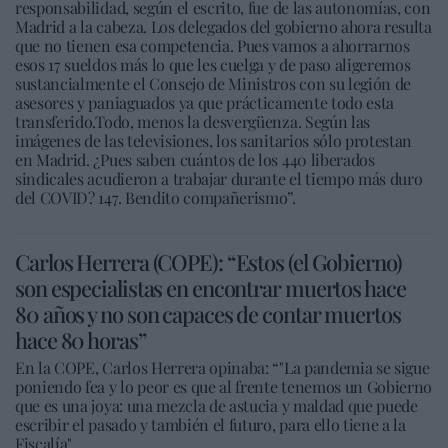
responsabilidad, según el escrito, fue de las autonomías, con
Madrid a la cabeza. Los delegados del gobierno ahora resulta
que no tienen esa competencia. Pues vamos a ahorrarnos
esos 17 sueldos más lo que les cuelga y de paso aligeremos
sustancialmente el Consejo de Ministros con su legión de
asesores y paniaguados ya que prácticamente todo esta
transferido.Todo, menos la desvergüenza. Según las
imágenes de las televisiones, los sanitarios sólo protestan
en Madrid. ¿Pues saben cuántos de los 440 liberados
sindicales acudieron a trabajar durante el tiempo más duro
del COVID? 147. Bendito compañerismo”.
Carlos Herrera (COPE): “Estos (el Gobierno)
son especialistas en encontrar muertos hace
80 años y no son capaces de contar muertos
hace 80 horas”
En la COPE, Carlos Herrera opinaba: “"La pandemia se sigue
poniendo fea y lo peor es que al frente tenemos un Gobierno
que es una joya: una mezcla de astucia y maldad que puede
escribir el pasado y también el futuro, para ello tiene a la
Fiscalía".