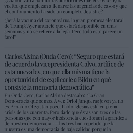
¿Cuándo van a admitir las autoridades que el Covid- 19 ha
vuelto, que empiezan a llenarse las urgencias de casos y que
el confinamiento ha sido un completo desastre?
¿Será la vacuna del coronavirus, la gran promesa electoral
de Trump? Ayer anunció que estará disponible en unas
semanas y no se refiere a la lejía. Pero todo esto parece un
farol”.
Carlos Alsina (Onda Cero): “Seguro que estará
de acuerdo la vicepresidenta Calvo, artífice de
esta nueva ley, en que ella misma tiene la
oportunidad de explicarle a Bildu en qué
consiste la memoria democrática”
En Onda Cero, Carlos Alsina destacaba: “La Gran
Democracia que somos. A ver, Oriol Junqueras joven ya no
es. Arnaldo Otegi, tampoco. Pablo Iglesias está en plena
crisis de los cuarenta. Pero dado que éstas son tres de las
personas que con mayor insistencia cuestionan la grandeza
de nuestra democracia ---los tres han repetido que la
nuestra es una democracia de baja calidad porque la