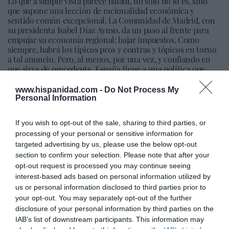
Lo que a simple vista parece baladí, no solo no lo es, sino
que supone una lección de racionalidad económica y
sentido común excepcional. La Comunidad de Madrid, con
su presidenta Isabel Díaz Ayuso, da un paso al frente para
empujar su economía regional: bajar impuestos. Como
siempre, habrá los típicos pros y contras y tópicos en torno
a tal anuncio. Pero, al menos, por una vez, y confiando en
que sirva de precedente, España tiene a una política que
piensa en animar a nuestra hundida economía porque hasta
ahora mucho ruido con la reconstrucción económica y
www.hispanidad.com -
Do Not Process My
social, pero pocas nueces o, mejor, ninguna. Tanto es así
Personal Information
que, desde marzo, cuando estalló la crisis vírica y nuestra
economía se puso en hibernación y quedó paralizada,
If you wish to opt-out of the sale, sharing to third parties, or
nuestras autoridades no han hecho absolutamente nada
processing of your personal or sensitive information for
para reactivar nuestra economía.
targeted advertising by us, please use the below opt-out
Ahora, la presidenta de Madrid sigue la estela de los países
section to confirm your selection. Please note that after your
europeos que no solo están capeando el temporal
opt-out request is processed you may continue seeing
económico del coronavirus, sino que de verdad están
interest-based ads based on personal information utilized by
poniendo en solfa sus economías. Pero acá, no acaba el
us or personal information disclosed to third parties prior to
armamento en defensa de nuestra economía porque la
your opt-out. You may separately opt-out of the further
propuesta de una Ley de Mercado Abierto es la cristalización
disclosure of your personal information by third parties on the
de una petición formulada a España desde hace varios años
por el FMI y la Comisión Europea: el mercado único. De
IAB’s list of downstream participants. This information may