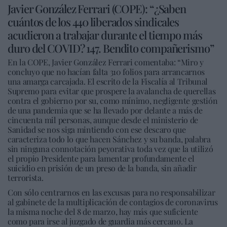
Javier González Ferrari (COPE): “¿Saben
cuántos de los 440 liberados sindicales
acudieron a trabajar durante el tiempo más
duro del COVID? 147. Bendito compañerismo”
En la COPE, Javier González Ferrari comentaba: “Miro y
concluyo que no hacían falta 310 folios para arrancarnos
una amarga carcajada. El escrito de la Fiscalía al Tribunal
Supremo para evitar que prospere la avalancha de querellas
contra el gobierno por su, como mínimo, negligente gestión
de una pandemia que se ha llevado por delante a más de
cincuenta mil personas, aunque desde el ministerio de
Sanidad se nos siga mintiendo con ese descaro que
caracteriza todo lo que hacen Sánchez y su banda, palabra
sin ninguna connotación peyorativa toda vez que la utilizó
el propio Presidente para lamentar profundamente el
suicidio en prisión de un preso de la banda, sin añadir
terrorista.
Con sólo centrarnos en las excusas para no responsabilizar
al gabinete de la multiplicación de contagios de coronavirus
la misma noche del 8 de marzo, hay más que suficiente
como para irse al juzgado de guardia más cercano. La