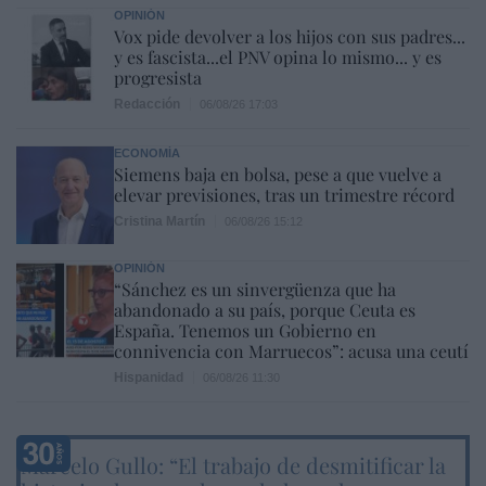
OPINIÓN
Vox pide devolver a los hijos con sus padres...
y es fascista...el PNV opina lo mismo... y es
progresista
Redacción
06/08/26 17:03
ECONOMÍA
Siemens baja en bolsa, pese a que vuelve a
elevar previsiones, tras un trimestre récord
Cristina Martín
06/08/26 15:12
OPINIÓN
“Sánchez es un sinvergüenza que ha
abandonado a su país, porque Ceuta es
España. Tenemos un Gobierno en
connivencia con Marruecos”: acusa una ceutí
Hispanidad
06/08/26 11:30
Marcelo Gullo: “El trabajo de desmitificar la