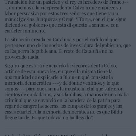
Transición fue un pasteleo y el rey es heredero de Franco--
-, animemos a la vicepresidenta Calvo a que empiece su
labor persuasiva por estos tres señores que tiene tan a
mano: Iglesias, Junqueras y Oregi. Y Torra, con el que sigue
diciendo el gobierno que está dispuesto a sentarse con
carácter inminente.
La situación creada en Cataluña y por el rodillo al que
pertenece uno de los socios de investidura del gobierno, que
es Esquerra Republicana. El resto de Cataluña no ha
provocado nada.
Seguro que estará de acuerdo la vicepresidenta Calvo,
artífice de esta nueva ley, en que ella misma tiene la
oportunidad de explicarle a Bildu en qué consiste la
memoria democrática ---y de dónde venimos, y lo que
somos--- para que asuma la injusticia letal que sufrieron
cientos de ciudadanos, y sus familias, a manos de una mafia
criminal que se envolvió en la bandera de la patria para
regar de sangre las aceras, las rampas de los garajes y las
casas cuartel. A la memoria democrática no es que Bildu
llegue tarde. Es que todavía no ha llegado”.