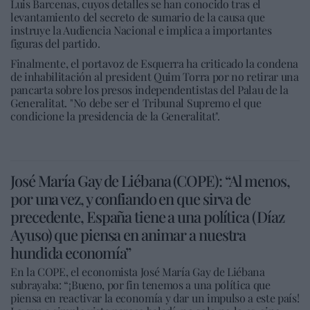
Luis Barcenas, cuyos detalles se han conocido tras el
levantamiento del secreto de sumario de la causa que
instruye la Audiencia Nacional e implica a importantes
figuras del partido.
Finalmente, el portavoz de Esquerra ha criticado la condena
de inhabilitación al president Quim Torra por no retirar una
pancarta sobre los presos independentistas del Palau de la
Generalitat. "No debe ser el Tribunal Supremo el que
condicione la presidencia de la Generalitat".
José María Gay de Liébana (COPE): “Al menos,
por una vez, y confiando en que sirva de
precedente, España tiene a una política (Díaz
Ayuso) que piensa en animar a nuestra
hundida economía”
En la COPE, el economista José María Gay de Liébana
subrayaba: “¡Bueno, por fin tenemos a una política que
piensa en reactivar la economía y dar un impulso a este país!