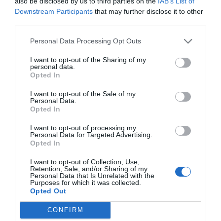
modo que ahora Madrid propone que cualquier empresa
also be disclosed by us to third parties on the
IAB’s List of
española o autónomo, sea de la región que sea, pueda operar
Downstream Participants
that may further disclose it to other
en Madrid sin corsés ni trabas burocráticas. Y eso atrae
third parties.
inversión. En Cataluña, con una pavorosa caída del PIB y
seria zozobra económica, los políticos catalanes sí han
Personal Data Processing Opt Outs
hecho algo: subir los impuestos y subirse los sueldos. Ésta es
su gran aportación para aniquilar la economía catalana y
I want to opt-out of the Sharing of my
propiciar una estampida generalizada…”.
personal data.
Opted In
I want to opt-out of the Sale of my
Personal Data.
Opted In
I want to opt-out of processing my
Personal Data for Targeted Advertising.
¿Te ha interesado este artículo?
Opted In
Suscríbete a nuestro newsletter y recibe cada dia
I want to opt-out of Collection, Use,
en tu correo lo más destacado de Hispanidad
Retention, Sale, and/or Sharing of my
Personal Data that Is Unrelated with the
Purposes for which it was collected.
Opted Out
Tu correo electrónico...
CONFIRM