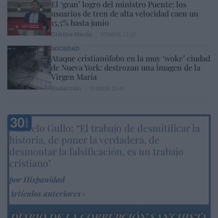
El ‘gran’ logro del ministro Puente: los
usuarios de tren de alta velocidad caen un
15,5% hasta junio
Cristina Martín
07/08/26 12:37
SOCIEDAD
Ataque cristianófobo en la muy ‘woke’ ciudad
de Nueva York: destrozan una imagen de la
Virgen María
Redacción
07/08/26 11:46
Marcelo Gullo: “El trabajo de desmitificar la
historia, de poner la verdadera, de
desmontar la falsificación, es un trabajo
cristiano"
por Hispanidad
Artículos anteriores
DIARIO DE LA CORRUPCIÓN SANCHISTA