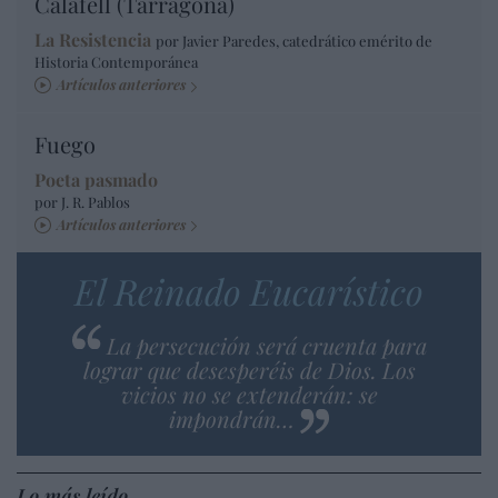
Calafell (Tarragona)
La Resistencia
por Javier Paredes, catedrático emérito de
Historia Contemporánea
Artículos anteriores
Fuego
Poeta pasmado
por J. R. Pablos
Artículos anteriores
El Reinado Eucarístico
La persecución será cruenta para
lograr que desesperéis de Dios. Los
vicios no se extenderán: se
impondrán…
Lo más leído