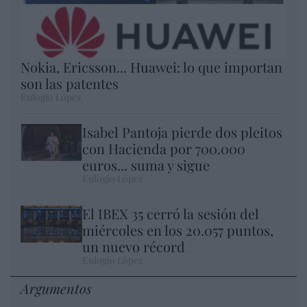
Nokia, Ericsson... Huawei: lo que importan
son las patentes
Eulogio López
Isabel Pantoja pierde dos pleitos
con Hacienda por 700.000
euros... suma y sigue
Eulogio López
El IBEX 35 cerró la sesión del
miércoles en los 20.057 puntos,
un nuevo récord
Eulogio López
Argumentos