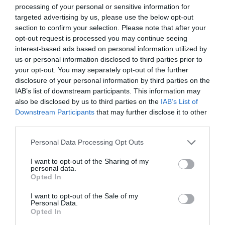
processing of your personal or sensitive information for
targeted advertising by us, please use the below opt-out
section to confirm your selection. Please note that after your
opt-out request is processed you may continue seeing
interest-based ads based on personal information utilized by
us or personal information disclosed to third parties prior to
your opt-out. You may separately opt-out of the further
disclosure of your personal information by third parties on the
IAB’s list of downstream participants. This information may
also be disclosed by us to third parties on the
IAB’s List of
Downstream Participants
that may further disclose it to other
third parties.
Hoy destacamos
Personal Data Processing Opt Outs
ECONOMÍA
El divorcio imposible de los Entrecanales:
I want to opt-out of the Sharing of my
deuda al alza, cotización a la baja y
personal data.
reputación en entredicho
Opted In
Cristina Martín
07/08/26 15:51
I want to opt-out of the Sale of my
Personal Data.
ECONOMÍA
Opted In
Indra. Hispasat se hace con un proyecto IRIS-