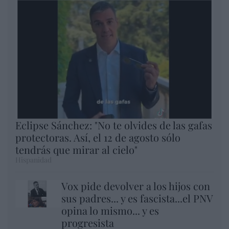
Eclipse Sánchez: "No te olvides de las gafas
protectoras. Así, el 12 de agosto sólo
tendrás que mirar al cielo"
Hispanidad
Vox pide devolver a los hijos con
sus padres... y es fascista...el PNV
opina lo mismo... y es
progresista