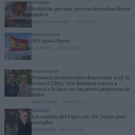
SOCIEDAD
Prohibido prevenir, pero no derrochar dinero
público
Ignacio Sánchez-León
09/08/26 06:00
POETA PASMADO
Mi España-Patria
J. R. Pablos
09/08/26 06:00
INTERNACIONAL
Primarias presidenciales demócratas 2028. El
icono LGTBIQ+ Pete Buttigieg regresa a
escena y lo hace con las peores propuestas de
Biden
Ignacio Aguirre
09/08/26 06:00
SOCIEDAD
Los cambios del Papa León XIV: lentos pero
acertados
Eulogio López
09/08/26 06:00