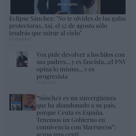
Eclipse Sánchez: "No te olvides de las gafas
protectoras. Así, el 12 de agosto sólo
tendrás que mirar al cielo"
Hispanidad
Vox pide devolver a los hijos con
sus padres... y es fascista...el PNV
opina lo mismo... y es
progresista
Redacción
“Sánchez es un sinvergüenza
que ha abandonado a su país,
porque Ceuta es España.
Tenemos un Gobierno en
connivencia con Marruecos”:
acusa una ceutí