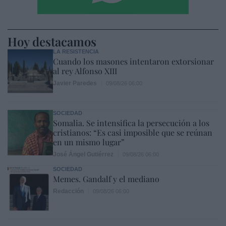
Hoy destacamos
LA RESISTENCIA
Cuando los masones intentaron extorsionar
al rey Alfonso XIII
Javier Paredes
09/08/26 06:00
SOCIEDAD
Somalia. Se intensifica la persecución a los
cristianos: “Es casi imposible que se reúnan
en un mismo lugar”
José Ángel Gutiérrez
09/08/26 06:00
SOCIEDAD
Memes. Gandalf y el mediano
Redacción
09/08/26 06:00