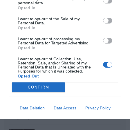
personal data.
Opinión
Opted In
Enormes minucias
I want to opt-out of the Sale of my
Personal Data.
por Eulogio López
Opted In
I want to opt-out of processing my
Personal Data for Targeted Advertising.
Opted In
I want to opt-out of Collection, Use,
Retention, Sale, and/or Sharing of my
Personal Data that Is Unrelated with the
Purposes for which it was collected.
Opted Out
CONFIRM
Nokia, Ericsson... Huawei: lo que importan
Data Deletion
Data Access
Privacy Policy
son las patentes
Eulogio López