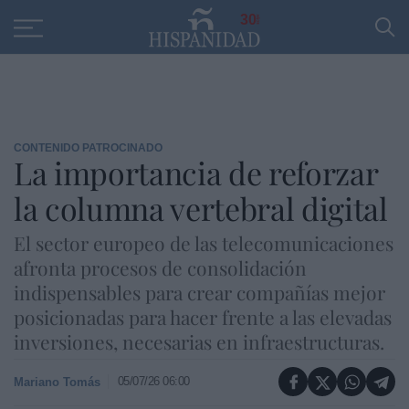
Educación
Entrevistas
PP
SANTANDER
R
30
CONTENIDO PATROCINADO
La importancia de reforzar
la columna vertebral digital
El sector europeo de las telecomunicaciones
afronta procesos de consolidación
indispensables para crear compañías mejor
posicionadas para hacer frente a las elevadas
inversiones, necesarias en infraestructuras.
05/07/26 06:00
Mariano Tomás