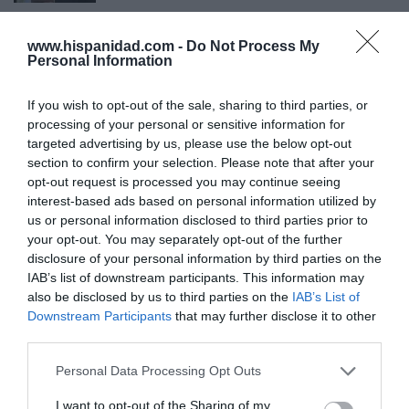
www.hispanidad.com -
Do Not Process My
Personal Information
Marcelo Gullo: “El trabajo de desmitificar la
historia, de poner la verdadera, de
If you wish to opt-out of the sale, sharing to third parties, or
desmontar la falsificación, es un trabajo
processing of your personal or sensitive information for
cristiano"
targeted advertising by us, please use the below opt-out
section to confirm your selection. Please note that after your
por Hispanidad
opt-out request is processed you may continue seeing
Artículos anteriores
interest-based ads based on personal information utilized by
us or personal information disclosed to third parties prior to
DIARIO DE LA CORRUPCIÓN SANCHISTA
your opt-out. You may separately opt-out of the further
disclosure of your personal information by third parties on the
Diario de la corrupción sanchista. Hazte
IAB’s list of downstream participants. This information may
also be disclosed by us to third parties on the
IAB’s List of
Oír se manifiesta delante de La Mareta:
Downstream Participants
that may further disclose it to other
“Pedro Sánchez es un criminal”
third parties.
por Redacción
Personal Data Processing Opt Outs
Artículos anteriores
I want to opt-out of the Sharing of my