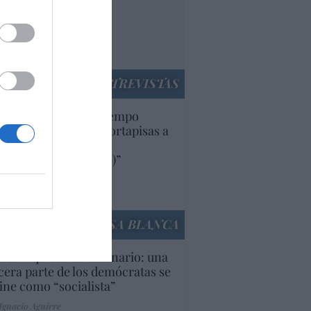
nnivencia con
rruecos”: acusa una
utí
panidad
ENTREVISTAS
uropa lleva mucho tiempo
iendo aranceles y cortapisas a
oductos y compañías
ricanas (y europeas)”
Ana Sánchez Arjona
culos anteriores
LA CASA BLANCA
U. Inquietante escenario: una
cera parte de los demócratas se
ine como “socialista”
Ignacio Aguirre