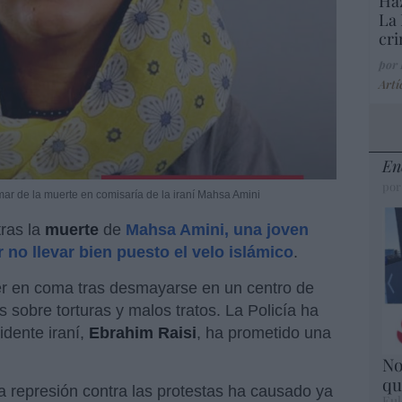
Haz
La 
cri
por
Artí
En
por
mar de la muerte en comisaría de la iraní Mahsa Amini
ras la
muerte
de
Mahsa Amini, una joven
 no llevar bien puesto el velo islámico
.
aer en coma tras desmayarse en un centro de
 sobre torturas y malos tratos. La Policía ha
idente iraní,
Ebrahim Raisi
, ha prometido una
No
qu
 la represión contra las protestas ha causado ya
Eul