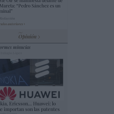
te Oír se manifiesta delante de
Mareta: “Pedro Sánchez es un
minal”
 Redacción
culos anteriores
Opinión
ormes minucias
 Eulogio López
kia, Ericsson... Huawei: lo
e importan son las patentes
ogio López