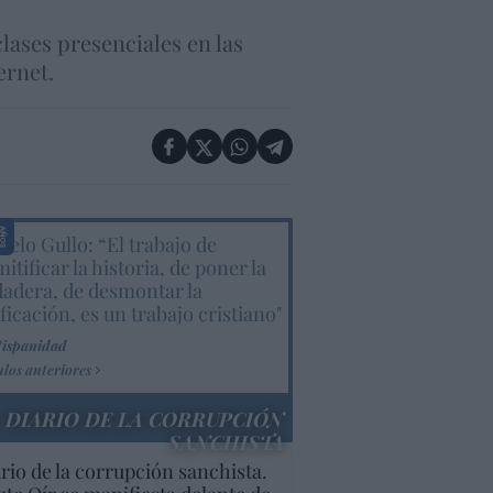
clases presenciales en las
ernet.
elo Gullo: “El trabajo de
itificar la historia, de poner la
dadera, de desmontar la
ificación, es un trabajo cristiano"
Hispanidad
ulos anteriores
DIARIO DE LA CORRUPCIÓN
SANCHISTA
rio de la corrupción sanchista.