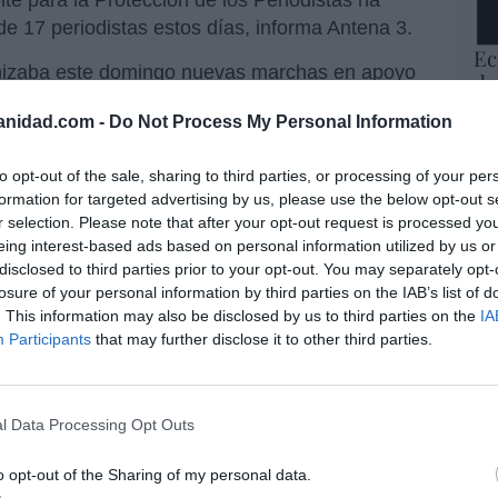
de 17 periodistas estos días, informa Antena 3.
Ec
anizaba este domingo nuevas marchas en apoyo
de
 lo que ya hiciera el viernes, cuando miles de
12
anidad.com -
Do Not Process My Personal Information
velo islámico y en oposición a las protestas
mi
His
ños.
to opt-out of the sale, sharing to third parties, or processing of your per
una República Islámica
.
formation for targeted advertising by us, please use the below opt-out s
Vo
r selection. Please note that after your opt-out request is processed y
hi
eing interest-based ads based on personal information utilized by us or
y 
disclosed to third parties prior to your opt-out. You may separately opt-
op
losure of your personal information by third parties on the IAB’s list of
pr
resado este artículo?
. This information may also be disclosed by us to third parties on the
IA
Red
Participants
that may further disclose it to other third parties.
tro newsletter y recibe cada dia
“S
o más destacado de Hispanidad
si
ab
l Data Processing Opt Outs
po
Es
o opt-out of the Sharing of my personal data.
iones legales
Go