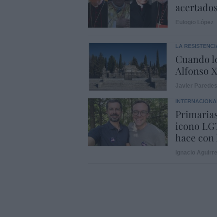
acertado
Eulogio López
LA RESISTENCI
Cuando lo
Alfonso X
Javier Parede
INTERNACIONA
Primarias
icono LGT
hace con 
Ignacio Aguirr