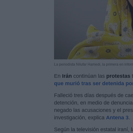
La periodista Nilufar Hamedi, la primera en infor
En
Irán
continúan las
protestas
t
que murió tras ser detenida por
Falleció tres días después de c
detención, en medio de denuncias
negado las acusaciones y el pres
investigación, explica
Antena 3
.
Según la televisión estatal iraní,