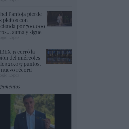
abel Pantoja pierde
s pleitos con
cienda por 700.000
ros... suma y sigue
ogio López
 IBEX 35 cerró la
sión del miércoles
 los 20.057 puntos,
 nuevo récord
ogio López
gumentos