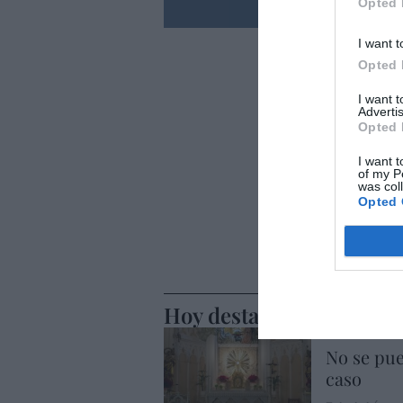
Opted 
I want t
Opted 
I want 
Advertis
Opted 
I want t
of my P
was col
Opted 
Hoy destacamos
SOCIEDAD
No se pue
caso