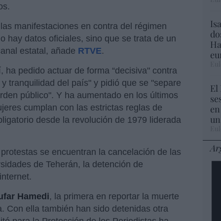
os.
Is
 las manifestaciones en contra del régimen
do
 hay datos oficiales, sino que se trata de un
Ha
canal estatal, añade
RTVE
.
eu
Eul
í, ha pedido actuar de forma “decisiva" contra
y tranquilidad del país" y pidió que se "separe
El
 orden público". Y ha aumentado en los últimos
se
jeres cumplan con las estrictas reglas de
en
un
bligatorio desde la revolución de 1979 liderada
Eul
Ar
 protestas se encuentran la cancelación de las
rsidades de Teherán, la detención de
internet.
lufar Hamedi
, la primera en reportar la muerte
. Con ella también han sido detenidas otra
ité para la Protección de los Periodistas ha