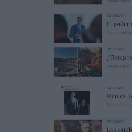
Eulogio López
SOCIEDAD
El poder 
Íñigo castellan
SOCIEDAD
¿Tiempos
Eulogio López
SOCIEDAD
Memes. G
Redacción
0
SOCIEDAD
Los cambi