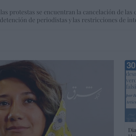
las protestas se encuentran la cancelación de las 
detención de periodistas y las restricciones de int
Marc
desm
ver
fals
por 
Artíc
Dia