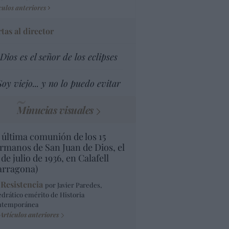
culos anteriores
tas al director
Dios es el señor de los eclipses
Soy viejo... y no lo puedo evitar
Minucias visuales
 última comunión de los 15
rmanos de San Juan de Dios, el
 de julio de 1936, en Calafell
arragona)
 Resistencia
por Javier Paredes,
edrático emérito de Historia
ntemporánea
Artículos anteriores