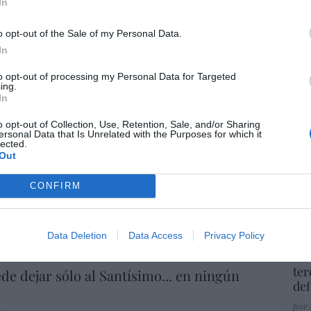
In
co
Ma
o opt-out of the Sale of my Personal Data.
ce
In
His
to opt-out of processing my Personal Data for Targeted
ing.
In
“E
o opt-out of Collection, Use, Retention, Sale, and/or Sharing
pon
ersonal Data that Is Unrelated with the Purposes for which it
pr
lected.
Out
ame
por 
CONFIRM
Artí
Data Deletion
Data Access
Privacy Policy
EEU
ter
de dejar sólo al Santísimo... en ningún
def
por 