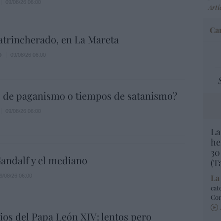
09/08/26 06:00
Artí
Car
atrincherado, en La Mareta
o
09/08/26 06:00
 de paganismo o tiempos de satanismo?
09/08/26 06:00
La
he
30
andalf y el mediano
(T
9/08/26 06:00
La
cat
Co
os del Papa León XIV: lentos pero