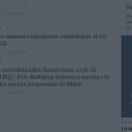
s
Fu
09/08/26 06:00
Po
por
A
s masones intentaron extorsionar al rey
III
s
09/08/26 06:00
L
 presidenciales demócratas 2028. El
BIQ+ Pete Buttigieg regresa a escena y lo
las peores propuestas de Biden
e
09/08/26 06:00
Lo m