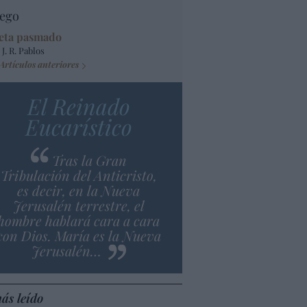
ego
eta pasmado
 J. R. Pablos
Artículos anteriores
El Reinado
Eucarístico
Tras la Gran
Tribulación del Anticristo,
es decir, en la Nueva
Jerusalén terrestre, el
hombre hablará cara a cara
con Dios. María es la Nueva
Jerusalén…
ás leído