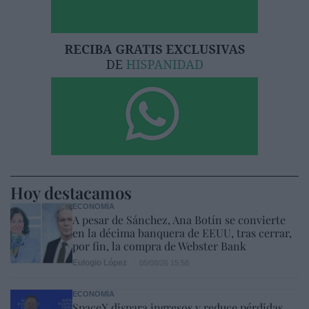
Hoy destacamos
ECONOMÍA
A pesar de Sánchez, Ana Botín se convierte
en la décima banquera de EEUU, tras cerrar,
por fin, la compra de Webster Bank
Eulogio López
05/08/26 15:58
ECONOMÍA
SpaceX dispara ingresos y reduce pérdidas,