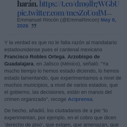
harán.
https://t.co/dm9lh7WGbU
pic.twitter.com/mcsZoUo1lM
—
Emmanuel Rincón (@EmmaRincon)
May 6,
2026
Y la verdad es que no le falta razón al mandatario
estadounidense pues el cardenal mexicano
Francisco Robles Ortega
,
Arzobispo de
Guadalajara
, en Jalisco (México), señaló: "Ya
mucho tiempo lo hemos estado diciendo, lo hemos
estado lamentando, que experimentamos a nivel de
muchos municipios, a nivel de varios estados, que
el gobierno, las decisiones, están en manos del
crimen organizado”, recoge
Aciprensa
.
De hecho, añadió, los ciudadanos de a pie “lo
experimentan, por ejemplo, en el cobro que dicen
‘derecho de piso’, que exigen, que amenazan, que