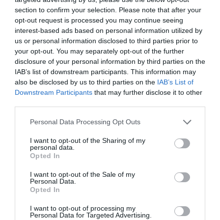
section to confirm your selection. Please note that after your
SOCIEDAD
opt-out request is processed you may continue seeing
Invasión de Ceuta. Vecinos denuncian la
violación en manada de una inmigrante
interest-based ads based on personal information utilized by
irregular menor de edad: “Hay testigos”
us or personal information disclosed to third parties prior to
your opt-out. You may separately opt-out of the further
Redacción
05/08/26 12:03
disclosure of your personal information by third parties on the
INTERNACIONAL
IAB’s list of downstream participants. This information may
Vuelta a la cordura. Reino Unido obligará a
also be disclosed by us to third parties on the
IAB’s List of
que los aseos o vestuarios sean utilizados en
Downstream Participants
that may further disclose it to other
función del sexo de nacimiento
third parties.
Rocío Orizaola
05/08/26 13:32
Personal Data Processing Opt Outs
I want to opt-out of the Sharing of my
Marcelo Gullo: “El trabajo de desmitificar la
personal data.
historia, de poner la verdadera, de
Opted In
desmontar la falsificación, es un trabajo
I want to opt-out of the Sale of my
cristiano"
Personal Data.
Opted In
por Hispanidad
I want to opt-out of processing my
Artículos anteriores
Personal Data for Targeted Advertising.