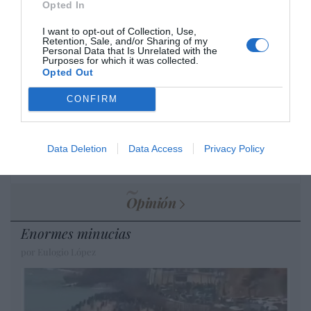
Opted In
DIARIO DE LA CORRUPCIÓN SANCHISTA
I want to opt-out of Collection, Use,
Retention, Sale, and/or Sharing of my
Personal Data that Is Unrelated with the
Diario de la corrupción sanchista. Bolaños
Purposes for which it was collected.
se reunió en el año 2025 hasta seis veces
Opted Out
con Zapatero, mientras se desarrollaba la
CONFIRM
investigación judicial sobre la aerolínea
Plus Ultra
por Redacción
Data Deletion
Data Access
Privacy Policy
Artículos anteriores
Opinión
Enormes minucias
por Eulogio López