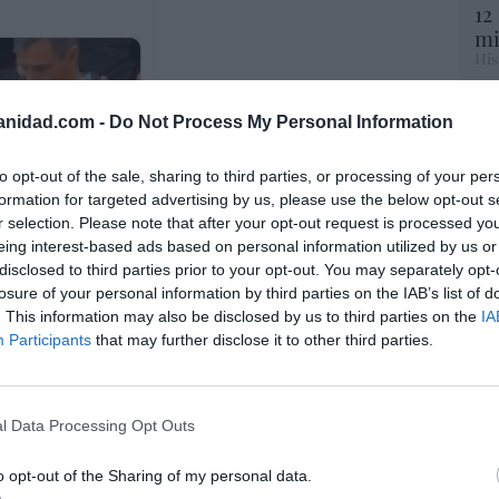
12
mi
His
Vo
anidad.com -
Do Not Process My Personal Information
hi
y 
to opt-out of the sale, sharing to third parties, or processing of your per
op
formation for targeted advertising by us, please use the below opt-out s
pr
r selection. Please note that after your opt-out request is processed y
Red
eing interest-based ads based on personal information utilized by us or
disclosed to third parties prior to your opt-out. You may separately opt-
“S
losure of your personal information by third parties on the IAB’s list of
si
. This information may also be disclosed by us to third parties on the
IA
ab
n descristianizada y degenerada como España,
Participants
that may further disclose it to other third parties.
po
género, pero, al menos, los mandamases
Es
o del ridículo: el presidente del Gobierno
Go
co
l Data Processing Opt Outs
Ma
ce
o opt-out of the Sharing of my personal data.
sistido en apartar a Corina y
His