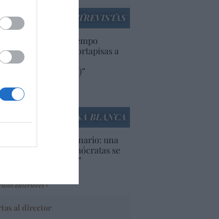
ENTREVISTAS
uropa lleva mucho tiempo
iendo aranceles y cortapisas a
oductos y compañías
ricanas (y europeas)”
Ana Sánchez Arjona
culos anteriores
LA CASA BLANCA
U. Inquietante escenario: una
cera parte de los demócratas se
ine como “socialista”
Ignacio Aguirre
culos anteriores
tas al director