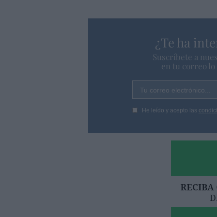
¿Te ha inte
Suscríbete a nues
en tu correo l
Tu correo electrónico...
He leído y acepto las
condic