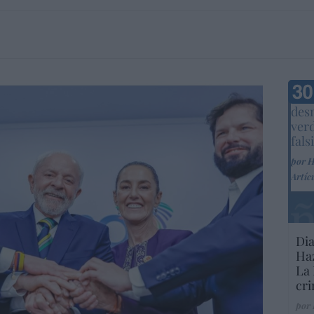
Marc
desm
ver
fals
por 
Artíc
Dia
Haz
La 
cri
por