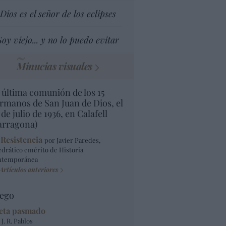
Dios es el señor de los eclipses
Soy viejo... y no lo puedo evitar
Minucias visuales
 última comunión de los 15
rmanos de San Juan de Dios, el
 de julio de 1936, en Calafell
arragona)
 Resistencia
por Javier Paredes,
edrático emérito de Historia
ntemporánea
Artículos anteriores
ego
eta pasmado
 J. R. Pablos