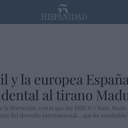
PP
SANTANDER
Religión
il y la europea Españ
idental al tirano Mad
e la liberación, con la que los BRICS: China, Rusi
ignia del derecho internacional... que ha sustituid