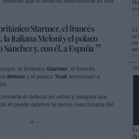
l, mientras que el derecho internacional es una
Ha
eu
.
Eul
británico Starmer, el francés
El
se
la italiana Meloni y el polaco
en
 Sánchez y, con él, a España
un
Eul
Ar
uropa, el británico
Starmer
, el francés
iana
Meloni
y el polaco
Tusk
arrinconan a
aña.
onvierte el defecto en virtud y asegura que
olo él puede detener la deriva reaccionaria del
Ec
de