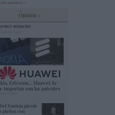
culos anteriores
Opinión
ormes minucias
 Eulogio López
kia, Ericsson... Huawei: lo
e importan son las patentes
ogio López
abel Pantoja pierde
s pleitos con