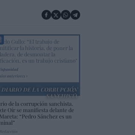
elo Gullo: “El trabajo de
itificar la historia, de poner la
dadera, de desmontar la
ificación, es un trabajo cristiano"
Hispanidad
ulos anteriores
DIARIO DE LA CORRUPCIÓN
SANCHISTA
rio de la corrupción sanchista.
te Oír se manifiesta delante de
Mareta: “Pedro Sánchez es un
minal”
 Redacción