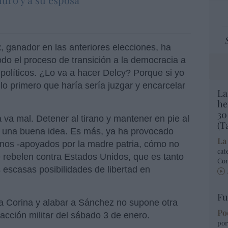
z
, ganador en las anteriores elecciones, ha
todo el proceso de transición a la democracia a
s políticos. ¿Lo va a hacer Delcy? Porque si yo
lo primero que haría sería juzgar y encarcelar
La
he
30
a mal. Detener al tirano y mantener en pie al
(T
e una buena idea. Es más, ya ha provocado
La
nos -apoyados por la madre patria, cómo no
cat
rebelen contra Estados Unidos, que es tanto
Co
 escasas posibilidades de libertad en
Fu
uda Corina y alabar a Sánchez no supone otra
Po
acción militar del sábado 3 de enero.
por