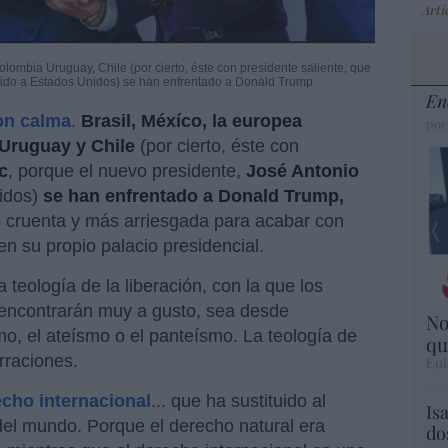
Artí
ombia Uruguay, Chile (por cierto, éste con presidente saliente, que
dido a Estados Unidos) se han enfrentado a Donald Trump
En
on calma
.
Brasil, Méxíco, la europea
por
Uruguay y Chile
(por cierto, éste con
c
, porque el nuevo presidente,
José Antonio
nidos)
se han enfrentado a Donald Trump,
 cruenta y más arriesgada para acabar con
 en su propio palacio presidencial.
a teología de la liberación, con la que los
 encontrarán muy a gusto, sea desde
No
mo, el ateísmo o el panteísmo. La teología de
qu
rraciones.
Eul
cho internacional
... que ha sustituido al
Is
del mundo. Porque el derecho natural era
do