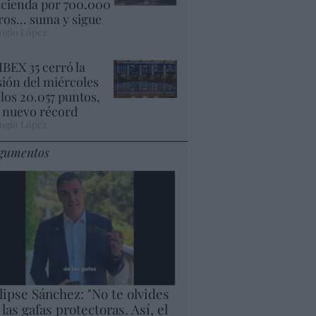
cienda por 700.000
ros... suma y sigue
ogio López
 IBEX 35 cerró la
sión del miércoles
 los 20.057 puntos,
 nuevo récord
ogio López
gumentos
lipse Sánchez: "No te olvides
 las gafas protectoras. Así, el