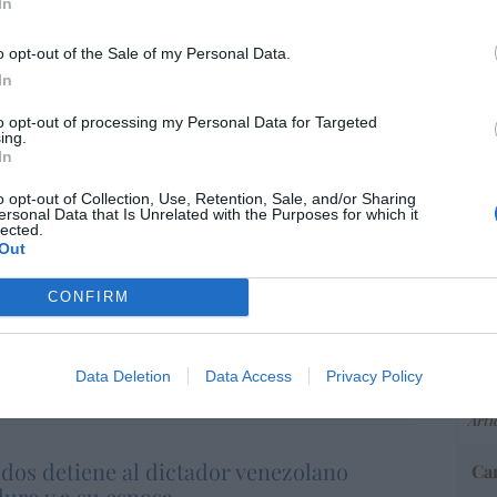
In
slegitima la operación. Por de
o opt-out of the Sale of my Personal Data.
z ha tenido el acierto de
In
“E
o de transición a la democracia a
pon
to opt-out of processing my Personal Data for Targeted
os políticos
pr
ing.
In
ame
por 
o opt-out of Collection, Use, Retention, Sale, and/or Sharing
 de Trump ha sido un éxito. Ha logrado, con la
ersonal Data that Is Unrelated with the Purposes for which it
Artí
lected.
r al tirano y poner a la tiranía contra las
Out
CONFIRM
e ha hecho luego. Su error ha consistido en
EEU
do
y confiar en
Delcy Rodríguez
. Eso
ter
def
ero dos de la dictadura va a acabar con la
Data Deletion
Data Access
Privacy Policy
por 
Artí
dos detiene al dictador venezolano
Car
uro y a su esposa