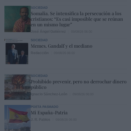
SOCIEDAD
Somalia. Se intensifica la persecución a los
cristianos: “Es casi imposible que se reúnan
en un mismo lugar”
José Ángel Gutiérrez
09/08/26 06:00
SOCIEDAD
Memes. Gandalf y el mediano
Redacción
09/08/26 06:00
SOCIEDAD
Prohibido prevenir, pero no derrochar dinero
público
Ignacio Sánchez-León
09/08/26 06:00
POETA PASMADO
Mi España-Patria
J. R. Pablos
09/08/26 06:00