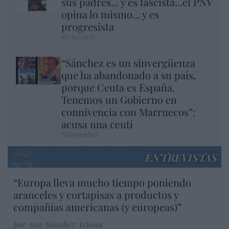
sus padres... y es fascista...el PNV
opina lo mismo... y es
progresista
Redacción
“Sánchez es un sinvergüenza
que ha abandonado a su país,
porque Ceuta es España.
Tenemos un Gobierno en
connivencia con Marruecos”:
acusa una ceutí
Hispanidad
ENTREVISTAS
“Europa lleva mucho tiempo poniendo
aranceles y cortapisas a productos y
compañías americanas (y europeas)”
por Ana Sánchez Arjona