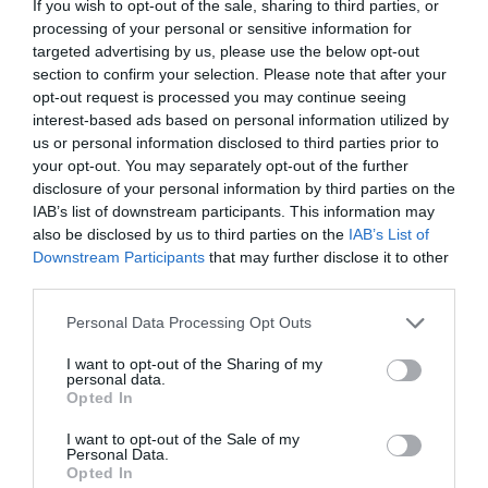
If you wish to opt-out of the sale, sharing to third parties, or
Artículos anteriores
processing of your personal or sensitive information for
targeted advertising by us, please use the below opt-out
DIARIO DE LA CORRUPCIÓN SANCHISTA
section to confirm your selection. Please note that after your
opt-out request is processed you may continue seeing
Diario de la corrupción sanchista. Hazte
interest-based ads based on personal information utilized by
Oír se manifiesta delante de La Mareta:
us or personal information disclosed to third parties prior to
your opt-out. You may separately opt-out of the further
“Pedro Sánchez es un criminal”
disclosure of your personal information by third parties on the
por Redacción
IAB’s list of downstream participants. This information may
also be disclosed by us to third parties on the
IAB’s List of
Artículos anteriores
Downstream Participants
that may further disclose it to other
third parties.
Opinión
Personal Data Processing Opt Outs
Enormes minucias
I want to opt-out of the Sharing of my
por Eulogio López
personal data.
Opted In
I want to opt-out of the Sale of my
Personal Data.
Opted In