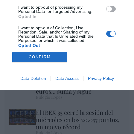
I want to opt-out of processing my
Personal Data for Targeted Advertising.
Opted In
I want to opt-out of Collection, Use,
Retention, Sale, and/or Sharing of my
Personal Data that Is Unrelated with the
Purposes for which it was collected.
Opted Out
Nokia, Ericsson... Huawei: lo que importan
son las patentes
CONFIRM
Eulogio López
Isabel Pantoja pierde dos pleitos
Data Deletion
Data Access
Privacy Policy
con Hacienda por 700.000
euros... suma y sigue
Eulogio López
El IBEX 35 cerró la sesión del
miércoles en los 20.057 puntos,
un nuevo récord
Eulogio López