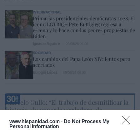
INTERNACIONAL
Primarias presidenciales demócratas 2028. El
icono LGTBIQ+ Pete Buttigieg regresa a
escena y lo hace con las peores propuestas de
Biden
Ignacio Aguirre
09/08/26 06:00
SOCIEDAD
Los cambios del Papa León XIV: lentos pero
acertados
Eulogio López
09/08/26 06:00
Marcelo Gullo: “El trabajo de desmitificar la
historia, de poner la verdadera, de
desmontar la falsificación, es un trabajo
www.hispanidad.com -
Do Not Process My
cristiano"
Personal Information
por Hispanidad