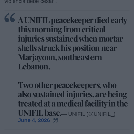
violencia debe cesar".
A UNIFIL peacekeeper died early
this morning from critical
injuries sustained when mortar
shells struck his position near
Marjayoun, southeastern
Lebanon.
Two other peacekeepers, who
also sustained injuries, are being
treated at a medical facility in the
UNIFIL base.
— UNIFIL (@UNIFIL_)
June 4, 2026