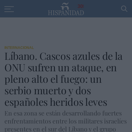
Educación
Entrevistas
PP
SANTANDER
R
30
INTERNACIONAL
Líbano. Cascos azules de la
ONU sufren un ataque, en
pleno alto el fuego: un
serbio muerto y dos
españoles heridos leves
En esa zona se están desarrollando fuertes
enfrentamientos entre los militares israelíes
presentes en el sur del Líbano y el grupo