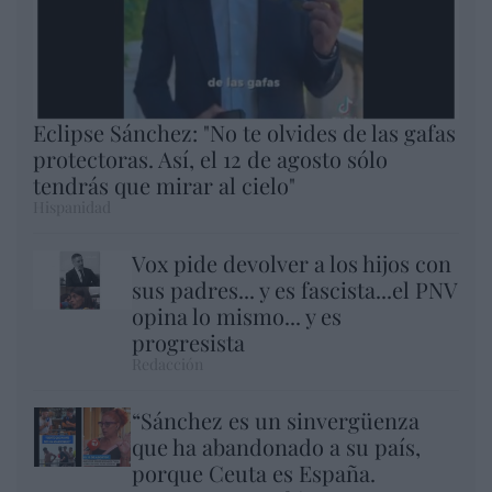
Eclipse Sánchez: "No te olvides de las gafas
protectoras. Así, el 12 de agosto sólo
tendrás que mirar al cielo"
Hispanidad
Vox pide devolver a los hijos con
sus padres... y es fascista...el PNV
opina lo mismo... y es
progresista
Redacción
“Sánchez es un sinvergüenza
que ha abandonado a su país,
porque Ceuta es España.