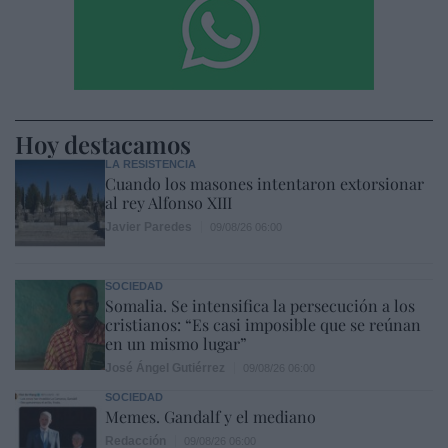
Hoy destacamos
LA RESISTENCIA
Cuando los masones intentaron extorsionar
al rey Alfonso XIII
Javier Paredes
09/08/26 06:00
SOCIEDAD
Somalia. Se intensifica la persecución a los
cristianos: “Es casi imposible que se reúnan
en un mismo lugar”
José Ángel Gutiérrez
09/08/26 06:00
SOCIEDAD
Memes. Gandalf y el mediano
Redacción
09/08/26 06:00