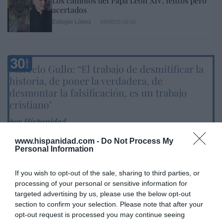
Los cambios del Papa León XIV: lentos pero
acertados
Eulogio López
09/08/26 06:00
Marcelo Gullo: “El trabajo de desmitificar la
historia, de poner la verdadera, de
desmontar la falsificación, es un trabajo
cristiano"
por Hispanidad
Artículos anteriores
www.hispanidad.com -
Do Not Process My
Personal Information
DIARIO DE LA CORRUPCIÓN SANCHISTA
If you wish to opt-out of the sale, sharing to third parties, or
Diario de la corrupción sanchista. Hazte
processing of your personal or sensitive information for
Oír se manifiesta delante de La Mareta:
targeted advertising by us, please use the below opt-out
section to confirm your selection. Please note that after your
“Pedro Sánchez es un criminal”
opt-out request is processed you may continue seeing