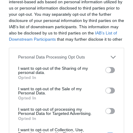
por Redacción
interest-based ads based on personal information utilized by
us or personal information disclosed to third parties prior to
Artículos anteriores
your opt-out. You may separately opt-out of the further
disclosure of your personal information by third parties on the
Opinión
IAB’s list of downstream participants. This information may
also be disclosed by us to third parties on the
IAB’s List of
Enormes minucias
Downstream Participants
that may further disclose it to other
third parties.
por Eulogio López
Personal Data Processing Opt Outs
I want to opt-out of the Sharing of my
personal data.
Opted In
I want to opt-out of the Sale of my
Personal Data.
Opted In
I want to opt-out of processing my
Personal Data for Targeted Advertising.
Opted In
Nokia, Ericsson... Huawei: lo que importan
I want to opt-out of Collection, Use,
son las patentes