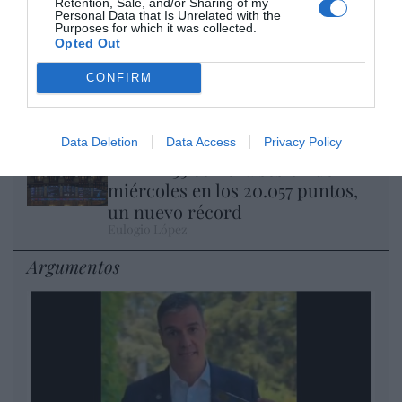
Retention, Sale, and/or Sharing of my
Eulogio López
Personal Data that Is Unrelated with the
Purposes for which it was collected.
Opted Out
Isabel Pantoja pierde dos pleitos
CONFIRM
con Hacienda por 700.000
euros... suma y sigue
Eulogio López
Data Deletion
Data Access
Privacy Policy
El IBEX 35 cerró la sesión del
miércoles en los 20.057 puntos,
un nuevo récord
Eulogio López
Argumentos