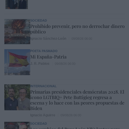
SOCIEDAD
Prohibido prevenir, pero no derrochar dinero
público
Ignacio Sánchez-León
09/08/26 06:00
POETA PASMADO
Mi España-Patria
J. R. Pablos
09/08/26 06:00
INTERNACIONAL
Primarias presidenciales demócratas 2028. El
icono LGTBIQ+ Pete Buttigieg regresa a
escena y lo hace con las peores propuestas de
Biden
Ignacio Aguirre
09/08/26 06:00
SOCIEDAD