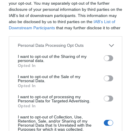
your opt-out. You may separately opt-out of the further
Opinión
disclosure of your personal information by third parties on the
IAB’s list of downstream participants. This information may
Enormes minucias
also be disclosed by us to third parties on the
IAB’s List of
Downstream Participants
that may further disclose it to other
por Eulogio López
third parties.
Personal Data Processing Opt Outs
I want to opt-out of the Sharing of my
personal data.
Opted In
I want to opt-out of the Sale of my
Personal Data.
Opted In
I want to opt-out of processing my
Personal Data for Targeted Advertising.
Opted In
Nokia, Ericsson... Huawei: lo que importan
son las patentes
I want to opt-out of Collection, Use,
Retention, Sale, and/or Sharing of my
Eulogio López
Personal Data that Is Unrelated with the
Purposes for which it was collected.