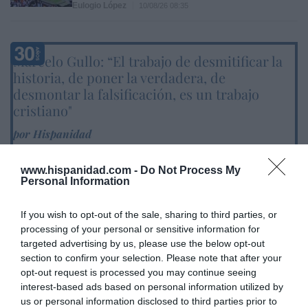
Eulogio López
10/08/26 08:35
Marcelo Gullo: “El trabajo de desmitificar la
historia, de poner la verdadera, de
desmontar la falsificación, es un trabajo
cristiano"
por Hispanidad
Artículos anteriores
www.hispanidad.com -
Do Not Process My
Personal Information
DIARIO DE LA CORRUPCIÓN SANCHISTA
If you wish to opt-out of the sale, sharing to third parties, or
Diario de la corrupción sanchista. Hazte
processing of your personal or sensitive information for
Oír se manifiesta delante de La Mareta:
targeted advertising by us, please use the below opt-out
“Pedro Sánchez es un criminal”
section to confirm your selection. Please note that after your
opt-out request is processed you may continue seeing
por Redacción
interest-based ads based on personal information utilized by
Artículos anteriores
us or personal information disclosed to third parties prior to