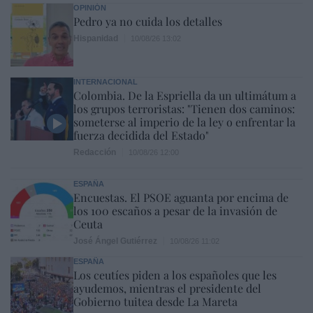
OPINIÓN
Pedro ya no cuida los detalles
Hispanidad
10/08/26 13:02
INTERNACIONAL
Colombia. De la Espriella da un ultimátum a
los grupos terroristas: "Tienen dos caminos:
someterse al imperio de la ley o enfrentar la
fuerza decidida del Estado"
Redacción
10/08/26 12:00
ESPAÑA
Encuestas. El PSOE aguanta por encima de
los 100 escaños a pesar de la invasión de
Ceuta
José Ángel Gutiérrez
10/08/26 11:02
ESPAÑA
Los ceutíes piden a los españoles que les
ayudemos, mientras el presidente del
Gobierno tuitea desde La Mareta