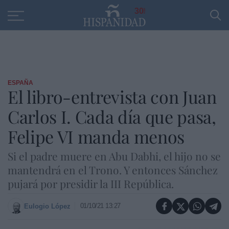
Educación
Entrevistas
PP
SANTANDER
R
30
ESPAÑA
El libro-entrevista con Juan
Carlos I. Cada día que pasa,
Felipe VI manda menos
Si el padre muere en Abu Dabhi, el hijo no se
mantendrá en el Trono. Y entonces Sánchez
pujará por presidir la III República.
01/10/21 13:27
Eulogio López