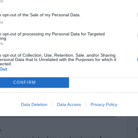
In
pr
ame
iones legales
o opt-out of the Sale of my Personal Data.
por 
In
Artí
to opt-out of processing my Personal Data for Targeted
ing.
In
EEU
o opt-out of Collection, Use, Retention, Sale, and/or Sharing
ersonal Data that Is Unrelated with the Purposes for which it
ter
lected.
def
Out
por 
CONFIRM
Artí
Car
Data Deletion
Data Access
Privacy Policy
A