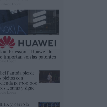
 Eulogio López
kia, Ericsson... Huawei: lo
e importan son las patentes
ogio López
abel Pantoja pierde
s pleitos con
cienda por 700.000
ros... suma y sigue
ogio López
 IBEX 35 cerró la