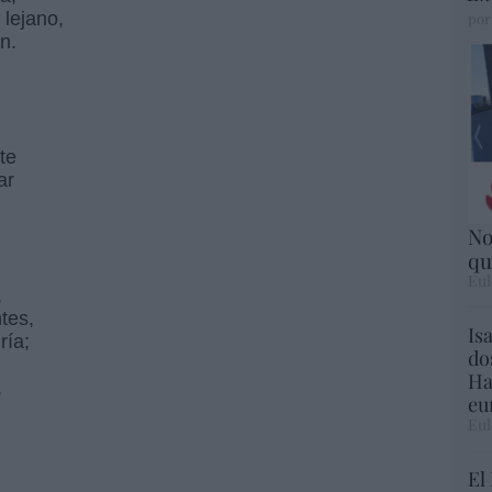
 lejano,
por
n.
te
ar
No
qu
Eul
,
tes,
Is
ría;
do
,
Ha
,
eu
Eul
El