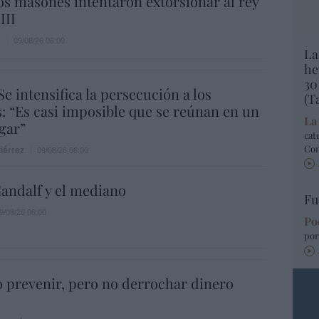
s masones intentaron extorsionar al rey
III
s
09/08/26 06:00
La
he
30
Se intensifica la persecución a los
(T
s: “Es casi imposible que se reúnan en un
La
gar”
cat
Co
iérrez
09/08/26 06:00
andalf y el mediano
Fu
9/08/26 06:00
Po
por
 prevenir, pero no derrochar dinero