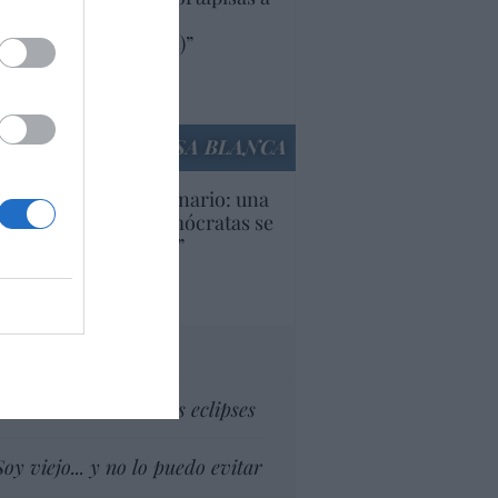
oductos y compañías
ricanas (y europeas)”
Ana Sánchez Arjona
culos anteriores
LA CASA BLANCA
U. Inquietante escenario: una
cera parte de los demócratas se
ine como “socialista”
Ignacio Aguirre
culos anteriores
tas al director
Dios es el señor de los eclipses
Soy viejo... y no lo puedo evitar