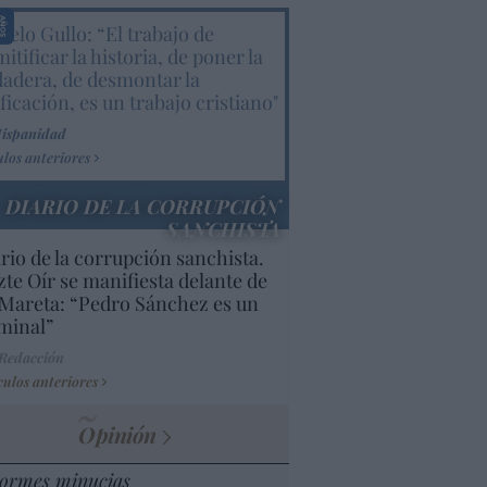
elo Gullo: “El trabajo de
itificar la historia, de poner la
dadera, de desmontar la
ificación, es un trabajo cristiano"
Hispanidad
ulos anteriores
DIARIO DE LA CORRUPCIÓN
SANCHISTA
rio de la corrupción sanchista.
te Oír se manifiesta delante de
Mareta: “Pedro Sánchez es un
minal”
 Redacción
culos anteriores
Opinión
ormes minucias