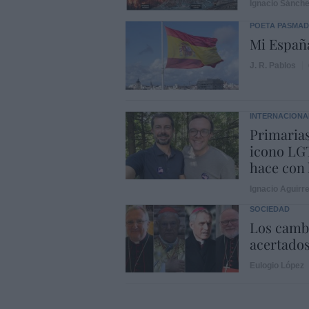
Ignacio Sánch
POETA PASMA
Mi Españ
J. R. Pablos
INTERNACIONA
Primarias
icono LGT
hace con 
Ignacio Aguirr
SOCIEDAD
Los cambi
acertado
Eulogio López