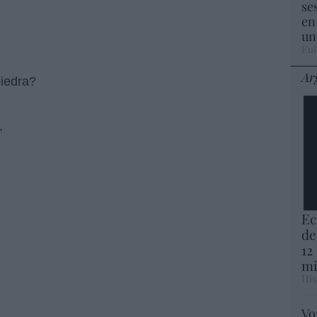
se
en
un
Eul
Ar
piedra?
,
Ec
,
de
12
mi
His
Vo