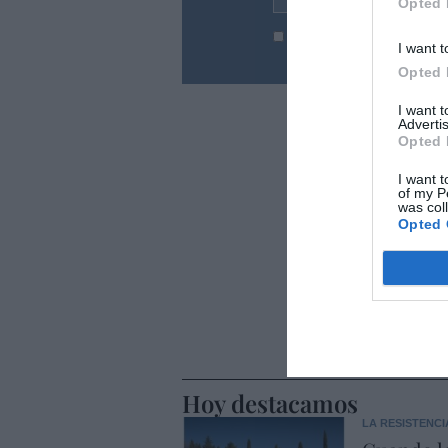
Opted 
He leído y acepto las
condic
I want t
Opted 
I want 
Advertis
Opted 
I want t
of my P
was col
Opted 
Hoy destacamos
LA RESISTENCI