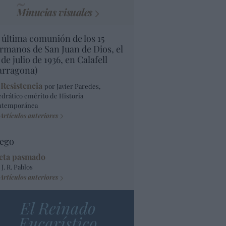
Minucias visuales
 última comunión de los 15
rmanos de San Juan de Dios, el
 de julio de 1936, en Calafell
arragona)
 Resistencia
por Javier Paredes,
edrático emérito de Historia
ntemporánea
Artículos anteriores
ego
eta pasmado
 J. R. Pablos
Artículos anteriores
El Reinado
Eucarístico