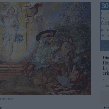
Marc
desm
ver
fals
por 
Artíc
Dia
Haz
La 
cri
por
Artí
l sepulcro
En
a,