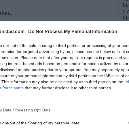
hi
y 
rtura.
op
pr
Red
anidad.com -
Do Not Process My Personal Information
“S
to opt-out of the sale, sharing to third parties, or processing of your per
si
formation for targeted advertising by us, please use the below opt-out s
ab
r selection. Please note that after your opt-out request is processed y
po
is al que da la vida?
eing interest-based ads based on personal information utilized by us or
Es
citó a la Vida.
disclosed to third parties prior to your opt-out. You may separately opt-
Go
losure of your personal information by third parties on the IAB’s list of
co
. This information may also be disclosed by us to third parties on the
IA
Ma
Participants
that may further disclose it to other third parties.
ce
His
resado este artículo?
tro newsletter y recibe cada dia
l Data Processing Opt Outs
o más destacado de Hispanidad
“E
o opt-out of the Sharing of my personal data.
pon