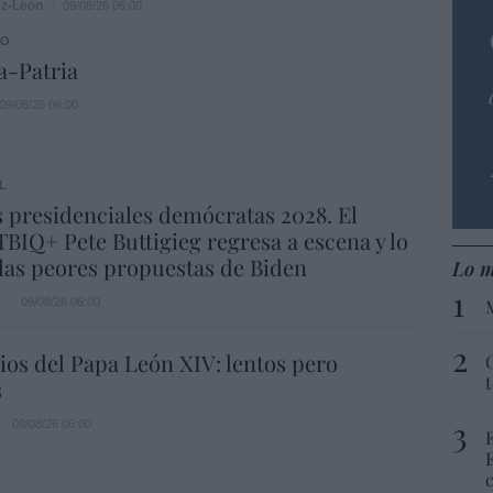
ez-León
09/08/26 06:00
DO
a-Patria
09/08/26 06:00
L
 presidenciales demócratas 2028. El
BIQ+ Pete Buttigieg regresa a escena y lo
las peores propuestas de Biden
Lo m
e
09/08/26 06:00
os del Papa León XIV: lentos pero
s
09/08/26 06:00