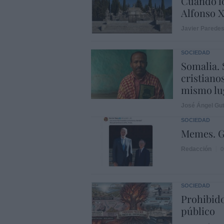
Cuando lo
Alfonso X
Javier Parede
SOCIEDAD
Somalia. 
cristiano
mismo lu
José Ángel Gut
SOCIEDAD
Memes. G
Redacción
0
SOCIEDAD
Prohibido
público