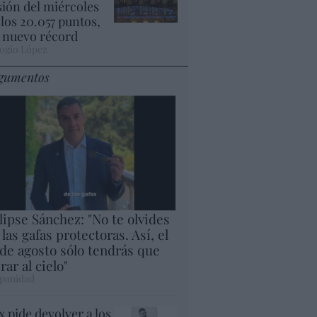
sión del miércoles
 los 20.057 puntos,
 nuevo récord
ogio López
gumentos
lipse Sánchez: "No te olvides
 las gafas protectoras. Así, el
 de agosto sólo tendrás que
rar al cielo"
panidad
x pide devolver a los