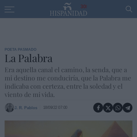
Educación
Entrevistas
PP
SANTANDER
R
30
POETA PASMADO
La Palabra
Era aquella canal el camino, la senda, que a
mi destino me conduciría, que la Palabra me
indicaba con certeza, entre la soledad y el
viento de mi vida.
18/09/22 07:00
J. R. Pablos