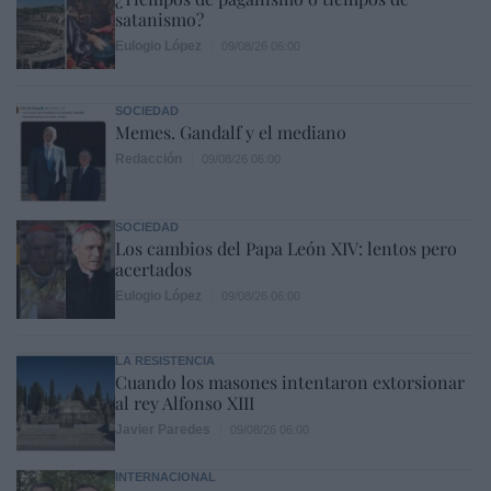
satanismo?
Eulogio López
09/08/26 06:00
SOCIEDAD
Memes. Gandalf y el mediano
Redacción
09/08/26 06:00
SOCIEDAD
Los cambios del Papa León XIV: lentos pero
acertados
Eulogio López
09/08/26 06:00
LA RESISTENCIA
Cuando los masones intentaron extorsionar
al rey Alfonso XIII
Javier Paredes
09/08/26 06:00
INTERNACIONAL