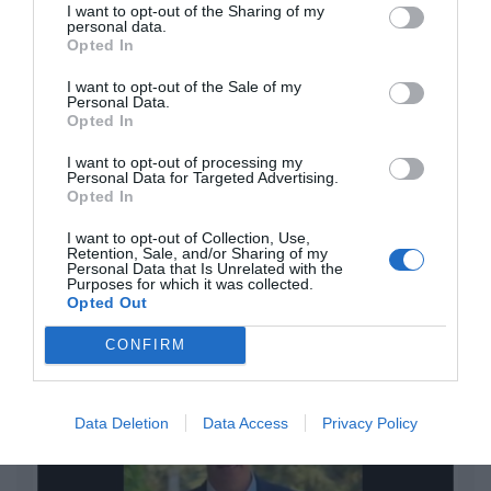
Nokia, Ericsson... Huawei: lo que importan
I want to opt-out of the Sharing of my
son las patentes
personal data.
Opted In
Eulogio López
I want to opt-out of the Sale of my
Personal Data.
Isabel Pantoja pierde dos pleitos
Opted In
con Hacienda por 700.000
euros... suma y sigue
I want to opt-out of processing my
Personal Data for Targeted Advertising.
Eulogio López
Opted In
El IBEX 35 cerró la sesión del
I want to opt-out of Collection, Use,
Retention, Sale, and/or Sharing of my
miércoles en los 20.057 puntos,
Personal Data that Is Unrelated with the
Purposes for which it was collected.
un nuevo récord
Opted Out
Eulogio López
CONFIRM
Argumentos
Data Deletion
Data Access
Privacy Policy