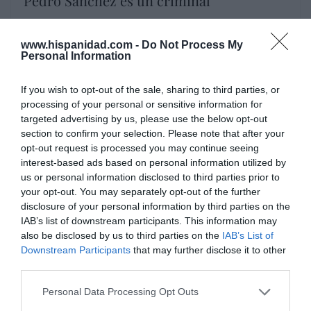
“Pedro Sánchez es un criminal”
por Redacción
Artículos anteriores
www.hispanidad.com -
Do Not Process My
Personal Information
Opinión
If you wish to opt-out of the sale, sharing to third parties, or
processing of your personal or sensitive information for
Enormes minucias
targeted advertising by us, please use the below opt-out
por Eulogio López
section to confirm your selection. Please note that after your
opt-out request is processed you may continue seeing
interest-based ads based on personal information utilized by
us or personal information disclosed to third parties prior to
your opt-out. You may separately opt-out of the further
disclosure of your personal information by third parties on the
IAB’s list of downstream participants. This information may
also be disclosed by us to third parties on the
IAB’s List of
Downstream Participants
that may further disclose it to other
third parties.
Personal Data Processing Opt Outs