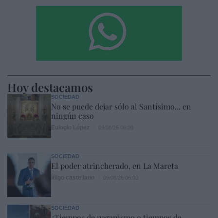
Hoy destacamos
SOCIEDAD
No se puede dejar sólo al Santísimo... en
ningún caso
Eulogio López
09/08/26 06:00
SOCIEDAD
El poder atrincherado, en La Mareta
Íñigo castellano
09/08/26 06:00
SOCIEDAD
¿Tiempos de paganismo o tiempos de