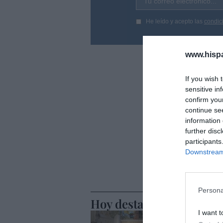
Tu correo electrónico...
He leído y acepto las
condic
www.hisp
If you wish 
sensitive in
confirm you
continue se
information 
further disc
participants
Downstream 
Persona
Hoy destacamos
I want t
SOCIEDAD