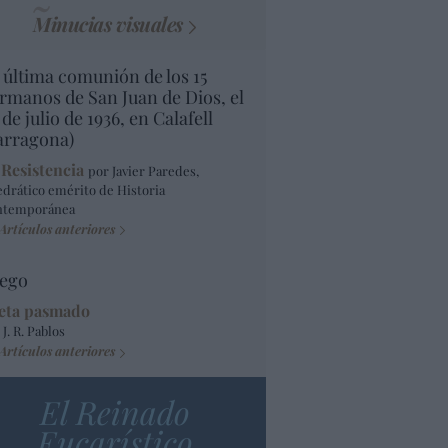
Minucias visuales
 última comunión de los 15
rmanos de San Juan de Dios, el
 de julio de 1936, en Calafell
arragona)
 Resistencia
por Javier Paredes,
edrático emérito de Historia
ntemporánea
Artículos anteriores
ego
eta pasmado
 J. R. Pablos
Artículos anteriores
El Reinado
Eucarístico