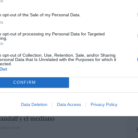
de dejar sólo al Santísimo... en ningún
In
pr
ame
o opt-out of the Sale of my Personal Data.
09/08/26 06:00
por 
In
Artí
to opt-out of processing my Personal Data for Targeted
ing.
atrincherado, en La Mareta
In
o
09/08/26 06:00
EEU
o opt-out of Collection, Use, Retention, Sale, and/or Sharing
ersonal Data that Is Unrelated with the Purposes for which it
ter
lected.
def
Out
 de paganismo o tiempos de satanismo?
por 
CONFIRM
Artí
09/08/26 06:00
Car
Data Deletion
Data Access
Privacy Policy
andalf y el mediano
9/08/26 06:00