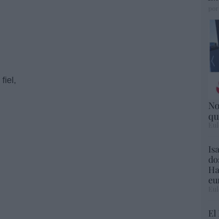
por
I
fiel,
n sentido.
No
qu
Eul
Is
 un vacío.
do
Ha
eu
Eul
El