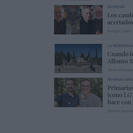
SOCIEDAD
Los cambi
acertado
Eulogio López
LA RESISTENCI
Cuando lo
Alfonso X
Javier Parede
INTERNACIONA
Primarias
icono LGT
hace con 
Ignacio Aguirr