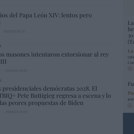
os del Papa León XIV: lentos pero
s
La
he
09/08/26 06:00
30
(T
A
La
s masones intentaron extorsionar al rey
cat
III
Co
s
09/08/26 06:00
L
Fu
 presidenciales demócratas 2028. El
Po
BIQ+ Pete Buttigieg regresa a escena y lo
por
las peores propuestas de Biden
e
09/08/26 06:00