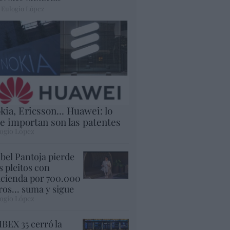
 Eulogio López
kia, Ericsson... Huawei: lo
e importan son las patentes
ogio López
abel Pantoja pierde
s pleitos con
cienda por 700.000
ros... suma y sigue
ogio López
 IBEX 35 cerró la