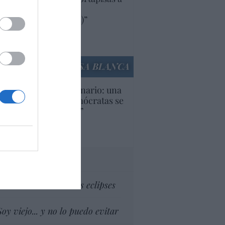
oductos y compañías
ricanas (y europeas)”
Ana Sánchez Arjona
culos anteriores
LA CASA BLANCA
U. Inquietante escenario: una
cera parte de los demócratas se
ine como “socialista”
Ignacio Aguirre
culos anteriores
tas al director
Dios es el señor de los eclipses
Soy viejo... y no lo puedo evitar