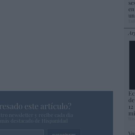
se
en
un
Eul
spíritu.
Ar
Ec
de
resado este artículo?
12
mi
tro newsletter y recibe cada dia
His
o más destacado de Hispanidad
Vo