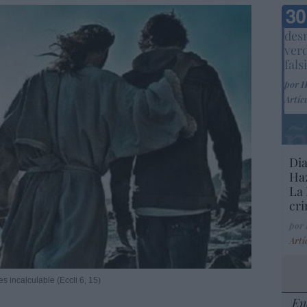
Marc
desm
ver
fals
por 
Artíc
Dia
Haz
La 
cri
por
Artí
s incalculable (Eccli 6, 15)
En