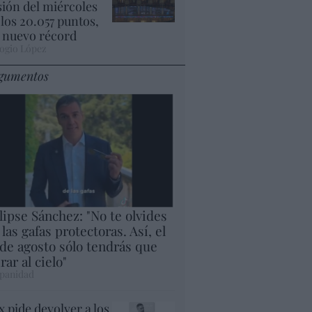
sión del miércoles
 los 20.057 puntos,
 nuevo récord
ogio López
gumentos
lipse Sánchez: "No te olvides
 las gafas protectoras. Así, el
 de agosto sólo tendrás que
rar al cielo"
panidad
x pide devolver a los