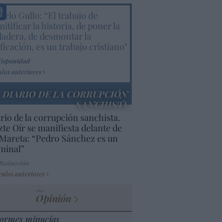
elo Gullo: “El trabajo de
itificar la historia, de poner la
dadera, de desmontar la
ificación, es un trabajo cristiano"
Hispanidad
ulos anteriores
DIARIO DE LA CORRUPCIÓN
SANCHISTA
rio de la corrupción sanchista.
te Oír se manifiesta delante de
Mareta: “Pedro Sánchez es un
minal”
 Redacción
culos anteriores
Opinión
ormes minucias