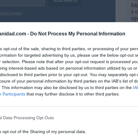
hi
y 
iones legales
op
pr
Red
anidad.com -
Do Not Process My Personal Information
“S
to opt-out of the sale, sharing to third parties, or processing of your per
si
formation for targeted advertising by us, please use the below opt-out s
ab
r selection. Please note that after your opt-out request is processed y
po
eing interest-based ads based on personal information utilized by us or
Es
disclosed to third parties prior to your opt-out. You may separately opt-
Go
losure of your personal information by third parties on the IAB’s list of
co
. This information may also be disclosed by us to third parties on the
IA
Ma
Participants
that may further disclose it to other third parties.
ce
His
l Data Processing Opt Outs
“E
o opt-out of the Sharing of my personal data.
pon