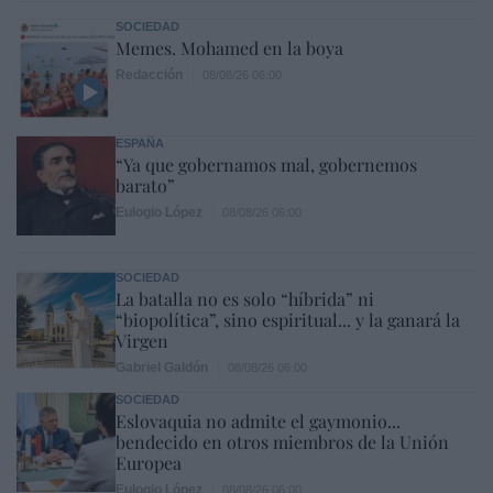
SOCIEDAD
Memes. Mohamed en la boya
Redacción
08/08/26 06:00
ESPAÑA
“Ya que gobernamos mal, gobernemos
barato”
Eulogio López
08/08/26 06:00
SOCIEDAD
La batalla no es solo “híbrida” ni
“biopolítica”, sino espiritual... y la ganará la
Virgen
Gabriel Galdón
08/08/26 06:00
SOCIEDAD
Eslovaquia no admite el gaymonio...
bendecido en otros miembros de la Unión
Europea
Eulogio López
08/08/26 06:00