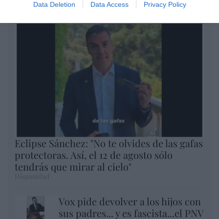
Data Deletion
Data Access
Privacy Policy
Argumentos
Eclipse Sánchez: "No te olvides de las gafas
protectoras. Así, el 12 de agosto sólo
tendrás que mirar al cielo"
Hispanidad
Vox pide devolver a los hijos con
sus padres... y es fascista...el PNV