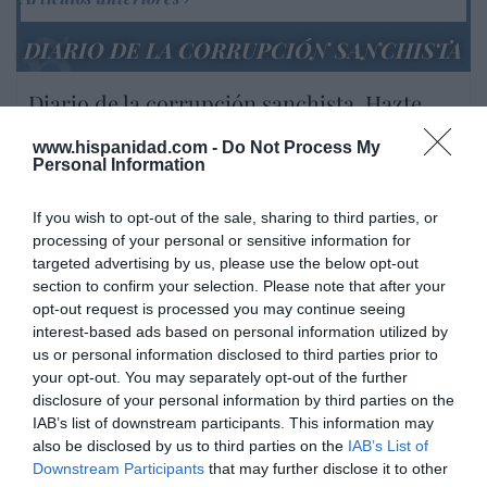
DIARIO DE LA CORRUPCIÓN SANCHISTA
Diario de la corrupción sanchista. Hazte
Oír se manifiesta delante de La Mareta:
www.hispanidad.com -
Do Not Process My
“Pedro Sánchez es un criminal”
Personal Information
por Redacción
If you wish to opt-out of the sale, sharing to third parties, or
Artículos anteriores
processing of your personal or sensitive information for
targeted advertising by us, please use the below opt-out
Opinión
section to confirm your selection. Please note that after your
opt-out request is processed you may continue seeing
Enormes minucias
interest-based ads based on personal information utilized by
us or personal information disclosed to third parties prior to
por Eulogio López
your opt-out. You may separately opt-out of the further
disclosure of your personal information by third parties on the
IAB’s list of downstream participants. This information may
also be disclosed by us to third parties on the
IAB’s List of
Downstream Participants
that may further disclose it to other