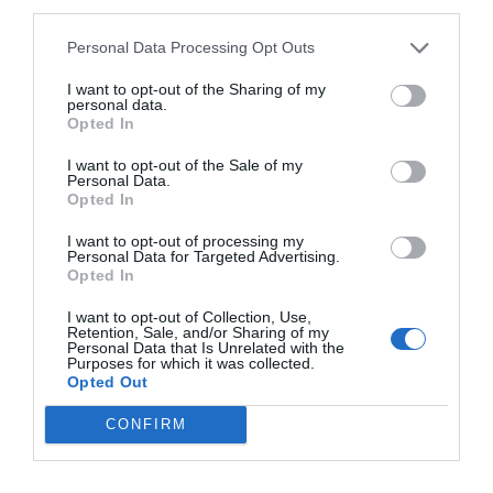
third parties.
Personal Data Processing Opt Outs
I want to opt-out of the Sharing of my
personal data.
Opted In
Nokia, Ericsson... Huawei: lo que importan
I want to opt-out of the Sale of my
Personal Data.
son las patentes
Opted In
Eulogio López
I want to opt-out of processing my
Personal Data for Targeted Advertising.
Isabel Pantoja pierde dos pleitos
Opted In
con Hacienda por 700.000
euros... suma y sigue
I want to opt-out of Collection, Use,
Retention, Sale, and/or Sharing of my
Eulogio López
Personal Data that Is Unrelated with the
Purposes for which it was collected.
Opted Out
El IBEX 35 cerró la sesión del
miércoles en los 20.057 puntos,
CONFIRM
un nuevo récord
Eulogio López