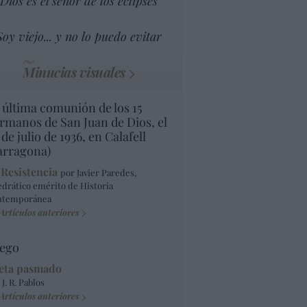
Dios es el señor de los eclipses
Soy viejo... y no lo puedo evitar
Minucias visuales
 última comunión de los 15
rmanos de San Juan de Dios, el
 de julio de 1936, en Calafell
arragona)
 Resistencia
por Javier Paredes,
edrático emérito de Historia
ntemporánea
Artículos anteriores
ego
eta pasmado
 J. R. Pablos
Artículos anteriores