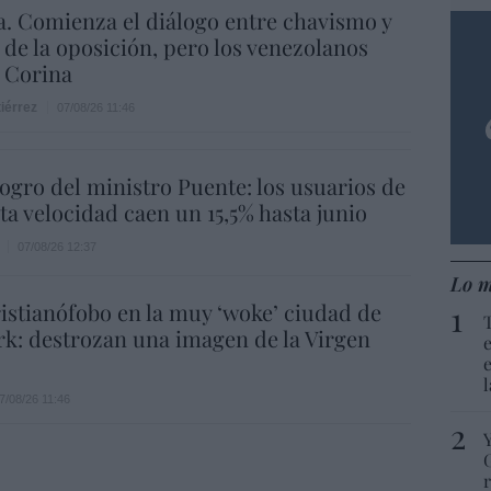
. Comienza el diálogo entre chavismo y
 de la oposición, pero los venezolanos
 Corina
iérrez
07/08/26 11:46
 logro del ministro Puente: los usuarios de
lta velocidad caen un 15,5% hasta junio
07/08/26 12:37
Lo m
istianófobo en la muy ‘woke’ ciudad de
k: destrozan una imagen de la Virgen
7/08/26 11:46