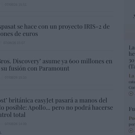
07/08/26 15:51
spasat se hace con un proyecto IRIS-2 de
lones de euros
07/08/26 15:07
La
he
30
ros. Discovery’ asume ya 600 millones en
(T
 su fusión con Paramount
La
07/08/26 15:10
cat
Co
ost’ británica easyJet pasará a manos del
o posible: Apollo... pero no podrá hacerse
Fu
trol total
Po
por
07/08/26 14:09
L