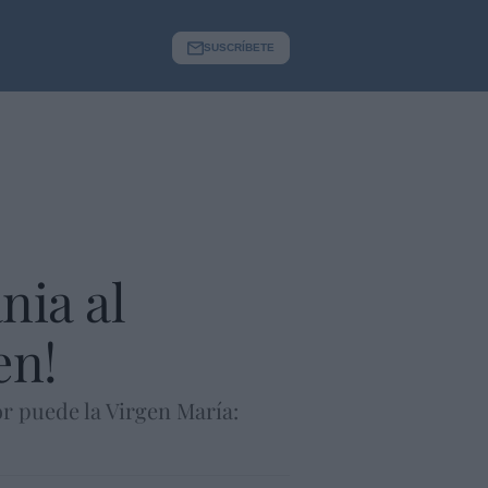
SUSCRÍBETE
nia al
en!
or puede la Virgen María: