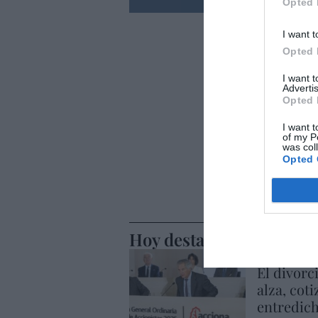
Opted 
I want t
Opted 
I want 
Advertis
Opted 
I want t
of my P
was col
Opted 
Hoy destacamos
ECONOMÍA
El divorc
alza, coti
entredic