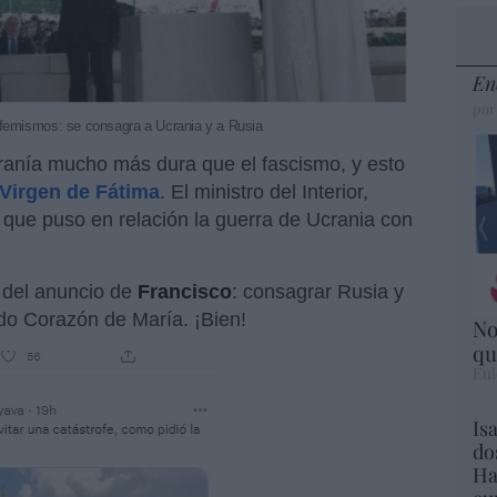
En
por
ufemismos: se consagra a Ucrania y a Rusia
iranía mucho más dura que el fascismo, y esto
a Virgen de Fátima
. El ministro del Interior,
o que puso en relación la guerra de Ucrania con
r del anuncio de
Francisco
: consagrar Rusia y
do Corazón de María. ¡Bien!
No
qu
Eul
Is
do
Ha