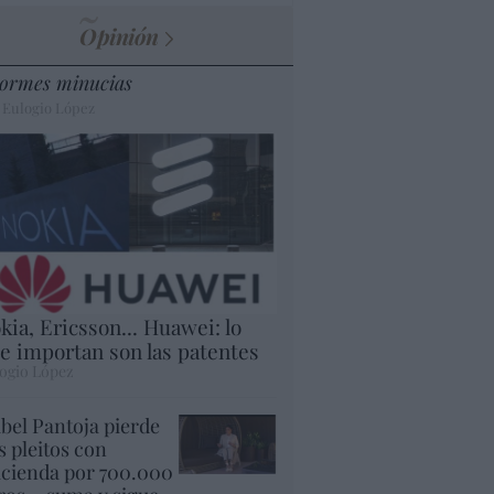
Opinión
ormes minucias
 Eulogio López
kia, Ericsson... Huawei: lo
e importan son las patentes
ogio López
abel Pantoja pierde
s pleitos con
cienda por 700.000