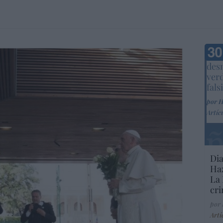
Marc
desm
ver
fals
por 
Artíc
Dia
Haz
La 
cri
por
Artí