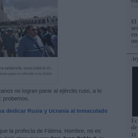
eu
Eul
El
se
en
un
Eul
Ar
anos no logran parar al ejército ruso, a lo
a: probemos.
sa dedicar Rusia y Ucrania al Inmaculado
Ec
de
gue la profecía de Fátima. Hombre, no es
12