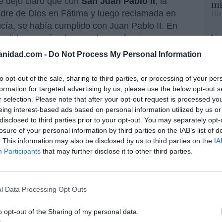
te dejó claro que con
San Juan Pablo II
, la
mi
adre de Dios en Fátima y luego reclamada en
His
cía, se había cumplido con Juan Pablo II. En
Vo
podido ser más claro, no hay eufemismos: se
hi
anidad.com -
Do Not Process My Personal Information
y 
op
tos europeos y americanos no logran parar al
pr
to opt-out of the sale, sharing to third parties, or processing of your per
a Virgen María: probemos.
Red
formation for targeted advertising by us, please use the below opt-out s
r selection. Please note that after your opt-out request is processed y
eing interest-based ads based on personal information utilized by us or
“S
disclosed to third parties prior to your opt-out. You may separately opt-
si
losure of your personal information by third parties on the IAB’s list of
ab
resado este artículo?
. This information may also be disclosed by us to third parties on the
IA
po
Participants
that may further disclose it to other third parties.
tro newsletter y recibe cada dia
Es
o más destacado de Hispanidad
Go
co
Ma
l Data Processing Opt Outs
ce
His
iones legales
o opt-out of the Sharing of my personal data.