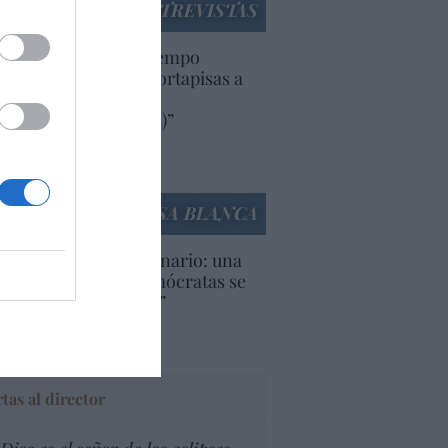
ENTREVISTAS
uropa lleva mucho tiempo
iendo aranceles y cortapisas a
oductos y compañías
ricanas (y europeas)”
Ana Sánchez Arjona
culos anteriores
LA CASA BLANCA
U. Inquietante escenario: una
cera parte de los demócratas se
ine como “socialista”
Ignacio Aguirre
culos anteriores
tas al director