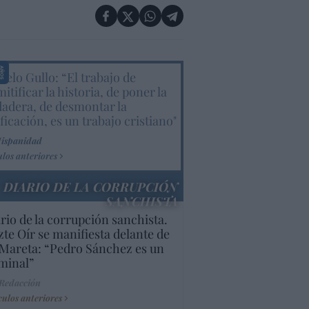
elo Gullo: “El trabajo de
itificar la historia, de poner la
dadera, de desmontar la
ificación, es un trabajo cristiano"
Hispanidad
ulos anteriores
DIARIO DE LA CORRUPCIÓN
SANCHISTA
rio de la corrupción sanchista.
te Oír se manifiesta delante de
Mareta: “Pedro Sánchez es un
minal”
 Redacción
culos anteriores