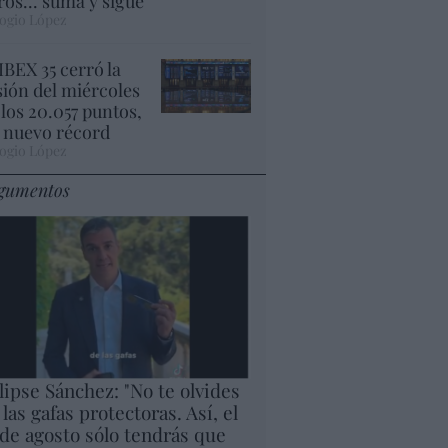
ros... suma y sigue
ogio López
 IBEX 35 cerró la
sión del miércoles
 los 20.057 puntos,
 nuevo récord
ogio López
gumentos
lipse Sánchez: "No te olvides
 las gafas protectoras. Así, el
 de agosto sólo tendrás que