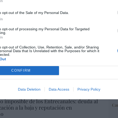
In
o opt-out of the Sale of my Personal Data.
“E
In
pon
pr
to opt-out of processing my Personal Data for Targeted
ame
ing.
In
por 
Artí
o opt-out of Collection, Use, Retention, Sale, and/or Sharing
ersonal Data that Is Unrelated with the Purposes for which it
lected.
Out
EEU
CONFIRM
ter
def
por 
Data Deletion
Data Access
Privacy Policy
Artí
io imposible de los Entrecanales: deuda al
Car
zación a la baja y reputación en
ho