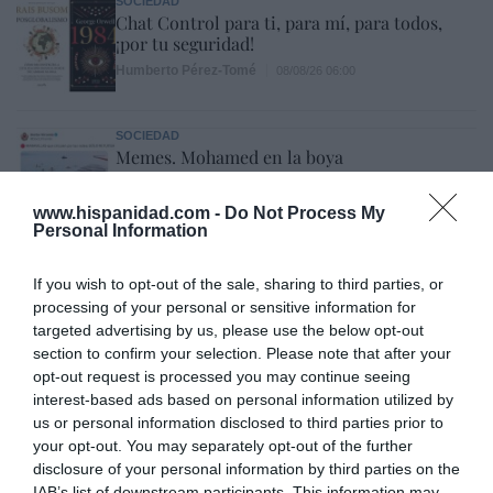
SOCIEDAD
Chat Control para ti, para mí, para todos,
¡por tu seguridad!
Humberto Pérez-Tomé
08/08/26 06:00
SOCIEDAD
Memes. Mohamed en la boya
Redacción
08/08/26 06:00
www.hispanidad.com -
Do Not Process My
Personal Information
ESPAÑA
“Ya que gobernamos mal, gobernemos
If you wish to opt-out of the sale, sharing to third parties, or
barato”
processing of your personal or sensitive information for
Eulogio López
08/08/26 06:00
targeted advertising by us, please use the below opt-out
section to confirm your selection. Please note that after your
opt-out request is processed you may continue seeing
SOCIEDAD
interest-based ads based on personal information utilized by
La batalla no es solo “híbrida” ni
us or personal information disclosed to third parties prior to
“biopolítica”, sino espiritual... y la ganará la
your opt-out. You may separately opt-out of the further
Virgen
disclosure of your personal information by third parties on the
Gabriel Galdón
08/08/26 06:00
IAB’s list of downstream participants. This information may