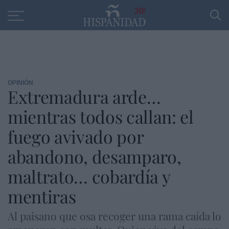
Educación
Entrevistas
PP
SANTANDER
R
30
OPINIÓN
Extremadura arde…
mientras todos callan: el
fuego avivado por
abandono, desamparo,
maltrato… cobardía y
mentiras
Al paisano que osa recoger una rama caída lo