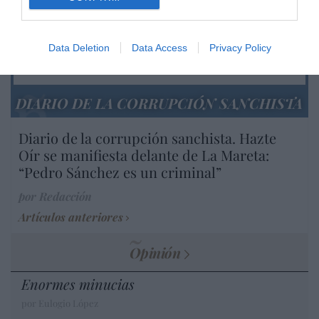
desmontar la falsificación, es un trabajo
cristiano"
por Hispanidad
Data Deletion
Data Access
Privacy Policy
Artículos anteriores
DIARIO DE LA CORRUPCIÓN SANCHISTA
Diario de la corrupción sanchista. Hazte
Oír se manifiesta delante de La Mareta:
“Pedro Sánchez es un criminal”
por Redacción
Artículos anteriores
Opinión
Enormes minucias
por Eulogio López