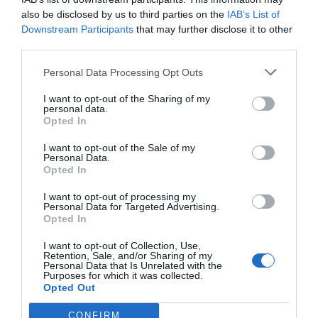
SOCIEDAD
also be disclosed by us to third parties on the
IAB’s List of
Eslovaquia no admite el gaymonio...
Downstream Participants
that may further disclose it to other
bendecido en otros miembros de la Unión
third parties.
Europea
Eulogio López
08/08/26 06:00
Personal Data Processing Opt Outs
I want to opt-out of the Sharing of my
ECONOMÍA
personal data.
Seamos más responsables: no siempre el
Opted In
banco tiene la culpa
Eulogio López
08/08/26 06:00
I want to opt-out of the Sale of my
Personal Data.
Opted In
INTERNACIONAL
La bomba de Hiroshima no perseguía a
I want to opt-out of processing my
Occidente, la de Nagasaki sí: era la ciudad
Personal Data for Targeted Advertising.
católica del Japón
Opted In
Eulogio López
08/08/26 06:00
I want to opt-out of Collection, Use,
Retention, Sale, and/or Sharing of my
Personal Data that Is Unrelated with the
Purposes for which it was collected.
Marcelo Gullo: “El trabajo de desmitificar la
Opted Out
historia, de poner la verdadera, de
CONFIRM