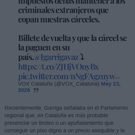
impuestos debas mantener a los
criminales extranjeros que
copan nuestras cárceles.
Billete de vuelta y que la cárcel se
la paguen en su
país.
@Igarrigavaz
⤵️
https://t.co/ZJHjVOnyBx
pic.twitter.com/nNgFAgzuyw
—
VOX Cataluña (@VOX_Cataluna)
May 23,
2026
Recientemente, Garriga señalaba en el Parlamento
regional que, en Cataluña es más probable
presenciar un tiroteo o un apuñalamiento que
conseguir un piso digno a un precio asequible y le