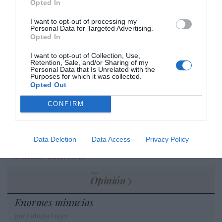
Opted In
por Hispanidad
I want to opt-out of processing my
Artículos anteriores
Personal Data for Targeted Advertising.
Opted In
DIARIO DE LA CORRUPCIÓN SANCHISTA
I want to opt-out of Collection, Use,
Retention, Sale, and/or Sharing of my
Personal Data that Is Unrelated with the
Diario de la corrupción sanchista. Bolaños
Purposes for which it was collected.
Opted Out
se reunió en el año 2025 hasta seis veces
con Zapatero, mientras se desarrollaba la
CONFIRM
investigación judicial sobre la aerolínea
Plus Ultra
Data Deletion
Data Access
Privacy Policy
por Redacción
Artículos anteriores
Opinión
Enormes minucias
por Eulogio López