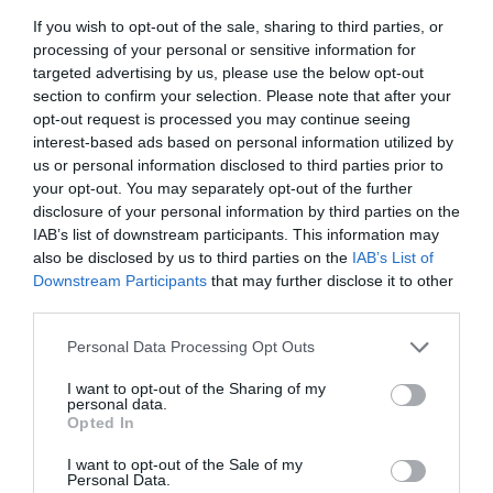
Hispanidad
06/08/26 11:16
If you wish to opt-out of the sale, sharing to third parties, or
processing of your personal or sensitive information for
targeted advertising by us, please use the below opt-out
OPINIÓN
section to confirm your selection. Please note that after your
“Sánchez es un sinvergüenza que ha
opt-out request is processed you may continue seeing
abandonado a su país, porque Ceuta es
interest-based ads based on personal information utilized by
España. Tenemos un Gobierno en
us or personal information disclosed to third parties prior to
connivencia con Marruecos”: acusa una ceutí
your opt-out. You may separately opt-out of the further
Hispanidad
06/08/26 11:30
disclosure of your personal information by third parties on the
IAB’s list of downstream participants. This information may
SOCIEDAD
Ceuta y Melilla, las dos columnas de Hércules
also be disclosed by us to third parties on the
IAB’s List of
Downstream Participants
that may further disclose it to other
Eulogio López
06/08/26 07:58
third parties.
Personal Data Processing Opt Outs
I want to opt-out of the Sharing of my
Marcelo Gullo: “El trabajo de desmitificar la
personal data.
Opted In
historia, de poner la verdadera, de
desmontar la falsificación, es un trabajo
I want to opt-out of the Sale of my
Personal Data.
cristiano"