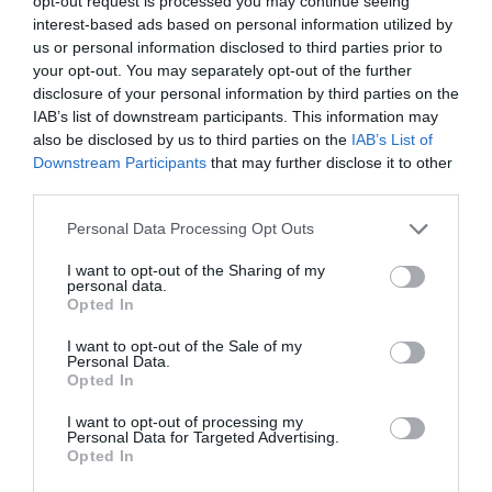
Diario de la corrupción sanchista. Hazte
opt-out request is processed you may continue seeing
Oír se manifiesta delante de La Mareta:
interest-based ads based on personal information utilized by
us or personal information disclosed to third parties prior to
“Pedro Sánchez es un criminal”
your opt-out. You may separately opt-out of the further
por Redacción
disclosure of your personal information by third parties on the
IAB’s list of downstream participants. This information may
Artículos anteriores
also be disclosed by us to third parties on the
IAB’s List of
Downstream Participants
that may further disclose it to other
Opinión
third parties.
Enormes minucias
Personal Data Processing Opt Outs
por Eulogio López
I want to opt-out of the Sharing of my
personal data.
Opted In
I want to opt-out of the Sale of my
Personal Data.
Opted In
I want to opt-out of processing my
Personal Data for Targeted Advertising.
Opted In