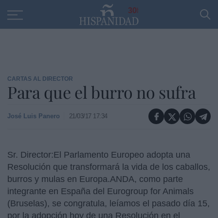
Educación
Entrevistas
PP
SANTANDER
R
30
CARTAS AL DIRECTOR
Para que el burro no sufra
José Luis Panero
21/03/17 17:34
Sr. Director:El Parlamento Europeo adopta una
Resolución que transformará la vida de los caballos,
burros y mulas en Europa.
ANDA, como parte
integrante en España del Eurogroup for Animals
(Bruselas), se congratula, leíamos el pasado día 15,
por la adopción hoy de una Resolución en el