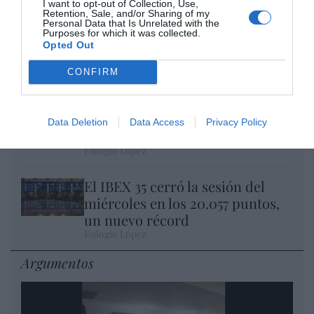
I want to opt-out of Collection, Use,
Retention, Sale, and/or Sharing of my
Personal Data that Is Unrelated with the
Nokia, Ericsson... Huawei: lo que importan
Purposes for which it was collected.
Opted Out
son las patentes
Eulogio López
CONFIRM
Isabel Pantoja pierde dos pleitos
con Hacienda por 700.000
Data Deletion
Data Access
Privacy Policy
euros... suma y sigue
Eulogio López
El IBEX 35 cerró la sesión del
miércoles en los 20.057 puntos,
un nuevo récord
Eulogio López
Argumentos