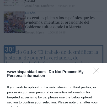
Ceuta
José Ángel Gutiérrez
10/08/26 11:02
ESPAÑA
Los ceutíes piden a los españoles que les
ayudemos, mientras el presidente del
Gobierno tuitea desde La Mareta
Eulogio López
10/08/26 08:35
Marcelo Gullo: “El trabajo de desmitificar la
historia, de poner la verdadera, de
desmontar la falsificación, es un trabajo
cristiano"
www.hispanidad.com -
Do Not Process My
Personal Information
por Hispanidad
Artículos anteriores
If you wish to opt-out of the sale, sharing to third parties, or
processing of your personal or sensitive information for
DIARIO DE LA CORRUPCIÓN SANCHISTA
targeted advertising by us, please use the below opt-out
section to confirm your selection. Please note that after your