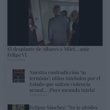
El desplante de Albares a Milei... ante
Felipe VI
Hispanidad
Nuestra contradicción ‘in
terminis’: niños tutelados por el
Estado que sufren violencia
sexual… ¡Pues menuda tutela!
Hispanidad
Eclipse Sánchez: "No te olvides