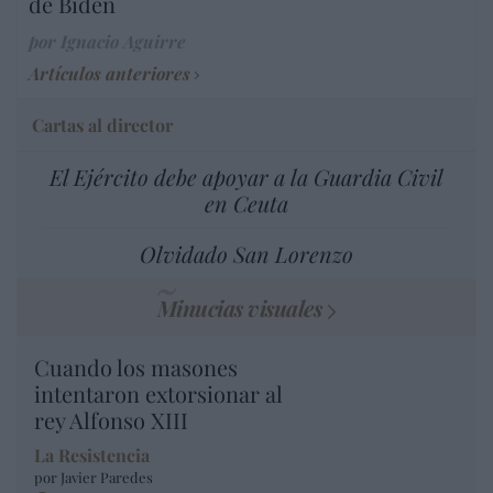
de Biden
por Ignacio Aguirre
Artículos anteriores
Cartas al director
El Ejército debe apoyar a la Guardia Civil
en Ceuta
Olvidado San Lorenzo
Minucias visuales
Cuando los masones
intentaron extorsionar al
rey Alfonso XIII
La Resistencia
por Javier Paredes