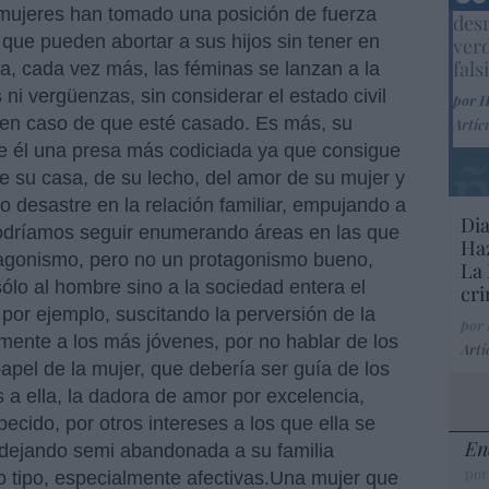
Marc
s mujeres han tomado una posición de fuerza
desm
e que pueden abortar a sus hijos sin tener en
ver
fals
a, cada vez más, las féminas se lanzan a la
 ni vergüenzas, sin considerar el estado civil
por 
 en caso de que esté casado. Es más, su
Artíc
de él una presa más codiciada ya que consigue
de su casa, de su lecho, del amor de su mujer y
o desastre en la relación familiar, empujando a
Dia
podríamos seguir enumerando áreas en las que
Haz
tagonismo, pero no un protagonismo bueno,
La 
ólo al hombre sino a la sociedad entera el
cri
por ejemplo, suscitando la perversión de la
por
mente a los más jóvenes, por no hablar de los
Artí
papel de la mujer, que debería ser guía de los
 a ella, la dadora de amor por excelencia,
cido, por otros intereses a los que ella se
En
, dejando semi abandonada a su familia
por
o tipo, especialmente afectivas.Una mujer que