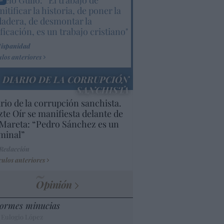
elo Gullo: “El trabajo de
itificar la historia, de poner la
dadera, de desmontar la
ificación, es un trabajo cristiano"
Hispanidad
ulos anteriores
DIARIO DE LA CORRUPCIÓN
SANCHISTA
rio de la corrupción sanchista.
te Oír se manifiesta delante de
Mareta: “Pedro Sánchez es un
minal”
 Redacción
culos anteriores
Opinión
ormes minucias
 Eulogio López