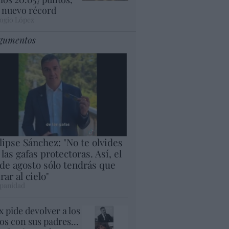
 nuevo récord
ogio López
gumentos
lipse Sánchez: "No te olvides
 las gafas protectoras. Así, el
 de agosto sólo tendrás que
rar al cielo"
panidad
x pide devolver a los
jos con sus padres...