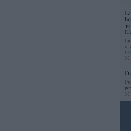
La
he
30
(T
La
cat
Co
Fu
Po
por