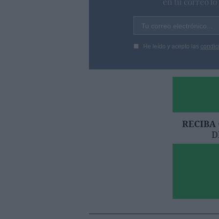
en tu correo l
Tu correo electrónico...
He leído y acepto las
condic