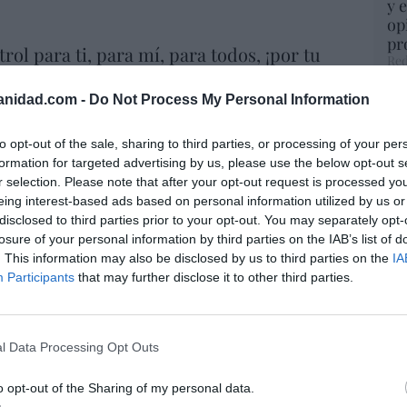
y 
op
pr
rol para ti, para mí, para todos, ¡por tu
Red
!
anidad.com -
Do Not Process My Personal Information
“S
ez-Tomé
08/08/26 06:00
si
ab
to opt-out of the sale, sharing to third parties, or processing of your per
po
formation for targeted advertising by us, please use the below opt-out s
ohamed en la boya
Es
r selection. Please note that after your opt-out request is processed y
Go
eing interest-based ads based on personal information utilized by us or
8/08/26 06:00
co
disclosed to third parties prior to your opt-out. You may separately opt-
Ma
losure of your personal information by third parties on the IAB’s list of
ce
. This information may also be disclosed by us to third parties on the
IA
gobernamos mal, gobernemos barato”
His
Participants
that may further disclose it to other third parties.
08/08/26 06:00
l Data Processing Opt Outs
“E
pon
o opt-out of the Sharing of my personal data.
 no es solo “híbrida” ni “biopolítica”, sino
pr