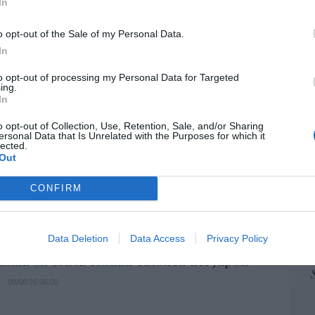
In
ame
... y la ganará la Virgen
por 
08/08/26 06:00
o opt-out of the Sale of my Personal Data.
Artí
In
a no admite el gaymonio... bendecido en
to opt-out of processing my Personal Data for Targeted
embros de la Unión Europea
ing.
In
EEU
08/08/26 06:00
ter
o opt-out of Collection, Use, Retention, Sale, and/or Sharing
def
ersonal Data that Is Unrelated with the Purposes for which it
lected.
por 
Out
ás responsables: no siempre el banco
Artí
ulpa
CONFIRM
Car
08/08/26 06:00
L
Data Deletion
Data Access
Privacy Policy
 de Hiroshima no perseguía a Occidente,
saki sí: era la ciudad católica del Japón
08/08/26 06:00