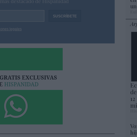
o más destacado de Hispanidad
un
Eul
Ar
iones legales
Ec
de
12
mi
His
Vo
hi