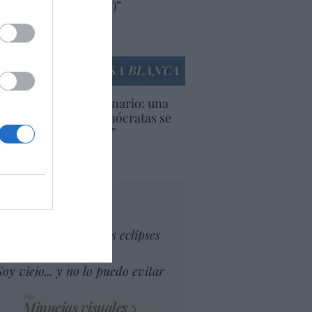
ricanas (y europeas)”
Ana Sánchez Arjona
culos anteriores
LA CASA BLANCA
U. Inquietante escenario: una
cera parte de los demócratas se
ine como “socialista”
Ignacio Aguirre
culos anteriores
tas al director
Dios es el señor de los eclipses
Soy viejo... y no lo puedo evitar
Minucias visuales