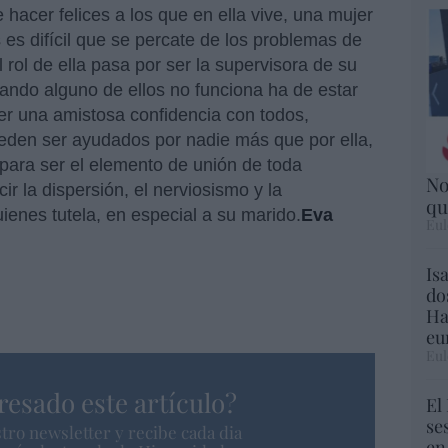
hacer felices a los que en ella vive, una mujer
es difícil que se percate de los problemas de
l rol de ella pasa por ser la supervisora de su
uando alguno de ellos no funciona ha de estar
ner una amistosa confidencia con todos,
eden ser ayudados por nadie más que por ella,
para ser el elemento de unión de toda
No
ir la dispersión, el nerviosismo y la
qu
ienes tutela, en especial a su marido.
Eva
Eul
Is
do
Ha
eu
Eul
resado este artículo?
El
se
tro newsletter y recibe cada dia
en