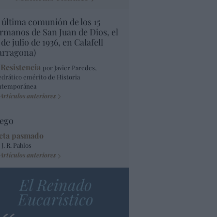
 última comunión de los 15
rmanos de San Juan de Dios, el
 de julio de 1936, en Calafell
arragona)
 Resistencia
por Javier Paredes,
edrático emérito de Historia
ntemporánea
Artículos anteriores
ego
eta pasmado
 J. R. Pablos
Artículos anteriores
El Reinado
Eucarístico