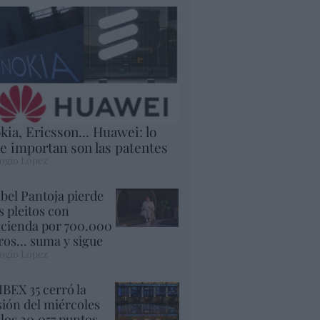
kia, Ericsson... Huawei: lo
e importan son las patentes
ogio López
abel Pantoja pierde
s pleitos con
cienda por 700.000
ros... suma y sigue
ogio López
 IBEX 35 cerró la
sión del miércoles
 los 20.057 puntos,