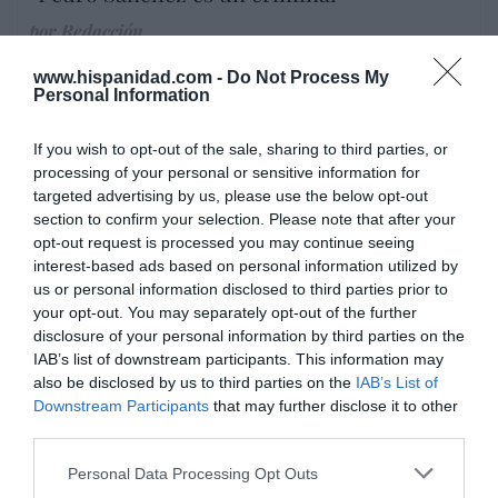
por Redacción
Artículos anteriores
www.hispanidad.com -
Do Not Process My
Personal Information
Opinión
If you wish to opt-out of the sale, sharing to third parties, or
Enormes minucias
processing of your personal or sensitive information for
targeted advertising by us, please use the below opt-out
por Eulogio López
section to confirm your selection. Please note that after your
opt-out request is processed you may continue seeing
interest-based ads based on personal information utilized by
us or personal information disclosed to third parties prior to
your opt-out. You may separately opt-out of the further
disclosure of your personal information by third parties on the
IAB’s list of downstream participants. This information may
also be disclosed by us to third parties on the
IAB’s List of
Downstream Participants
that may further disclose it to other
third parties.
Personal Data Processing Opt Outs
Nokia, Ericsson... Huawei: lo que importan