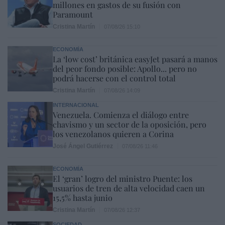
millones en gastos de su fusión con
Paramount
Cristina Martín
07/08/26 15:10
ECONOMÍA
La ‘low cost’ británica easyJet pasará a manos
del peor fondo posible: Apollo... pero no
podrá hacerse con el control total
Cristina Martín
07/08/26 14:09
INTERNACIONAL
Venezuela. Comienza el diálogo entre
chavismo y un sector de la oposición, pero
los venezolanos quieren a Corina
José Ángel Gutiérrez
07/08/26 11:46
ECONOMÍA
El ‘gran’ logro del ministro Puente: los
usuarios de tren de alta velocidad caen un
15,5% hasta junio
Cristina Martín
07/08/26 12:37
SOCIEDAD