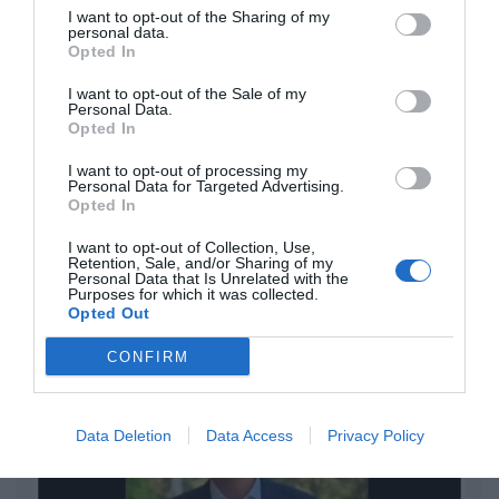
I want to opt-out of the Sharing of my
son las patentes
personal data.
Eulogio López
Opted In
I want to opt-out of the Sale of my
Isabel Pantoja pierde dos pleitos
Personal Data.
con Hacienda por 700.000
Opted In
euros... suma y sigue
I want to opt-out of processing my
Eulogio López
Personal Data for Targeted Advertising.
Opted In
El IBEX 35 cerró la sesión del
I want to opt-out of Collection, Use,
miércoles en los 20.057 puntos,
Retention, Sale, and/or Sharing of my
Personal Data that Is Unrelated with the
un nuevo récord
Purposes for which it was collected.
Eulogio López
Opted Out
Argumentos
CONFIRM
Data Deletion
Data Access
Privacy Policy