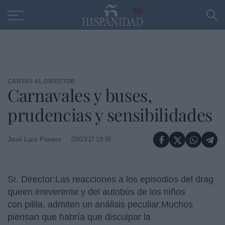
Educación
Entrevistas
PP
SANTANDER
R
30
CARTAS AL DIRECTOR
Carnavales y buses,
prudencias y sensibilidades
José Luis Panero
03/03/17 18:58
Sr. Director:Las reacciones a los episodios del drag
queen irreverente y del autobús de los niños
con pilila, admiten un análisis peculiar.
Muchos
piensan que habría que disculpar la