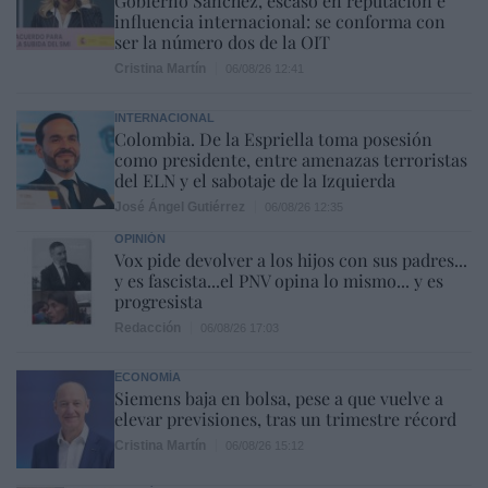
Gobierno Sánchez, escaso en reputación e
influencia internacional: se conforma con
ser la número dos de la OIT
Cristina Martín
06/08/26 12:41
INTERNACIONAL
Colombia. De la Espriella toma posesión
como presidente, entre amenazas terroristas
del ELN y el sabotaje de la Izquierda
José Ángel Gutiérrez
06/08/26 12:35
OPINIÓN
Vox pide devolver a los hijos con sus padres...
y es fascista...el PNV opina lo mismo... y es
progresista
Redacción
06/08/26 17:03
ECONOMÍA
Siemens baja en bolsa, pese a que vuelve a
elevar previsiones, tras un trimestre récord
Cristina Martín
06/08/26 15:12