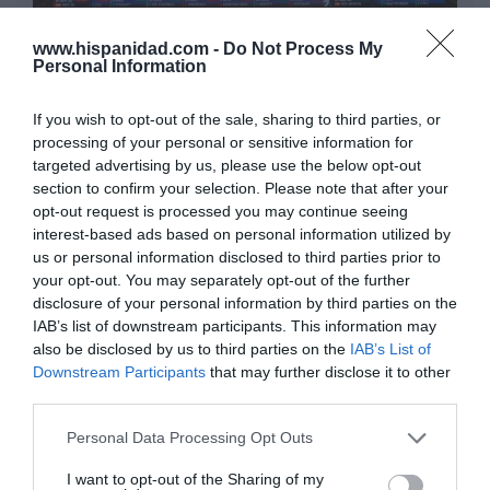
El IBEX 35 cerró la sesión del miércoles en
www.hispanidad.com -
Do Not Process My
Personal Information
los 20.057 puntos, un nuevo récord
Eulogio López
If you wish to opt-out of the sale, sharing to third parties, or
processing of your personal or sensitive information for
Ceuta. Nuestra Señora de África:
targeted advertising by us, please use the below opt-out
convertir al musulmán
section to confirm your selection. Please note that after your
Eulogio López
opt-out request is processed you may continue seeing
interest-based ads based on personal information utilized by
No perdamos el norte: la
us or personal information disclosed to third parties prior to
emigración es mala
your opt-out. You may separately opt-out of the further
disclosure of your personal information by third parties on the
Eulogio López
IAB’s list of downstream participants. This information may
Argumentos
also be disclosed by us to third parties on the
IAB’s List of
Downstream Participants
that may further disclose it to other
third parties.
Personal Data Processing Opt Outs
I want to opt-out of the Sharing of my