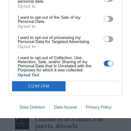
personal data.
Opted In
I want to opt-out of the Sale of my
Personal Data.
Opted In
I want to opt-out of processing my
El regalo de 'Mojamé'
Personal Data for Targeted Advertising.
Opted In
Hispanidad
I want to opt-out of Collection, Use,
Telepedro en acción: RTVE
Retention, Sale, and/or Sharing of my
Personal Data that Is Unrelated with the
afirma que entre los que han
Purposes for which it was collected.
Opted Out
invadido Ceuta, "muchos son
licenciados y diplomados, que
CONFIRM
están huyendo de su país por la
guerra"
Hispanidad
Data Deletion
Data Access
Privacy Policy
Cuando el orco llame a tu
puerta, ábresela