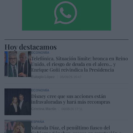
Hoy destacamos
ECONOMÍA
Telefónica. Situación límite: bronca en Reino
Unido, el riesgo de deuda en el alero... y
Enrique Goñi reivindica la Presidencia
Eulogio López
06/08/26 16:47
ECONOMÍA
Disney cree que sus acciones están
infravaloradas y hará más recompras
Cristina Martín
06/08/26 17:11
ESPAÑA
Yolanda Díaz, el penúltimo fiasco del