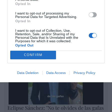
Opted In
El IBEX 35 cerró la sesión del
I want to opt-out of processing my
Personal Data for Targeted Advertising.
miércoles en los 20.057 puntos,
Opted In
un nuevo récord
Eulogio López
I want to opt-out of Collection, Use,
Retention, Sale, and/or Sharing of my
Personal Data that Is Unrelated with the
Argumentos
Purposes for which it was collected.
Opted Out
CONFIRM
Data Deletion
Data Access
Privacy Policy
Eclipse Sánchez: "No te olvides de las gafas