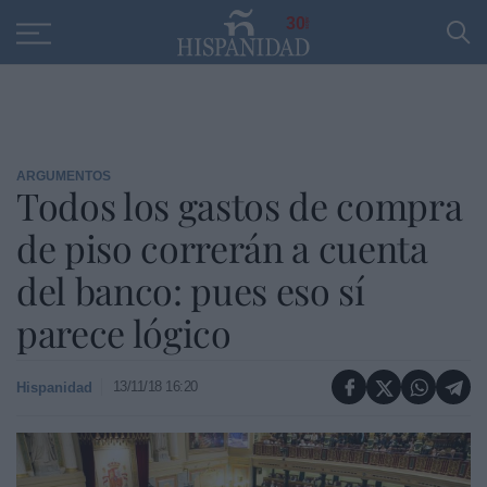
Educación
Entrevistas
PP
SANTANDER
R
30
ARGUMENTOS
Todos los gastos de compra
de piso correrán a cuenta
del banco: pues eso sí
parece lógico
13/11/18 16:20
Hispanidad