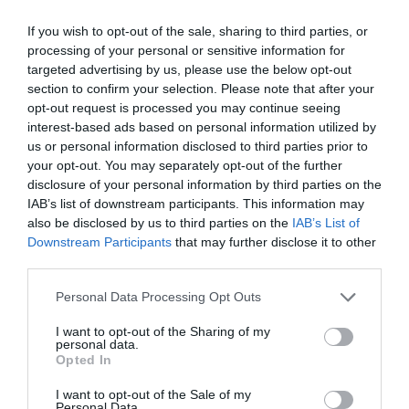
por Eulogio López
If you wish to opt-out of the sale, sharing to third parties, or
processing of your personal or sensitive information for
targeted advertising by us, please use the below opt-out
section to confirm your selection. Please note that after your
opt-out request is processed you may continue seeing
interest-based ads based on personal information utilized by
us or personal information disclosed to third parties prior to
your opt-out. You may separately opt-out of the further
disclosure of your personal information by third parties on the
IAB’s list of downstream participants. This information may
also be disclosed by us to third parties on the
IAB’s List of
Downstream Participants
that may further disclose it to other
Nokia, Ericsson... Huawei: lo que importan
third parties.
son las patentes
Personal Data Processing Opt Outs
Eulogio López
I want to opt-out of the Sharing of my
Isabel Pantoja pierde dos pleitos
personal data.
Opted In
con Hacienda por 700.000
euros... suma y sigue
I want to opt-out of the Sale of my
Eulogio López
Personal Data.