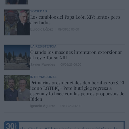
SOCIEDAD
Los cambios del Papa León XIV: lentos pero
acertados
Eulogio López
09/08/26 06:00
LA RESISTENCIA
Cuando los masones intentaron extorsionar
al rey Alfonso XIII
Javier Paredes
09/08/26 06:00
INTERNACIONAL
Primarias presidenciales demócratas 2028. El
icono LGTBIQ+ Pete Buttigieg regresa a
escena y lo hace con las peores propuestas de
Biden
Ignacio Aguirre
09/08/26 06:00