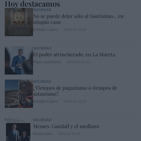
Hoy destacamos
SOCIEDAD
No se puede dejar sólo al Santísimo... en
ningún caso
Eulogio López
09/08/26 06:00
SOCIEDAD
El poder atrincherado, en La Mareta
Íñigo castellano
09/08/26 06:00
SOCIEDAD
¿Tiempos de paganismo o tiempos de
satanismo?
Eulogio López
09/08/26 06:00
SOCIEDAD
Memes. Gandalf y el mediano
Redacción
09/08/26 06:00