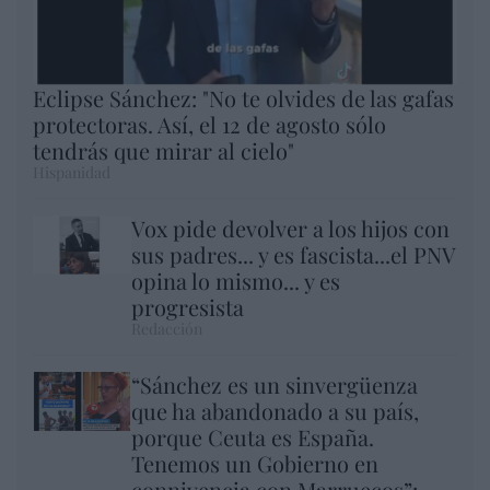
Eclipse Sánchez: "No te olvides de las gafas
protectoras. Así, el 12 de agosto sólo
tendrás que mirar al cielo"
Hispanidad
Vox pide devolver a los hijos con
sus padres... y es fascista...el PNV
opina lo mismo... y es
progresista
Redacción
“Sánchez es un sinvergüenza
que ha abandonado a su país,
porque Ceuta es España.
Tenemos un Gobierno en
connivencia con Marruecos”: