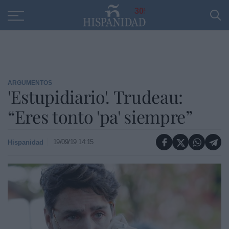
Educación
Entrevistas
PP
SANTANDER
R
30
ARGUMENTOS
'Estupidiario'. Trudeau:
“Eres tonto 'pa' siempre”
19/09/19 14:15
Hispanidad