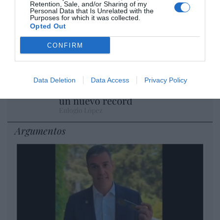
Retention, Sale, and/or Sharing of my
Personal Data that Is Unrelated with the
Isabel Pantoja pierde dos pleitos
Purposes for which it was collected.
Opted Out
con Hacienda por 700.000
euros... suma y sigue
CONFIRM
Eulogio López
El IBEX 35 cerró la sesión del
Data Deletion
Data Access
Privacy Policy
miércoles en los 20.057 puntos,
un nuevo récord
Eulogio López
Argumentos