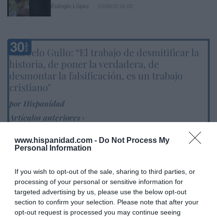
Eulogio López
09/08/26 06:00
Marcelo Gullo: “El trabajo de desmitificar la
historia, de poner la verdadera, de
desmontar la falsificación, es un trabajo
cristiano"
por Hispanidad
Artículos anteriores
DIARIO DE LA CORRUPCIÓN SANCHISTA
www.hispanidad.com -
Do Not Process My
Personal Information
Diario de la corrupción sanchista. Hazte
If you wish to opt-out of the sale, sharing to third parties, or
Oír se manifiesta delante de La Mareta:
processing of your personal or sensitive information for
“Pedro Sánchez es un criminal”
targeted advertising by us, please use the below opt-out
section to confirm your selection. Please note that after your
por Redacción
opt-out request is processed you may continue seeing