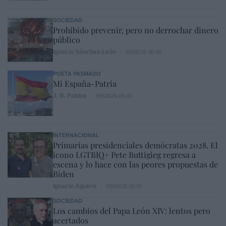
SOCIEDAD
Prohibido prevenir, pero no derrochar dinero
público
Ignacio Sánchez-León
09/08/26 06:00
POETA PASMADO
Mi España-Patria
J. R. Pablos
09/08/26 06:00
INTERNACIONAL
Primarias presidenciales demócratas 2028. El
icono LGTBIQ+ Pete Buttigieg regresa a
escena y lo hace con las peores propuestas de
Biden
Ignacio Aguirre
09/08/26 06:00
SOCIEDAD
Los cambios del Papa León XIV: lentos pero
acertados