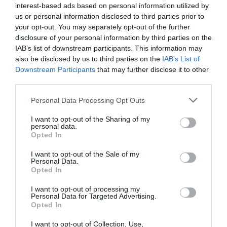
Artículos anteriores
interest-based ads based on personal information utilized by
us or personal information disclosed to third parties prior to
Opinión
your opt-out. You may separately opt-out of the further
disclosure of your personal information by third parties on the
Enormes minucias
IAB’s list of downstream participants. This information may
also be disclosed by us to third parties on the
IAB’s List of
por Eulogio López
Downstream Participants
that may further disclose it to other
third parties.
Personal Data Processing Opt Outs
I want to opt-out of the Sharing of my
personal data.
Opted In
I want to opt-out of the Sale of my
Personal Data.
Opted In
I want to opt-out of processing my
Nokia, Ericsson... Huawei: lo que importan
Personal Data for Targeted Advertising.
Opted In
son las patentes
Eulogio López
I want to opt-out of Collection, Use,