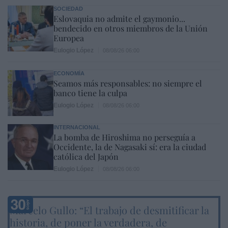
SOCIEDAD
Eslovaquia no admite el gaymonio...
bendecido en otros miembros de la Unión
Europea
Eulogio López
08/08/26 06:00
ECONOMÍA
Seamos más responsables: no siempre el
banco tiene la culpa
Eulogio López
08/08/26 06:00
INTERNACIONAL
La bomba de Hiroshima no perseguía a
Occidente, la de Nagasaki sí: era la ciudad
católica del Japón
Eulogio López
08/08/26 06:00
Marcelo Gullo: “El trabajo de desmitificar la
historia, de poner la verdadera, de