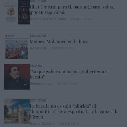
SOCIEDAD
Chat Control para ti, para mí, para todos,
¡por tu seguridad!
Humberto Pérez-Tomé
08/08/26 06:00
SOCIEDAD
Memes. Mohamed en la boya
Redacción
08/08/26 06:00
ESPAÑA
“Ya que gobernamos mal, gobernemos
barato”
Eulogio López
08/08/26 06:00
SOCIEDAD
La batalla no es solo “híbrida” ni
“biopolítica”, sino espiritual... y la ganará la
Virgen
Gabriel Galdón
08/08/26 06:00