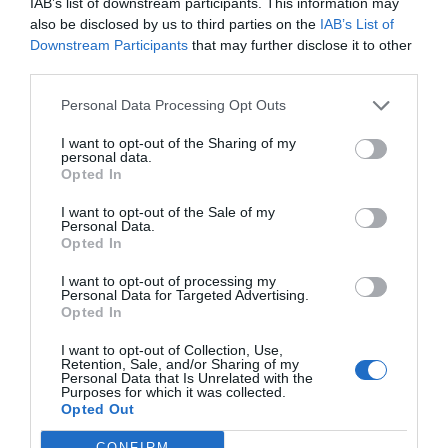
IAB’s list of downstream participants. This information may
El IBEX 35 cerró la sesión del
also be disclosed by us to third parties on the
IAB’s List of
miércoles en los 20.057 puntos,
Downstream Participants
that may further disclose it to other
un nuevo récord
third parties.
Eulogio López
Personal Data Processing Opt Outs
Argumentos
I want to opt-out of the Sharing of my
personal data.
Opted In
I want to opt-out of the Sale of my
Personal Data.
Opted In
I want to opt-out of processing my
Personal Data for Targeted Advertising.
Opted In
I want to opt-out of Collection, Use,
Retention, Sale, and/or Sharing of my
Personal Data that Is Unrelated with the
Eclipse Sánchez: "No te olvides de las gafas
Purposes for which it was collected.
Opted Out
protectoras. Así, el 12 de agosto sólo
tendrás que mirar al cielo"
CONFIRM