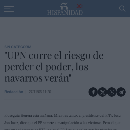
Educación
Entrevistas
PP
SANTANDER
R
30
SIN CATEGORÍA
"UPN corre el riesgo de
perder el poder, los
navarros verán"
Redacción
27/11/06 11:20
Proseguía Herrera esta mañana: Mientras tanto, el presidente del PNV, Josu
Jon Imaz, dice que el PP somete a manipulación a las víctimas. Pero el que
revienta el proceso es ETA, no es el PP. Los que salen con las pistolas en