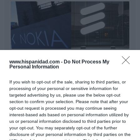
www.hispanidad.com -
Do Not Process My
Personal Information
Nokia, Ericsson... Huawei: lo que importan
If you wish to opt-out of the sale, sharing to third parties, or
son las patentes
processing of your personal or sensitive information for
Eulogio López
targeted advertising by us, please use the below opt-out
section to confirm your selection. Please note that after your
Isabel Pantoja pierde dos pleitos
opt-out request is processed you may continue seeing
con Hacienda por 700.000
interest-based ads based on personal information utilized by
euros... suma y sigue
us or personal information disclosed to third parties prior to
your opt-out. You may separately opt-out of the further
Eulogio López
disclosure of your personal information by third parties on the