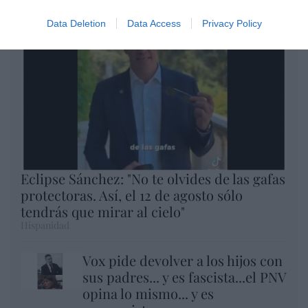
Data Deletion
Data Access
Privacy Policy
Eclipse Sánchez: "No te olvides de las gafas
protectoras. Así, el 12 de agosto sólo
tendrás que mirar al cielo"
Hispanidad
Vox pide devolver a los hijos con
sus padres... y es fascista...el PNV
opina lo mismo... y es