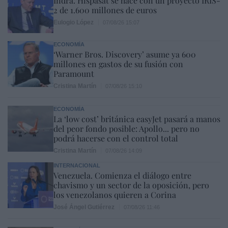
Indra. Hispasat se hace con un proyecto IRIS-
2 de 1.600 millones de euros
Eulogio López
07/08/26 15:07
ECONOMÍA
‘Warner Bros. Discovery’ asume ya 600
millones en gastos de su fusión con
Paramount
Cristina Martín
07/08/26 15:10
ECONOMÍA
La ‘low cost’ británica easyJet pasará a manos
del peor fondo posible: Apollo... pero no
podrá hacerse con el control total
Cristina Martín
07/08/26 14:09
INTERNACIONAL
Venezuela. Comienza el diálogo entre
chavismo y un sector de la oposición, pero
los venezolanos quieren a Corina
José Ángel Gutiérrez
07/08/26 11:46