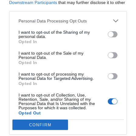
Downstream Participants
that may further disclose it to other
third parties.
Personal Data Processing Opt Outs
I want to opt-out of the Sharing of my
Nokia, Ericsson... Huawei: lo que importan
personal data.
son las patentes
Opted In
Eulogio López
I want to opt-out of the Sale of my
Personal Data.
Isabel Pantoja pierde dos pleitos
Opted In
con Hacienda por 700.000
I want to opt-out of processing my
euros... suma y sigue
Personal Data for Targeted Advertising.
Eulogio López
Opted In
I want to opt-out of Collection, Use,
El IBEX 35 cerró la sesión del
Retention, Sale, and/or Sharing of my
Personal Data that Is Unrelated with the
miércoles en los 20.057 puntos,
Purposes for which it was collected.
un nuevo récord
Opted Out
Eulogio López
CONFIRM
Argumentos