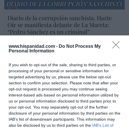
DIARIO DE LA CORRUPCIÓN SANCHISTA
Diario de la corrupción sanchista. Hazte
Oír se manifiesta delante de La Mareta:
“Pedro Sánchez es un criminal”
por Redacción
www.hispanidad.com -
Do Not Process My
Artículos anteriores
Personal Information
Opinión
If you wish to opt-out of the sale, sharing to third parties, or
processing of your personal or sensitive information for
Enormes minucias
targeted advertising by us, please use the below opt-out
section to confirm your selection. Please note that after your
por Eulogio López
opt-out request is processed you may continue seeing
interest-based ads based on personal information utilized by
us or personal information disclosed to third parties prior to
your opt-out. You may separately opt-out of the further
disclosure of your personal information by third parties on the
IAB’s list of downstream participants. This information may
also be disclosed by us to third parties on the
IAB’s List of