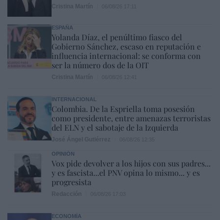
Cristina Martín
06/08/26 17:11
ESPAÑA
Yolanda Díaz, el penúltimo fiasco del
Gobierno Sánchez, escaso en reputación e
influencia internacional: se conforma con
ser la número dos de la OIT
Cristina Martín
06/08/26 12:41
INTERNACIONAL
Colombia. De la Espriella toma posesión
como presidente, entre amenazas terroristas
del ELN y el sabotaje de la Izquierda
José Ángel Gutiérrez
06/08/26 12:35
OPINIÓN
Vox pide devolver a los hijos con sus padres...
y es fascista...el PNV opina lo mismo... y es
progresista
Redacción
06/08/26 17:03
ECONOMÍA