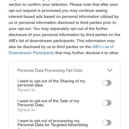
section to confirm your selection. Please note that after your
opt-out request is processed you may continue seeing
interest-based ads based on personal information utilized by
us or personal information disclosed to third parties prior to
your opt-out. You may separately opt-out of the further
disclosure of your personal information by third parties on the
El IBEX 35 cerró la sesión del miércoles en
IAB’s list of downstream participants. This information may
los 20.057 puntos, un nuevo récord
also be disclosed by us to third parties on the
IAB’s List of
Eulogio López
Downstream Participants
that may further disclose it to other
third parties.
Ceuta. Nuestra Señora de África:
Personal Data Processing Opt Outs
convertir al musulmán
Eulogio López
I want to opt-out of the Sharing of my
personal data.
Opted In
No perdamos el norte: la
emigración es mala
I want to opt-out of the Sale of my
Personal Data.
Eulogio López
Opted In
Argumentos
I want to opt-out of processing my
Personal Data for Targeted Advertising.