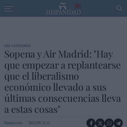
Educación
Entrevistas
PP
SANTANDER
R
30
SIN CATEGORÍA
Sopena y Air Madrid: "Hay
que empezar a replantearse
que el liberalismo
económico llevado a sus
últimas consecuencias lleva
a estas cosas"
Redacción
18/12/06 11:11