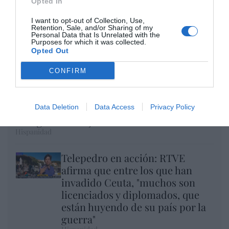
Opted In
I want to opt-out of Collection, Use,
Retention, Sale, and/or Sharing of my
Personal Data that Is Unrelated with the
Purposes for which it was collected.
Opted Out
CONFIRM
Data Deletion
Data Access
Privacy Policy
El regalo de 'Mojamé'
Hispanidad
Telepedro en acción: RTVE
afirma que entre los que han
invadido Ceuta, "muchos son
licenciados y diplomados, que
están huyendo de su país por la
guerra"