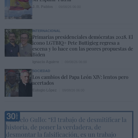
J. R. Pablos
09/08/26 06:00
INTERNACIONAL
Primarias presidenciales demócratas 2028. El
icono LGTBIQ+ Pete Buttigieg regresa a
escena y lo hace con las peores propuestas de
Biden
Ignacio Aguirre
09/08/26 06:00
SOCIEDAD
Los cambios del Papa León XIV: lentos pero
acertados
Eulogio López
09/08/26 06:00
Marcelo Gullo: “El trabajo de desmitificar la
historia, de poner la verdadera, de
desmontar la falsificación, es un trabajo