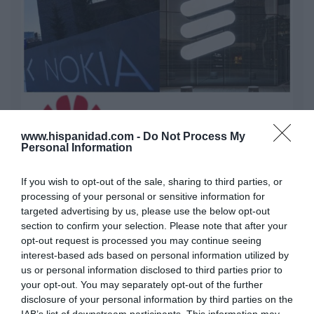
www.hispanidad.com -
Do Not Process My
Personal Information
Nokia, Ericsson... Huawei: lo que importan
son las patentes
If you wish to opt-out of the sale, sharing to third parties, or
Eulogio López
processing of your personal or sensitive information for
targeted advertising by us, please use the below opt-out
Isabel Pantoja pierde dos pleitos
section to confirm your selection. Please note that after your
con Hacienda por 700.000
opt-out request is processed you may continue seeing
euros... suma y sigue
interest-based ads based on personal information utilized by
Eulogio López
us or personal information disclosed to third parties prior to
your opt-out. You may separately opt-out of the further
disclosure of your personal information by third parties on the
El IBEX 35 cerró la sesión del