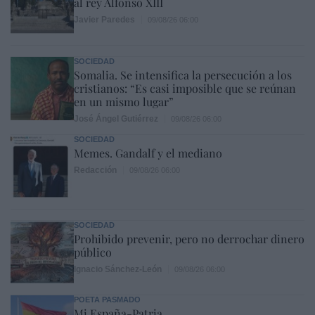
al rey Alfonso XIII
Javier Paredes
09/08/26 06:00
SOCIEDAD
Somalia. Se intensifica la persecución a los
cristianos: “Es casi imposible que se reúnan
en un mismo lugar”
José Ángel Gutiérrez
09/08/26 06:00
SOCIEDAD
Memes. Gandalf y el mediano
Redacción
09/08/26 06:00
SOCIEDAD
Prohibido prevenir, pero no derrochar dinero
público
Ignacio Sánchez-León
09/08/26 06:00
POETA PASMADO
Mi España-Patria