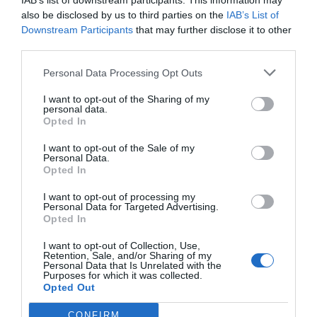
IAB’s list of downstream participants. This information may
miércoles en los 20.057 puntos,
also be disclosed by us to third parties on the
IAB’s List of
un nuevo récord
Downstream Participants
that may further disclose it to other
Eulogio López
third parties.
Argumentos
Personal Data Processing Opt Outs
I want to opt-out of the Sharing of my
personal data.
Opted In
I want to opt-out of the Sale of my
Personal Data.
Opted In
I want to opt-out of processing my
Personal Data for Targeted Advertising.
Opted In
I want to opt-out of Collection, Use,
Retention, Sale, and/or Sharing of my
Eclipse Sánchez: "No te olvides de las gafas
Personal Data that Is Unrelated with the
protectoras. Así, el 12 de agosto sólo
Purposes for which it was collected.
Opted Out
tendrás que mirar al cielo"
Hispanidad
CONFIRM