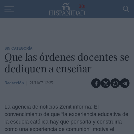
Educación
Entrevistas
PP
SANTANDER
R
30
SIN CATEGORÍA
Que las órdenes docentes se
dediquen a enseñar
Redacción
21/11/07 12:35
La agencia de noticias Zenit informa: El
convencimiento de que "la experiencia educativa de
la escuela católica hay que pensarla y construirla
como una experiencia de comunión" motiva el