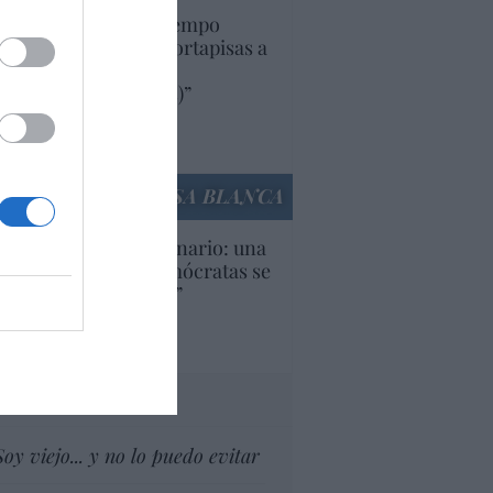
uropa lleva mucho tiempo
iendo aranceles y cortapisas a
oductos y compañías
ricanas (y europeas)”
Ana Sánchez Arjona
culos anteriores
LA CASA BLANCA
U. Inquietante escenario: una
cera parte de los demócratas se
ine como “socialista”
Ignacio Aguirre
culos anteriores
tas al director
Soy viejo... y no lo puedo evitar