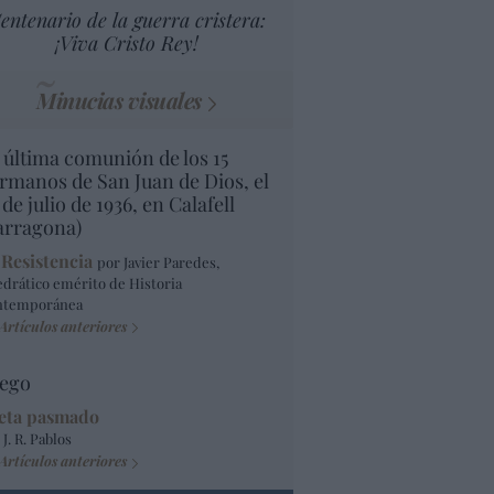
entenario de la guerra cristera:
¡Viva Cristo Rey!
Minucias visuales
 última comunión de los 15
rmanos de San Juan de Dios, el
 de julio de 1936, en Calafell
arragona)
 Resistencia
por Javier Paredes,
edrático emérito de Historia
ntemporánea
Artículos anteriores
ego
eta pasmado
 J. R. Pablos
Artículos anteriores