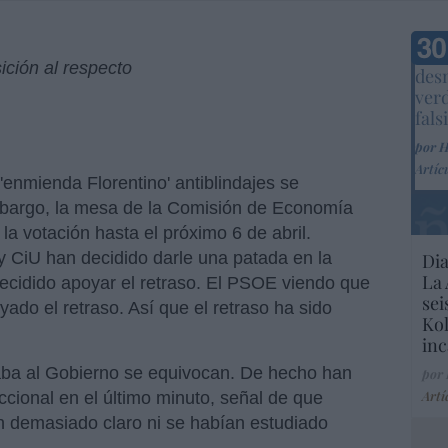
Marc
ición al respecto
desm
ver
fals
por 
Artíc
'enmienda Florentino' antiblindajes se
embargo, la mesa de la Comisión de Economía
la votación hasta el próximo 6 de abril.
 CiU han decidido darle una patada en la
Dia
La 
decidido apoyar el retraso. El PSOE viendo que
sei
ado el retraso. Así que el retraso ha sido
Kol
inc
ba al Gobierno se equivocan. De hecho han
por
Artí
ional en el último minuto, señal de que
an demasiado claro ni se habían estudiado