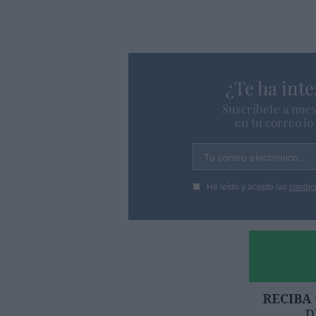
¿Te ha inte
Suscríbete a nues
en tu correo l
Tu correo electrónico...
He leído y acepto las
condic