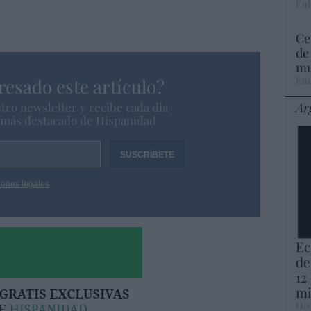
Eul
Ce
de
mu
Eul
resado este artículo?
Ar
tro newsletter y recibe cada dia
o más destacado de Hispanidad
iones legales
Ec
de
12
mi
His