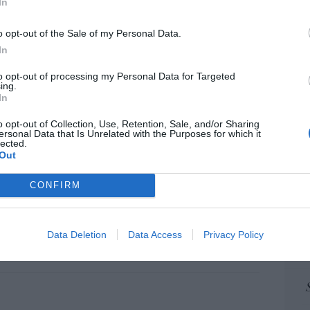
In
“E
pon
icsson... Huawei: lo que importan son las
o opt-out of the Sale of my Personal Data.
pr
In
ame
07/08/26 12:58
to opt-out of processing my Personal Data for Targeted
por 
ing.
Artí
In
 logro del ministro Puente: los usuarios de
o opt-out of Collection, Use, Retention, Sale, and/or Sharing
ersonal Data that Is Unrelated with the Purposes for which it
lta velocidad caen un 15,5% hasta junio
lected.
EEU
Out
07/08/26 12:37
ter
def
CONFIRM
l Gobierno regional denuncia la agresión
por 
e un mena marroquí a una menor
Artí
, en un piso tutelado, en Teruel
Data Deletion
Data Access
Privacy Policy
Car
7/08/26 12:38