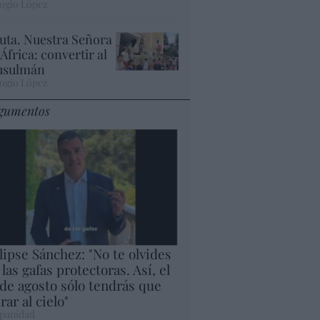
ogio López
uta. Nuestra Señora
 África: convertir al
sulmán
ogio López
gumentos
lipse Sánchez: "No te olvides
 las gafas protectoras. Así, el
 de agosto sólo tendrás que
rar al cielo"
panidad