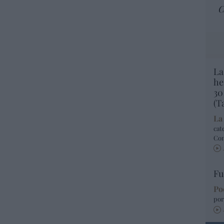
C
La
he
30
(T
La
cat
Co
Fu
Po
por