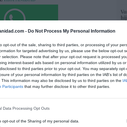
Vo
hi
y 
op
anidad.com -
Do Not Process My Personal Information
pr
Red
to opt-out of the sale, sharing to third parties, or processing of your per
formation for targeted advertising by us, please use the below opt-out s
“S
r selection. Please note that after your opt-out request is processed y
si
eing interest-based ads based on personal information utilized by us or
res no se ha atrevido a acabar con Onur
ab
disclosed to third parties prior to your opt-out. You may separately opt-
ntras Rodríguez Soler le exige que le
po
losure of your personal information by third parties on the IAB’s list of
EO... y exhibe músculo
Es
. This information may also be disclosed by us to third parties on the
IA
Go
Participants
that may further disclose it to other third parties.
07/08/26 07:57
co
Ma
ce
 señor de los eclipses
His
l Data Processing Opt Outs
07/08/26 13:26
o opt-out of the Sharing of my personal data.