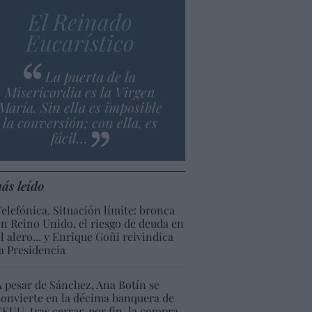
El Reinado
Eucarístico
La puerta de la
Misericordia es la Virgen
María. Sin ella es imposible
la conversión; con ella, es
fácil…
ás leído
Telefónica. Situación límite: bronca
en Reino Unido, el riesgo de deuda en
el alero... y Enrique Goñi reivindica
la Presidencia
A pesar de Sánchez, Ana Botín se
convierte en la décima banquera de
EEUU, tras cerrar, por fin, la compra