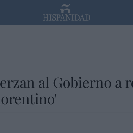
PP
SANTANDER
Religión
erzan al Gobierno a re
orentino'