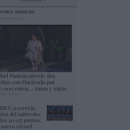
ormes minucias
 Eulogio López
abel Pantoja pierde dos
eitos con Hacienda por
0.000 euros... suma y sigue
ogio López
 IBEX 35 cerró la
sión del miércoles
 los 20.057 puntos,
 nuevo récord