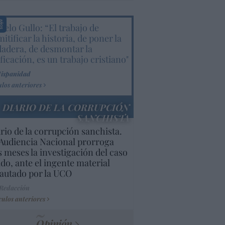
elo Gullo: “El trabajo de
itificar la historia, de poner la
dadera, de desmontar la
ificación, es un trabajo cristiano"
Hispanidad
ulos anteriores
DIARIO DE LA CORRUPCIÓN
SANCHISTA
rio de la corrupción sanchista.
Audiencia Nacional prorroga
s meses la investigación del caso
do, ante el ingente material
autado por la UCO
 Redacción
culos anteriores
Opinión